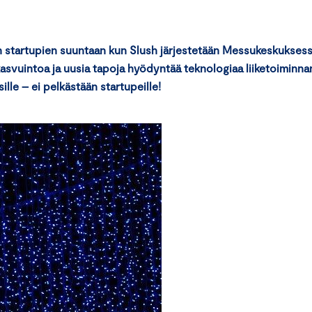
n startupien suuntaan kun Slush järjestetään Messukeskukses
kasvuintoa ja uusia tapoja hyödyntää teknologiaa liiketoiminna
ille – ei pelkästään startupeille!