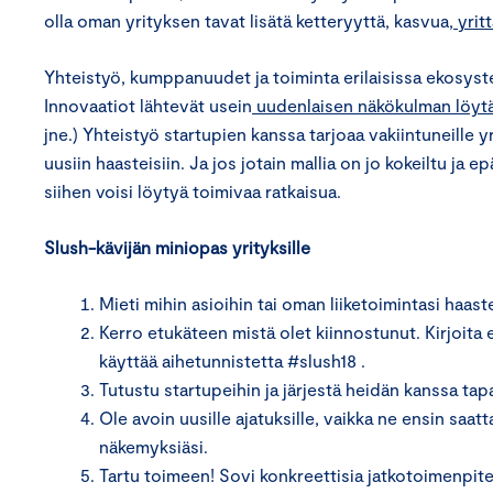
olla oman yrityksen tavat lisätä ketteryyttä, kasvua,
yrit
Yhteistyö, kumppanuudet ja toiminta erilaisissa ekosys
Innovaatiot lähtevät usein
uudenlaisen näkökulman löyt
jne.) Yhteistyö startupien kanssa tarjoaa vakiintuneille 
uusiin haasteisiin. Ja jos jotain mallia on jo kokeiltu ja e
siihen voisi löytyä toimivaa ratkaisua.
Slush-kävijän miniopas yrityksille
Mieti mihin asioihin tai oman liiketoimintasi haast
Kerro etukäteen mistä olet kiinnostunut. Kirjoita 
käyttää aihetunnistetta #slush18 .
Tutustu startupeihin ja järjestä heidän kanssa ta
Ole avoin uusille ajatuksille, vaikka ne ensin saa
näkemyksiäsi.
Tartu toimeen! Sovi konkreettisia jatkotoimenpite