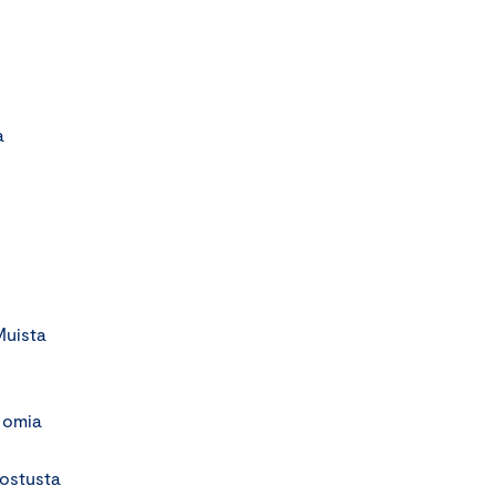
a
Muista
s omia
nostusta