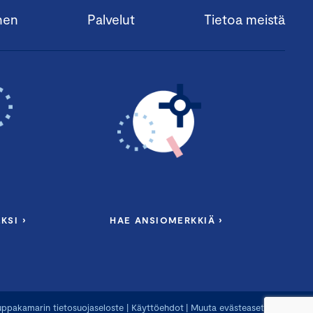
nen
Palvelut
Tietoa meistä
KSI ›
HAE ANSIOMERKKIÄ ›
ppakamarin tietosuojaseloste
|
Käyttöehdot
|
Muuta evästeasetuksia