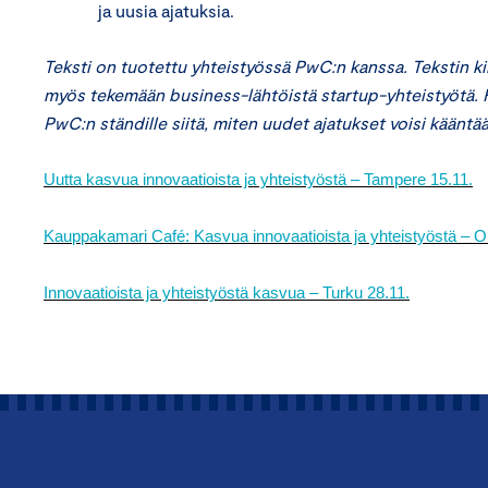
ja uusia ajatuksia.
Teksti on tuotettu yhteistyössä PwC:n kanssa. Tekstin ki
myös tekemään business-lähtöistä startup-yhteistyötä. Hä
PwC:n ständille siitä, miten uudet ajatukset voisi kääntää
Uutta kasvua innovaatioista ja yhteistyöstä – Tampere 15.11.
Kauppakamari Café: Kasvua innovaatioista ja yhteistyöstä – O
Innovaatioista ja yhteistyöstä kasvua – Turku 28.11.