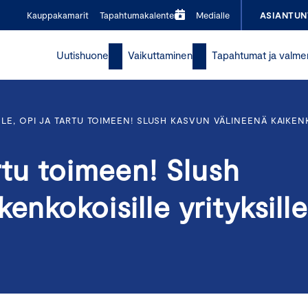
Kauppakamarit
Tapahtumakalenteri
Medialle
ASIANTUN
Uutishuone
Vaikuttaminen
Tapahtumat ja valme
LE, OPI JA TARTU TOIMEEN! SLUSH KASVUN VÄLINEENÄ KAIKENK
rtu toimeen! Slush
enkokoisille yrityksille