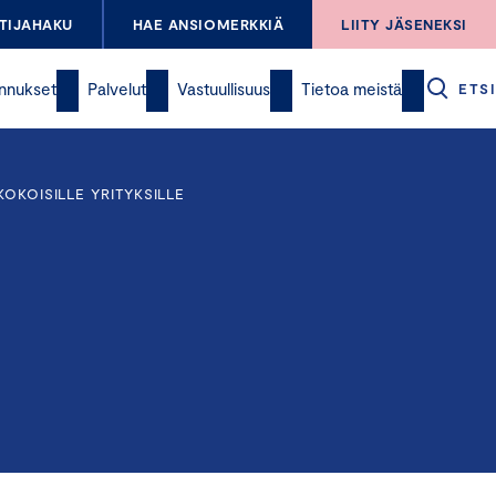
TIJAHAKU
HAE ANSIOMERKKIÄ
LIITY JÄSENEKSI
nnukset
Palvelut
Vastuullisuus
Tietoa meistä
ETSI
OKOISILLE YRITYKSILLE