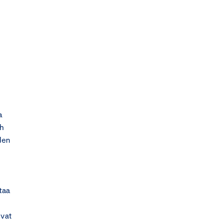
a
sh
den
taa
ivat