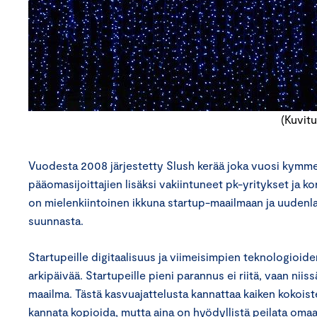
(Kuvit
Vuodesta 2008 järjestetty Slush kerää joka vuosi kymme
pääomasijoittajien lisäksi vakiintuneet pk-yritykset ja k
on mielenkiintoinen ikkuna startup-maailmaan ja uudenla
suunnasta.
Startupeille digitaalisuus ja viimeisimpien teknologio
arkipäivää. Startupeille pieni parannus ei riitä, vaan nii
maailma. Tästä kasvuajattelusta kannattaa kaiken kokoist
kannata kopioida, mutta aina on hyödyllistä peilata omaa 