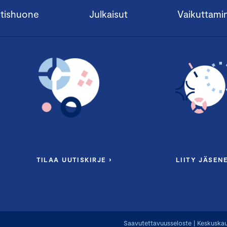
tishuone
Julkaisut
Vaikuttami
TILAA UUTISKIRJE ›
LIITY JÄSENE
Saavutettavuusseloste
|
Keskuskau