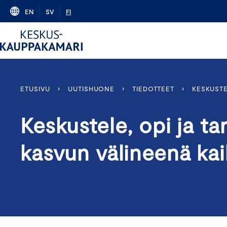
Skip
EN
SV
FI
to
content
ETUSIVU
›
UUTISHUONE
›
TIEDOTTEET
›
KESKUSTE
Keskustele, opi ja ta
kasvun välineenä kaik