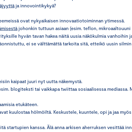
täjyyttä
ja innovointikykyä?
teemeissä ovat nykyaikaisen innovaatiotoiminnan ytimessä.
ämisestä
johonkin tuttuun asiaan (esim. teflon, mikroaaltouuni
yrityksille hyvän tavan hakea näitä uusia näkökulmia vanhoihin j
päonnistuttu, ei se välttämättä tarkoita sitä, etteikö uusin silmin
eisiin kaipaat juuri nyt uutta näkemystä.
esim. blogiteksti tai vaikkapa twiittaa sosiaalisessa mediassa. 
paamisia etukäteen.
ttavat kuulostaa hölmöiltä. Keskustele, kuuntele, opi ja jaa myö
itä startupien kanssa. Älä anna arkisen aherruksen vesittää in