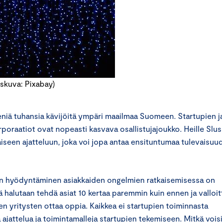
uskuva: Pixabay)
niä tuhansia kävijöitä ympäri maailmaa Suomeen. Startupien j
orporaatiot ovat nopeasti kasvava osallistujajoukko. Heille Slu
iseen ajatteluun, joka voi jopa antaa ensituntumaa tulevaisuu
iden hyödyntäminen asiakkaiden ongelmien ratkaisemisessa on
ssä halutaan tehdä asiat 10 kertaa paremmin kuin ennen ja valloit
en yritysten ottaa oppia. Kaikkea ei startupien toiminnasta
ajattelua ja toimintamalleja startupien tekemiseen. Mitkä vois