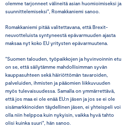
olemme tarjonneet välineitä asian huomioimiseksi ja
suunnittelemiseksi”, Romakkaniemi sanoo.
Romakkaniemi pitää valitettavana, että Brexit-
neuvotteluista syntyneestä epävarmuuden ajasta
maksaa nyt koko EU yritysten epävarmuutena.
”Suomen talouden, työpaikkojen ja hyvinvoinnin etu
on se, että säilytämme mahdollisimman syvän
kauppasuhteen sekä häiriöttömän tavaroiden,
palveluiden, ihmisten ja pääomien liikkuvuuden
myös tulevaisuudessa. Samalla on ymmärrettävä,
että jos maa ei ole enää EU:n jäsen ja jos se ei ole
sisämarkkinoiden täydellinen jäsen, ei yhteispeli voi
olla niin helppoa kuin nykyisin, vaikka hyvä tahto
olisi kuinka suuri”, hän sanoo.