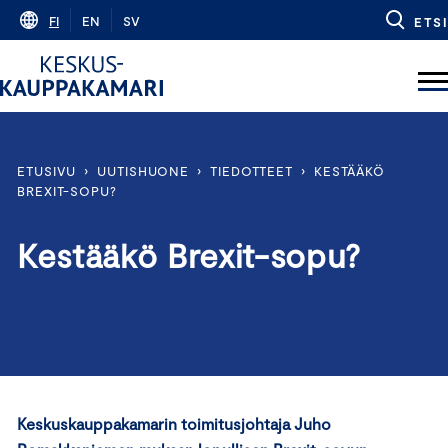
Skip
FI
EN
SV
ETSI
to
content
ETUSIVU
›
UUTISHUONE
›
TIEDOTTEET
›
KESTÄÄKÖ
BREXIT-SOPU?
Kestääkö Brexit-sopu?
Keskuskauppakamarin toimitusjohtaja Juho