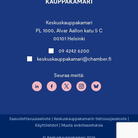
Keskuskauppakamari
PL 1000, Alvar Aallon katu 5 C
00101 Helsinki
09 4242 6200
keskuskauppakamari@chamber.fi
Seuraa meitä:
Saavutettavuusseloste
|
Keskuskauppakamarin tietosuojaseloste
|
Käyttöehdot
|
Muuta evästeasetuksia
© Keskuskauppakamari 2026