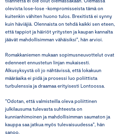
tilannetta ei ole ollut olemassakaan. Olemassa
olevista lose-lose -kompromisseista tämä on
kuitenkin vähiten huono tulos. Brexitistä ei synny
kuin häviäjiä. Olennaista on tehdä kaikki sen eteen,
että tappiot ja häiriöt yritysten ja kaupan kannalta
jäävät mahdollisimman vähäisiksi”, hän arvioi.
Romakkaniemen mukaan sopimusneuvottelut ovat
edenneet ennustetun linjan mukaisesti.
Alkusyksystä oli jo nähtävissä, että lokakuun
määräaika ei pidä ja prosessi luo poliittista
turbulenssia ja draamaa erityisesti Lontoossa.
”Odotan, että valmisteilla oleva poliittinen
julkilausuma tulevasta suhteesta on
kunnianhimoinen ja mahdollisimman saumaton ja
kauppa saa jatkua myös tulevaisuudessa”, hän
sanoo.