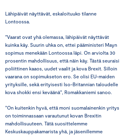
Lähipäivät näyttävät, eskaloituuko tilanne
Lontoossa.
”Vaarat ovat yhä olemassa, lähipäivät näyttävät
kuinka käy. Suurin uhka on, ettei pääministeri Mayn
sopimus menekään Lontoossa läpi. On arviolta 30
prosentin mahdollisuus, että näin käy. Tästä seuraisi
poliittinen kaaos, uudet vaalit ja kova Brexit. Silloin
vaarana on sopimukseton ero. Se olisi EU-maiden
yrityksille, sekä erityisesti Iso-Britannian taloudelle
kova shokki ensi keväänä”, Romakkaniemi sanoo.
”On kuitenkin hyvä, että moni suomalainenkin yritys
on toiminnassaan varautunut kovan Brexitin
mahdollisuuteen. Tätä suosittelemme
Keskuskauppakamarista yhä, ja jäsenillemme