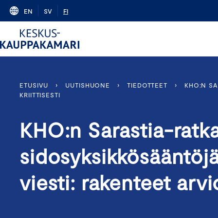
Skip
EN
SV
FI
to
content
ETUSIVU
›
UUTISHUONE
›
TIEDOTTEET
›
KHO:N SA
KRIITTISESTI
KHO:n Sarastia-ratka
sidosyksikkösääntöjä 
viesti: rakenteet arvio