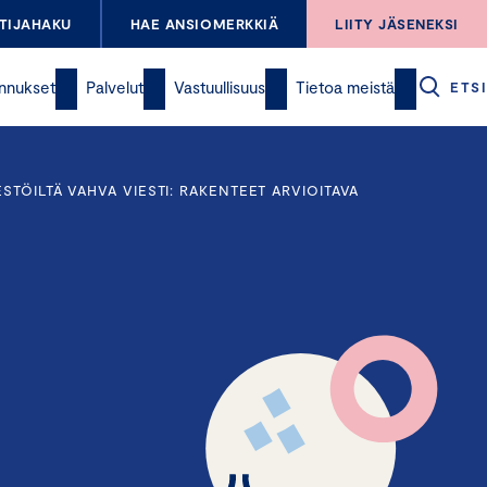
TIJAHAKU
HAE ANSIOMERKKIÄ
LIITY JÄSENEKSI
nnukset
Palvelut
Vastuullisuus
Tietoa meistä
ETSI
TÖILTÄ VAHVA VIESTI: RAKENTEET ARVIOITAVA