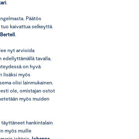
ari
.
 ongelmasta. Päätös
 tuo kaivattua selkeyttä
Bertell
.
lee nyt arvioida
 edellyttämällä tavalla.
hteydessä on hyvä
 lisäksi myös
sema olisi lainmukainen.
sesti ole, omistajan ostot
enetetään myös muiden
 täyttäneet hankintalain
in myös muille
amarin johtaja
Johanna