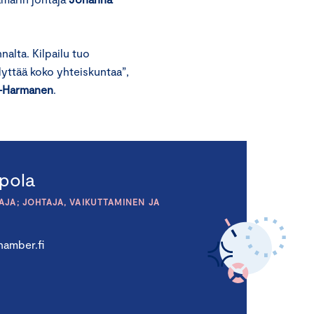
nalta. Kilpailu tuo
dyttää koko yhteiskuntaa”,
-Harmanen
.
pola
JA; JOHTAJA, VAIKUTTAMINEN JA
amber.fi