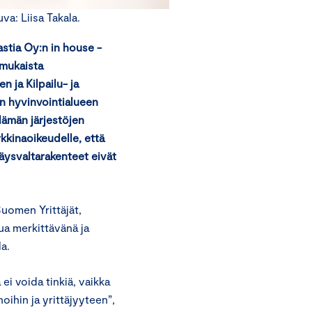
a: Liisa Takala.
astia Oy:n in house -
 mukaista
 ja Kilpailu- ja
an hyvinvointialueen
elämän järjestöjen
kkinaoikeudelle, että
räysvaltarakenteet eivät
Suomen Yrittäjät,
ua merkittävänä ja
la.
ei voida tinkiä, vaikka
oihin ja yrittäjyyteen”,