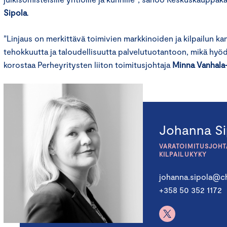
Sipola
.
”Linjaus on merkittävä toimivien markkinoiden ja kilpailun kan
tehokkuutta ja taloudellisuutta palvelutuotantoon, mikä hyö
korostaa Perheyritysten liiton toimitusjohtaja
Minna Vanhala
Johanna Si
VARATOIMITUSJOHTA
KILPAILUKYKY
johanna.sipola@ch
+358 50 352 1172