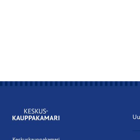
Uu
Keskuskauppakamari