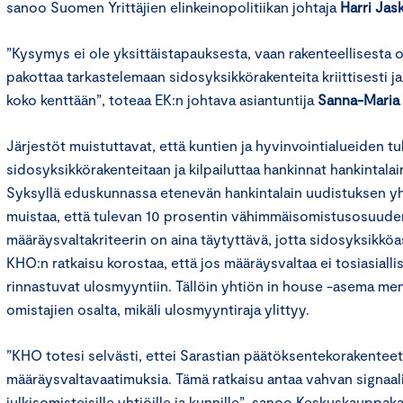
sanoo Suomen Yrittäjien elinkeinopolitiikan johtaja
Harri Jask
”Kysymys ei ole yksittäistapauksesta, vaan rakenteellisesta
pakottaa tarkastelemaan sidosyksikkörakenteita kriittisesti ja
koko kenttään”, toteaa EK:n johtava asiantuntija
Sanna-Maria 
Järjestöt muistuttavat, että kuntien ja hyvinvointialueiden tu
sidosyksikkörakenteitaan ja kilpailuttaa hankinnat hankintalain
Syksyllä eduskunnassa etenevän hankintalain uudistuksen y
muistaa, että tulevan 10 prosentin vähimmäisomistusosuuden
määräysvaltakriteerin on aina täytyttävä, jotta sidosyksikköa
KHO:n ratkaisu korostaa, että jos määräysvaltaa ei tosiasialli
rinnastuvat ulosmyyntiin. Tällöin yhtiön in house -asema m
omistajien osalta, mikäli ulosmyyntiraja ylittyy.
”KHO totesi selvästi, ettei Sarastian päätöksentekorakenteet
määräysvaltavaatimuksia. Tämä ratkaisu antaa vahvan signaal
julkisomisteisille yhtiöille ja kunnille”, sanoo Keskuskauppak