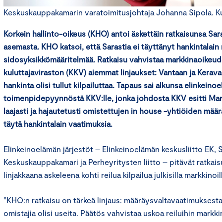
Keskuskauppakamarin varatoimitusjohtaja Johanna Sipola. Kuv
Korkein hallinto-oikeus (KHO) antoi äskettäin ratkaisunsa Sar
asemasta. KHO katsoi, että Sarastia ei täyttänyt hankintalain
sidosyksikkömääritelmää. Ratkaisu vahvistaa markkinaoikeuden
kuluttajaviraston (KKV) aiemmat linjaukset: Vantaan ja Kerav
hankinta olisi tullut kilpailuttaa. Tapaus sai alkunsa elinkeino
toimenpidepyynnöstä KKV:lle, jonka johdosta KKV esitti Mar
laajasti ja hajautetusti omistettujen in house -yhtiöiden mää
täytä hankintalain vaatimuksia.
Elinkeinoelämän järjestöt – Elinkeinoelämän keskusliitto EK, 
Keskuskauppakamari ja Perheyritysten liitto – pitävät ratkais
linjakkaana askeleena kohti reilua kilpailua julkisilla markkinoil
”KHO:n ratkaisu on tärkeä linjaus: määräysvaltavaatimuksesta 
omistajia olisi useita. Päätös vahvistaa uskoa reiluihin markkin