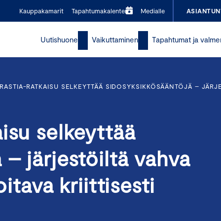
Kauppakamarit
Tapahtumakalenteri
Medialle
ASIANTUN
Uutishuone
Vaikuttaminen
Tapahtumat ja valme
RASTIA-RATKAISU SELKEYTTÄÄ SIDOSYKSIKKÖSÄÄNTÖJÄ – JÄRJES
isu selkeyttää
– järjestöiltä vahva
itava kriittisesti