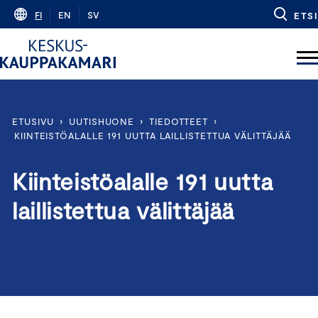
Skip
FI
EN
SV
ETSI
to
content
ETUSIVU
›
UUTISHUONE
›
TIEDOTTEET
›
KIINTEISTÖALALLE 191 UUTTA LAILLISTETTUA VÄLITTÄJÄÄ
Kiinteistöalalle 191 uutta
laillistettua välittäjää