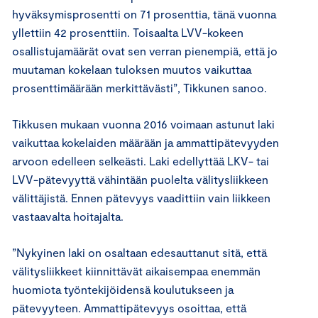
hyväksymisprosentti on 71 prosenttia, tänä vuonna
yllettiin 42 prosenttiin. Toisaalta LVV-kokeen
osallistujamäärät ovat sen verran pienempiä, että jo
muutaman kokelaan tuloksen muutos vaikuttaa
prosenttimäärään merkittävästi”, Tikkunen sanoo.
Tikkusen mukaan vuonna 2016 voimaan astunut laki
vaikuttaa kokelaiden määrään ja ammattipätevyyden
arvoon edelleen selkeästi. Laki edellyttää LKV- tai
LVV-pätevyyttä vähintään puolelta välitysliikkeen
välittäjistä. Ennen pätevyys vaadittiin vain liikkeen
vastaavalta hoitajalta.
”Nykyinen laki on osaltaan edesauttanut sitä, että
välitysliikkeet kiinnittävät aikaisempaa enemmän
huomiota työntekijöidensä koulutukseen ja
pätevyyteen. Ammattipätevyys osoittaa, että