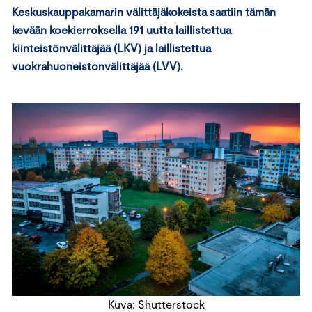
Keskuskauppakamarin välittäjäkokeista saatiin tämän
kevään koekierroksella 191 uutta laillistettua
kiinteistönvälittäjää (LKV) ja laillistettua
vuokrahuoneistonvälittäjää (LVV).
Kuva: Shutterstock