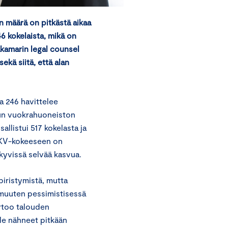
en määrä on pitkästä aikaa
46 kokelaista, mikä on
kamarin legal counsel
kä siitä, että alan
a 246 havittelee
tetun vuokrahuoneiston
allistui 517 kokelasta ja
 LKV-kokeeseen on
äkyvissä selvää kasvua.
iristymistä, mutta
 muuten pessimistisessä
rtoo talouden
le nähneet pitkään