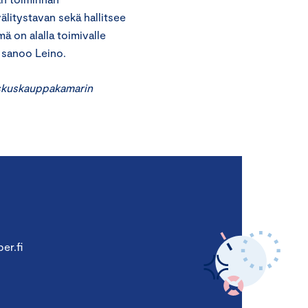
älitystavan sekä hallitsee
 on alalla toimivalle
, sanoo Leino.
eskuskauppakamarin
er.fi