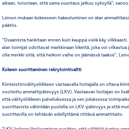
aikaan, toivotaan, että sama suuntaus jatkuu syksyllä”, sanoo
Leinon mukaan kokeeseen hakeutuminen on alan ammattilaisi
päätös.
”Osaamista hankitaan ennen kuin kauppa vielä käy vilkkaasti. T
alan toimijat odottavat markkinaan liikettä, joka voi vilkastua
olla merkki siitä, että heikoin vaihe on jäämässä taakse”, Lei
Kokeen suorittaminen rekrytointivaltti
Kiinteistönvälitysliikkeen vastaavalla hoitajalla on oltava kii
osoitettu ammattipätevyys (LKV). Vastaavan hoitajan on lisäks
että välitysliikkeen palveluksessa ja sen jokaisessa toimipaik
suorittavista vähintään puolella on LKV-pätevyys ja että muil
suorittavilla on tehtävän edellyttämä riittävä ammattitaito.
”LKV-kokeen läpäiseminen osoittaa, että välittäjä tuntee om