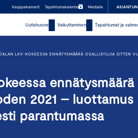
Kauppakamarit
Tapahtumakalenteri
Medialle
ASIANTUN
Uutishuone
Vaikuttaminen
Tapahtumat ja valme
TÖALAN LKV-KOKEESSA ENNÄTYSMÄÄRÄ OSALLISTUJIA SITTEN V
kokeessa ennätysmäärä
vuoden 2021 – luottamus
esti parantumassa