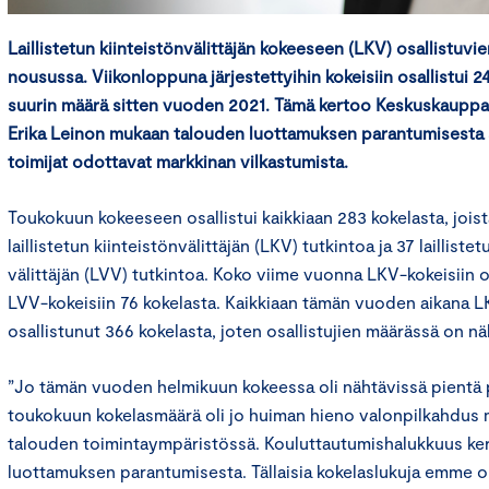
Laillistetun kiinteistönvälittäjän kokeeseen (LKV) osallistuvi
nousussa. Viikonloppuna järjestettyihin kokeisiin osallistui 2
suurin määrä sitten vuoden 2021. Tämä kertoo Keskuskauppa
Erika Leinon mukaan
talouden luottamuksen parantumisesta se
toimijat odottavat markkinan vilkastumista.
Toukokuun kokeeseen osallistui kaikkiaan 283 kokelasta, joist
laillistetun kiinteistönvälittäjän (LKV) tutkintoa ja 37 laillis
välittäjän (LVV) tutkintoa. Koko viime vuonna LKV-kokeisiin os
LVV-kokeisiin 76 kokelasta. Kaikkiaan tämän vuoden aikana
osallistunut 366 kokelasta, joten osallistujien määrässä on n
”Jo tämän vuoden helmikuun kokeessa oli nähtävissä pientä p
toukokuun kokelasmäärä oli jo huiman hieno valonpilkahdus
talouden toimintaympäristössä. Kouluttautumishalukkuus ke
luottamuksen parantumisesta. Tällaisia kokelaslukuja emme o