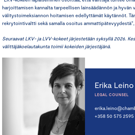
harjoittamisen kannalta tarpeellisen lainsäädännön ja hyvän v
välitystoimeksiannon hoitamisen edellyttämät käytännöt. Tämä
rekrytointivaltti sekä samalla osoitus ammattipätevyydestä”
Seuraavat LKV- ja LVV-kokeet järjestetään syksyllä 2026. K
välittäjäkoelautakunta toimii kokeiden järjestäjänä.
Erika Leino
LEGAL COUNSEL
erika.leino@chamb
+358 50 575 2595