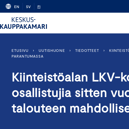
Skip
EN
SV
FI
to
content
ETUSIVU
›
UUTISHUONE
›
TIEDOTTEET
›
KIINTEIS
PARANTUMASSA
Kiinteistöalan LKV-
osallistujia sitten 
talouteen mahdollis