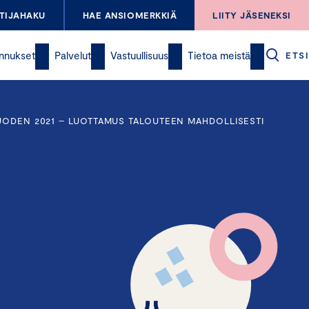
TIJAHAKU
HAE ANSIOMERKKIÄ
LIITY JÄSENEKSI
nnukset
Palvelut
Vastuullisuus
Tietoa meistä
ETSI
UODEN 2021 – LUOTTAMUS TALOUTEEN MAHDOLLISESTI