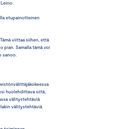
 Leino.
lla etupainotteinen
ämä viittaa siihen, että
 jo pian. Samalla tämä voi
no sanoo.
nteistönvälittäjäkokeessa
i huolehdittava siitä,
assa välitystehtäviä
lakin välitystehtäviä
an toiminnan