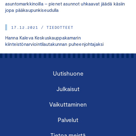
asuntomarkkinoilla – pienet asunnot uhkaavat jäädä käsiin
jopa pääkaupunkiseudulla
17.12.2021 / TIEDOTTEET
Hanna Kaleva Keskuskauppakamarin
kiinteistönarviointilautakunnan puheenjohtajaksi
Uutishuone
Julkaisut
Vaikuttaminen
Palvelut
Tietoa meistä