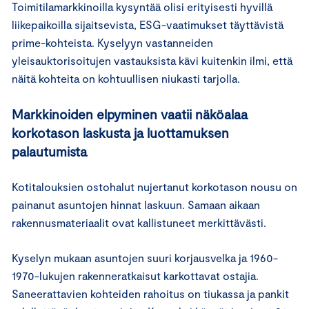
Toimitilamarkkinoilla kysyntää olisi erityisesti hyvillä
liikepaikoilla sijaitsevista, ESG-vaatimukset täyttävistä
prime-kohteista. Kyselyyn vastanneiden
yleisauktorisoitujen vastauksista kävi kuitenkin ilmi, että
näitä kohteita on kohtuullisen niukasti tarjolla.
Markkinoiden elpyminen vaatii näköalaa
korkotason laskusta ja luottamuksen
palautumista
Kotitalouksien ostohalut nujertanut korkotason nousu on
painanut asuntojen hinnat laskuun. Samaan aikaan
rakennusmateriaalit ovat kallistuneet merkittävästi.
Kyselyn mukaan asuntojen suuri korjausvelka ja 1960-
1970-lukujen rakenneratkaisut karkottavat ostajia.
Saneerattavien kohteiden rahoitus on tiukassa ja pankit