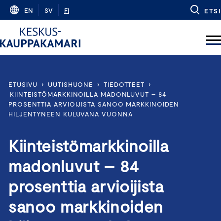
Skip
EN
SV
FI
ETSI
to
content
ETUSIVU
›
UUTISHUONE
›
TIEDOTTEET
›
KIINTEISTÖMARKKINOILLA MADONLUVUT – 84
PROSENTTIA ARVIOIJISTA SANOO MARKKINOIDEN
HILJENTYNEEN KULUVANA VUONNA
Kiinteistömarkkinoilla
madonluvut – 84
prosenttia arvioijista
sanoo markkinoiden