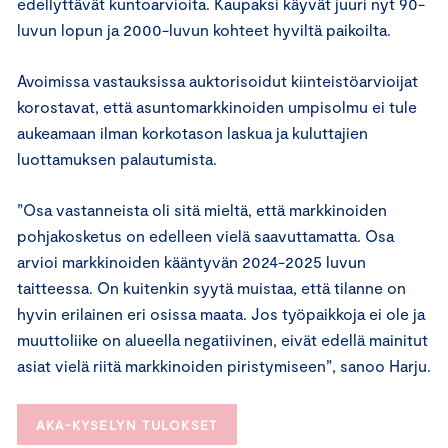
edellyttävät kuntoarvioita. Kaupaksi käyvät juuri nyt 90-
luvun lopun ja 2000-luvun kohteet hyviltä paikoilta.
Avoimissa vastauksissa auktorisoidut kiinteistöarvioijat
korostavat, että asuntomarkkinoiden umpisolmu ei tule
aukeamaan ilman korkotason laskua ja kuluttajien
luottamuksen palautumista.
”Osa vastanneista oli sitä mieltä, että markkinoiden
pohjakosketus on edelleen vielä saavuttamatta. Osa
arvioi markkinoiden kääntyvän 2024-2025 luvun
taitteessa. On kuitenkin syytä muistaa, että tilanne on
hyvin erilainen eri osissa maata. Jos työpaikkoja ei ole ja
muuttoliike on alueella negatiivinen, eivät edellä mainitut
asiat vielä riitä markkinoiden piristymiseen”, sanoo Harju.
AKA-KYSELYN TULOKSET