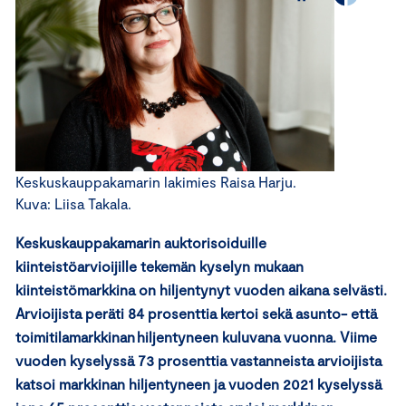
Keskuskauppakamarin lakimies Raisa Harju.
Kuva: Liisa Takala.
Keskuskauppakamarin auktorisoiduille
kiinteistöarvioijille tekemän kyselyn mukaan
kiinteistömarkkina on hiljentynyt vuoden aikana selvästi.
Arvioijista peräti 84 prosenttia kertoi sekä asunto- että
toimitilamarkkinan hiljentyneen kuluvana vuonna. Viime
vuoden kyselyssä 73 prosenttia vastanneista arvioijista
katsoi markkinan hiljentyneen ja vuoden 2021 kyselyssä