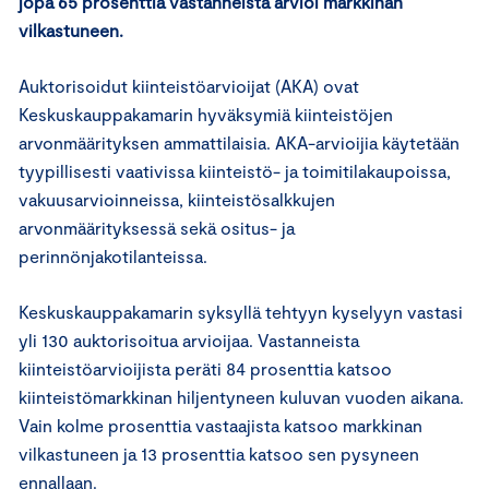
jopa 65 prosenttia vastanneista arvioi markkinan
vilkastuneen.
Auktorisoidut kiinteistöarvioijat (AKA) ovat
Keskuskauppakamarin hyväksymiä kiinteistöjen
arvonmäärityksen ammattilaisia. AKA-arvioijia käytetään
tyypillisesti vaativissa kiinteistö- ja toimitilakaupoissa,
vakuusarvioinneissa, kiinteistösalkkujen
arvonmäärityksessä sekä ositus- ja
perinnönjakotilanteissa.
Keskuskauppakamarin syksyllä tehtyyn kyselyyn vastasi
yli 130 auktorisoitua arvioijaa. Vastanneista
kiinteistöarvioijista peräti 84 prosenttia katsoo
kiinteistömarkkinan hiljentyneen kuluvan vuoden aikana.
Vain kolme prosenttia vastaajista katsoo markkinan
vilkastuneen ja 13 prosenttia katsoo sen pysyneen
ennallaan.