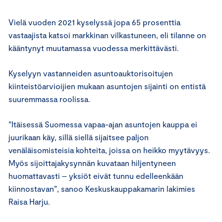
Vielä vuoden 2021 kyselyssä jopa 65 prosenttia
vastaajista katsoi markkinan vilkastuneen, eli tilanne on
kääntynyt muutamassa vuodessa merkittävästi.
Kyselyyn vastanneiden asuntoauktorisoitujen
kiinteistöarvioijien mukaan asuntojen sijainti on entistä
suuremmassa roolissa.
”Itäisessä Suomessa vapaa-ajan asuntojen kauppa ei
juurikaan käy, sillä siellä sijaitsee paljon
venäläisomisteisia kohteita, joissa on heikko myytävyys.
Myös sijoittajakysynnän kuvataan hiljentyneen
huomattavasti – yksiöt eivät tunnu edelleenkään
kiinnostavan”, sanoo Keskuskauppakamarin lakimies
Raisa Harju.