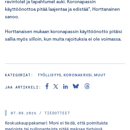
ravintolat ja tapahtumat auki. Koronapassin
käyttöönottoa pitää laajentaa ja edistää”, Horttanainen
sanoo.
Horttanaisen mukaan koronapassin käyttöönotto pitäisi
sallia myös silloin, kun muita rajoituksia ei ole voimassa.
KATEGORIAT:
TYÖLLISYYS, KORONAKRIISI, MUUT
JAA ARTIKKELI:
07.08.2026 / TIEDOTTEET
Keskuskauppakamari: Moni ei tiedä, että poimituista
marjoista tai pullopanteista pitää maksaa tietyissä