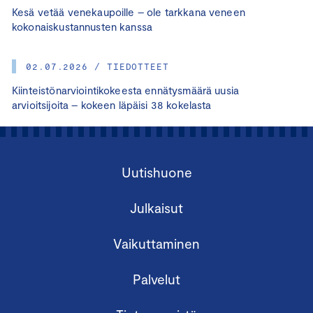
Kesä vetää venekaupoille – ole tarkkana veneen
kokonaiskustannusten kanssa
02.07.2026 / TIEDOTTEET
Kiinteistönarviointikokeesta ennätysmäärä uusia
arvioitsijoita – kokeen läpäisi 38 kokelasta
Uutishuone
Julkaisut
Vaikuttaminen
Palvelut