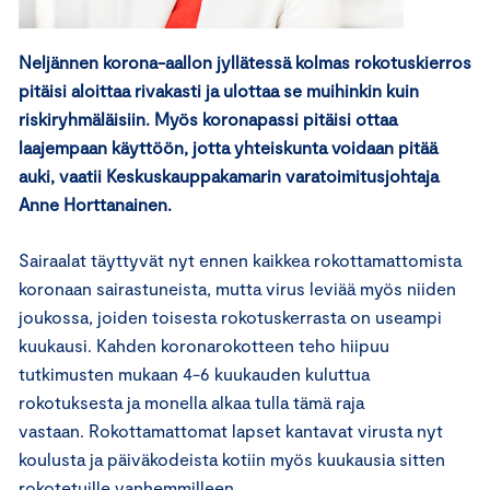
Neljännen korona-aallon jyllätessä kolmas rokotuskierros
pitäisi aloittaa rivakasti ja ulottaa se muihinkin kuin
riskiryhmäläisiin. Myös koronapassi pitäisi ottaa
laajempaan käyttöön, jotta yhteiskunta voidaan pitää
auki, vaatii Keskuskauppakamarin varatoimitusjohtaja
Anne Horttanainen.
Sairaalat täyttyvät nyt ennen kaikkea rokottamattomista
koronaan sairastuneista, mutta virus leviää myös niiden
joukossa, joiden toisesta rokotuskerrasta on useampi
kuukausi. Kahden koronarokotteen teho hiipuu
tutkimusten mukaan 4-6 kuukauden kuluttua
rokotuksesta ja monella alkaa tulla tämä raja
vastaan. Rokottamattomat lapset kantavat virusta nyt
koulusta ja päiväkodeista kotiin myös kuukausia sitten
rokotetuille vanhemmilleen.