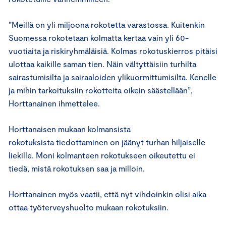
”Meillä on yli miljoona rokotetta varastossa. Kuitenkin
Suomessa rokotetaan kolmatta kertaa vain yli 60-
vuotiaita ja riskiryhmäläisiä. Kolmas rokotuskierros pitäisi
ulottaa kaikille saman tien. Näin vältyttäisiin turhilta
sairastumisilta ja sairaaloiden ylikuormittumisilta. Kenelle
ja mihin tarkoituksiin rokotteita oikein säästellään”,
Horttanainen ihmettelee.
Horttanaisen mukaan kolmansista
rokotuksista tiedottaminen on jäänyt turhan hiljaiselle
liekille. Moni kolmanteen rokotukseen oikeutettu ei
tiedä, mistä rokotuksen saa ja milloin.
Horttanainen myös vaatii, että nyt vihdoinkin olisi aika
ottaa työterveyshuolto mukaan rokotuksiin.