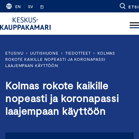
Skip
EN
SV
FI
ETSI
to
content
ETUSIVU
›
UUTISHUONE
›
TIEDOTTEET
›
KOLMAS
ROKOTE KAIKILLE NOPEASTI JA KORONAPASSI
LAAJEMPAAN KÄYTTÖÖN
Kolmas rokote kaikille
nopeasti ja koronapassi
laajempaan käyttöön