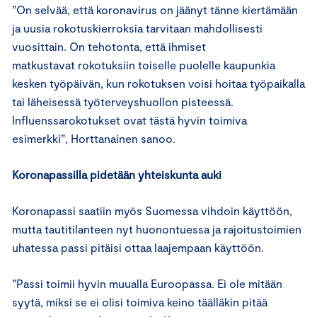
”On selvää, että koronavirus on jäänyt tänne kiertämään
ja uusia rokotuskierroksia tarvitaan mahdollisesti
vuosittain. On tehotonta, että ihmiset
matkustavat rokotuksiin toiselle puolelle kaupunkia
kesken työpäivän, kun rokotuksen voisi hoitaa työpaikalla
tai läheisessä työterveyshuollon pisteessä.
Influenssarokotukset ovat tästä hyvin toimiva
esimerkki”, Horttanainen sanoo.
Koronapassilla pidetään yhteiskunta auki
Koronapassi saatiin myös Suomessa vihdoin käyttöön,
mutta tautitilanteen nyt huonontuessa ja rajoitustoimien
uhatessa passi pitäisi ottaa laajempaan käyttöön.
”Passi toimii hyvin muualla Euroopassa. Ei ole mitään
syytä, miksi se ei olisi toimiva keino täälläkin pitää