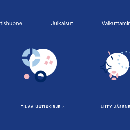
tishuone
Julkaisut
Vaikuttami
TILAA UUTISKIRJE ›
LIITY JÄSENE