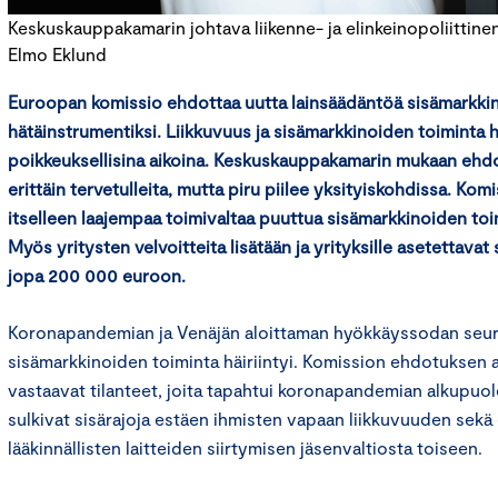
Keskuskauppakamarin johtava liikenne- ja elinkeinopoliittinen
Elmo Eklund
Euroopan komissio ehdottaa uutta lainsäädäntöä sisämarkki
hätäinstrumentiksi. Liikkuvuus ja sisämarkkinoiden toiminta 
poikkeuksellisina aikoina. Keskuskauppakamarin mukaan ehdo
erittäin tervetulleita, mutta piru piilee yksityiskohdissa. Kom
itselleen laajempaa toimivaltaa puuttua sisämarkkinoiden toim
Myös yritysten velvoitteita lisätään ja yrityksille asetettavat
jopa 200 000 euroon.
Koronapandemian ja Venäjän aloittaman hyökkäyssodan seu
sisämarkkinoiden toiminta häiriintyi. Komission ehdotuksen 
vastaavat tilanteet, joita tapahtui koronapandemian alkupuol
sulkivat sisärajoja estäen ihmisten vapaan liikkuvuuden sekä
lääkinnällisten laitteiden siirtymisen jäsenvaltiosta toiseen.