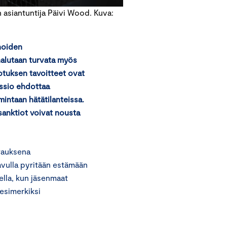
 asiantuntija Päivi Wood. Kuva:
noiden
halutaan turvata myös
tuksen tavoitteet ovat
issio ehdottaa
intaan hätätilanteissa.
 sanktiot voivat nousta
rauksena
avulla pyritään estämään
ella, kun jäsenmaat
 esimerkiksi