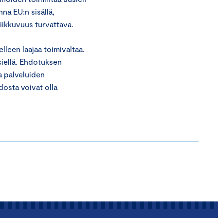
na EU:n sisällä,
liikkuvuus turvattava.
lleen laajaa toimivaltaa.
siellä. Ehdotuksen
a palveluiden
dosta voivat olla