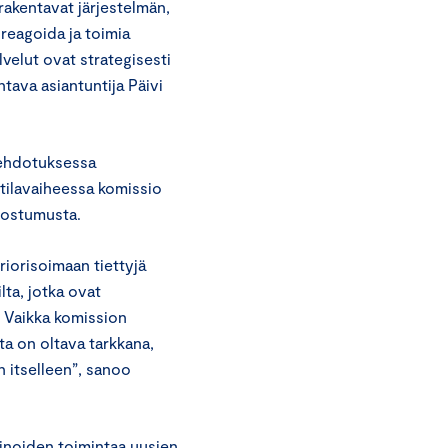
rakentavat järjestelmän,
 reagoida ja toimia
lvelut ovat strategisesti
tava asiantuntija Päivi
 ehdotuksessa
ätilavaiheessa komissio
suostumusta.
riorisoimaan tiettyjä
ilta, jotka ovat
a. Vaikka komission
a on oltava tarkkana,
n itselleen”, sanoo
noiden toimintaa uusien