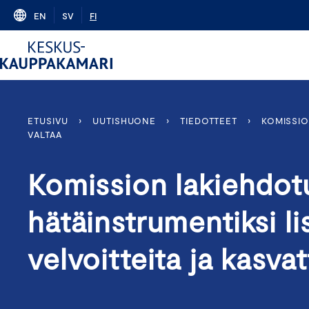
Skip
EN
SV
FI
to
content
ETUSIVU
›
UUTISHUONE
›
TIEDOTTEET
›
KOMISSIO
VALTAA
Komission lakiehdot
hätäinstrumentiksi lis
velvoitteita ja kasva