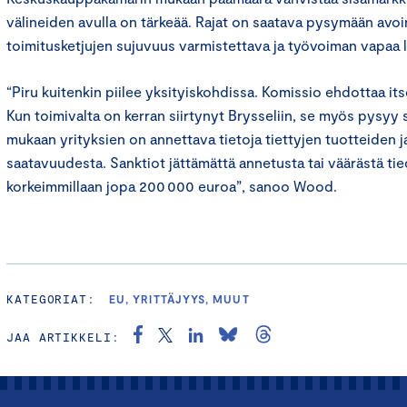
välineiden avulla on tärkeää. Rajat on saatava pysymään avoin
toimitusketjujen sujuvuus varmistettava ja työvoiman vapaa 
“Piru kuitenkin piilee yksityiskohdissa. Komissio ehdottaa itse
Kun toimivalta on kerran siirtynyt Brysseliin, se myös pysyy 
mukaan yrityksien on annettava tietoja tiettyjen tuotteiden j
saatavuudesta. Sanktiot jättämättä annetusta tai väärästä tie
korkeimmillaan jopa 200 000 euroa”, sanoo Wood.
KATEGORIAT:
EU, YRITTÄJYYS, MUUT
JAA ARTIKKELI: