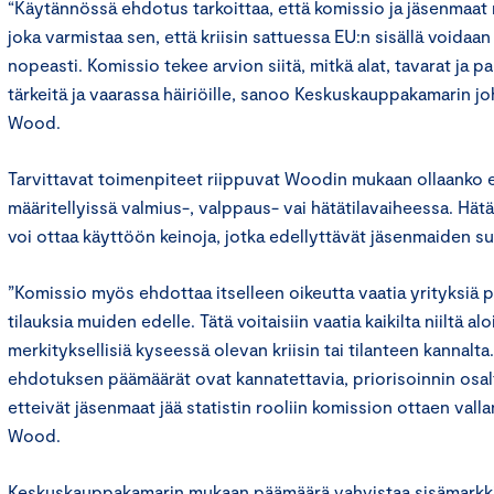
“Käytännössä ehdotus tarkoittaa, että komissio ja jäsenmaat 
joka varmistaa sen, että kriisin sattuessa EU:n sisällä voidaan
nopeasti. Komissio tekee arvion siitä, mitkä alat, tavarat ja pa
tärkeitä ja vaarassa häiriöille, sanoo Keskuskauppakamarin joh
Wood.
Tarvittavat toimenpiteet riippuvat Woodin mukaan ollaanko
määritellyissä valmius-, valppaus- vai hätätilavaiheessa. Hät
voi ottaa käyttöön keinoja, jotka edellyttävät jäsenmaiden 
”Komissio myös ehdottaa itselleen oikeutta vaatia yrityksiä p
tilauksia muiden edelle. Tätä voitaisiin vaatia kaikilta niiltä alo
merkityksellisiä kyseessä olevan kriisin tai tilanteen kannalt
ehdotuksen päämäärät ovat kannatettavia, priorisoinnin osalt
etteivät jäsenmaat jää statistin rooliin komission ottaen valla
Wood.
Keskuskauppakamarin mukaan päämäärä vahvistaa sisämarkki