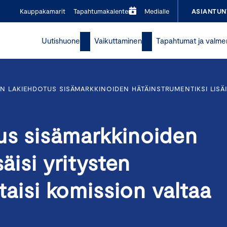
Kauppakamarit
Tapahtumakalenteri
Medialle
ASIANTUN
Uutishuone
Vaikuttaminen
Tapahtumat ja valme
N LAKIEHDOTUS SISÄMARKKINOIDEN HÄTÄINSTRUMENTIKSI LISÄIS
us sisämarkkinoiden
äisi yritysten
ttaisi komission valtaa