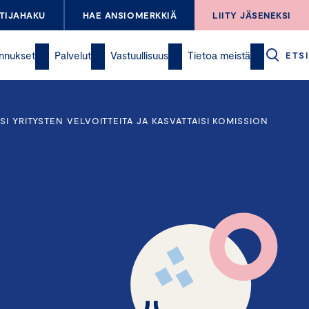
TIJAHAKU
HAE ANSIOMERKKIÄ
LIITY JÄSENEKSI
nnukset
Palvelut
Vastuullisuus
Tietoa meistä
ETSI
I YRITYSTEN VELVOITTEITA JA KASVATTAISI KOMISSION