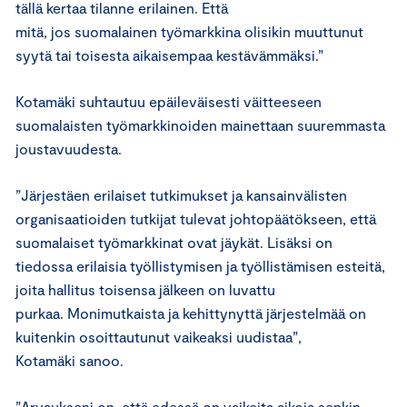
tällä kertaa tilanne erilainen. Että
mitä, jos suomalainen työmarkkina olisikin muuttunut
syytä tai toisesta aikaisempaa kestävämmäksi.”
Kotamäki suhtautuu epäileväisesti väitteeseen
suomalaisten työmarkkinoiden mainettaan suuremmasta
joustavuudesta.
”Järjestäen erilaiset tutkimukset ja kansainvälisten
organisaatioiden tutkijat tulevat johtopäätökseen, että
suomalaiset työmarkkinat ovat jäykät. Lisäksi on
tiedossa erilaisia työllistymisen ja työllistämisen esteitä,
joita hallitus toisensa jälkeen on luvattu
purkaa. Monimutkaista ja kehittynyttä järjestelmää on
kuitenkin osoittautunut vaikeaksi uudistaa”,
Kotamäki sanoo.
”Arvaukseni on, että edessä on vaikeita aikoja senkin