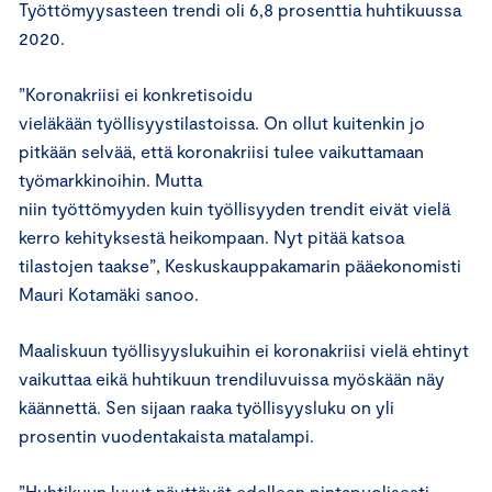
Työttömyysasteen trendi oli 6,8 prosenttia huhtikuussa
2020.
”Koronakriisi ei konkretisoidu
vieläkään työllisyystilastoissa. On ollut kuitenkin jo
pitkään selvää, että koronakriisi tulee vaikuttamaan
työmarkkinoihin. Mutta
niin työttömyyden kuin työllisyyden trendit eivät vielä
kerro kehityksestä heikompaan. Nyt pitää katsoa
tilastojen taakse”, Keskuskauppakamarin pääekonomisti
Mauri Kotamäki sanoo.
Maaliskuun työllisyyslukuihin ei koronakriisi vielä ehtinyt
vaikuttaa eikä huhtikuun trendiluvuissa myöskään näy
käännettä. Sen sijaan raaka työllisyysluku on yli
prosentin vuodentakaista matalampi.
”Huhtikuun luvut näyttävät edelleen pintapuolisesti