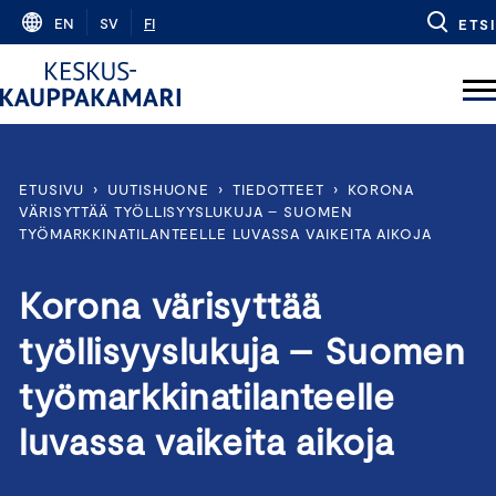
Skip
EN
SV
FI
ETSI
to
content
ETUSIVU
›
UUTISHUONE
›
TIEDOTTEET
›
KORONA
VÄRISYTTÄÄ TYÖLLISYYSLUKUJA – SUOMEN
TYÖMARKKINATILANTEELLE LUVASSA VAIKEITA AIKOJA
Korona värisyttää
työllisyyslukuja – Suomen
työmarkkinatilanteelle
luvassa vaikeita aikoja