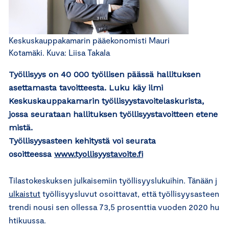
Keskuskauppakamarin pääekonomisti Mauri
Kotamäki. Kuva: Liisa Takala
Työllisyys on 40 000 työllisen päässä hallituksen
asettamasta tavoitteesta. Luku käy ilmi
Keskuskauppakamarin työllisyystavoitelaskurista,
jossa seurataan hallituksen työllisyystavoitteen etene
mistä.
Työllisyysasteen kehitystä voi seurata
osoitteessa
www.tyollisyystavoite.fi
Tilastokeskuksen julkaisemiin työllisyyslukuihin. Tänään
j
ulkaistut
työllisyysluvut osoittavat, että työllisyysasteen
trendi nousi sen ollessa 73,5 prosenttia vuoden 2020 hu
htikuussa.