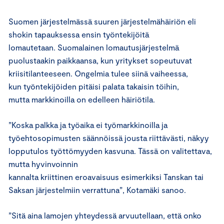
Suomen järjestelmässä suuren järjestelmähäiriön eli
shokin tapauksessa ensin työntekijöitä
lomautetaan. Suomalainen lomautusjärjestelmä
puolustaakin paikkaansa, kun yritykset sopeutuvat
kriisitilanteeseen. Ongelmia tulee siinä vaiheessa,
kun työntekijöiden pitäisi palata takaisin töihin,
mutta markkinoilla on edelleen häiriötila.
”Koska palkka ja työaika ei työmarkkinoilla ja
työehtosopimusten säännöissä jousta riittävästi, näkyy
lopputulos työttömyyden kasvuna. Tässä on valitettava,
mutta hyvinvoinnin
kannalta kriittinen eroavaisuus esimerkiksi Tanskan tai
Saksan järjestelmiin verrattuna”, Kotamäki sanoo.
”Sitä aina lamojen yhteydessä arvuutellaan, että onko