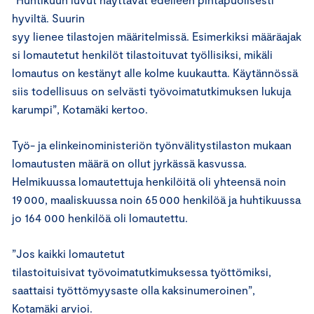
hyviltä. Suurin
syy lienee tilastojen määritelmissä. Esimerkiksi määräajak
si lomautetut henkilöt tilastoituvat työllisiksi, mikäli
lomautus on kestänyt alle kolme kuukautta. Käytännössä
siis todellisuus on selvästi työvoimatutkimuksen lukuja
karumpi”, Kotamäki kertoo.
Työ- ja elinkeinoministeriön työnvälitystilaston mukaan
lomautusten määrä on ollut jyrkässä kasvussa.
Helmikuussa lomautettuja henkilöitä oli yhteensä noin
19 000, maaliskuussa noin 65 000 henkilöä ja huhtikuussa
jo 164 000 henkilöä oli lomautettu.
”Jos kaikki lomautetut
tilastoituisivat työvoimatutkimuksessa työttömiksi,
saattaisi työttömyysaste olla kaksinumeroinen”,
Kotamäki arvioi.