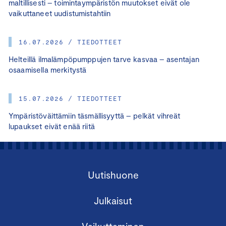
maltillisesti – toimintaympäristön muutokset eivät ole
vaikuttaneet uudistumistahtiin
16.07.2026 / TIEDOTTEET
Helteillä ilmalämpöpumppujen tarve kasvaa – asentajan
osaamisella merkitystä
15.07.2026 / TIEDOTTEET
Ympäristöväittämiin täsmällisyyttä – pelkät vihreät
lupaukset eivät enää riitä
Uutishuone
Julkaisut