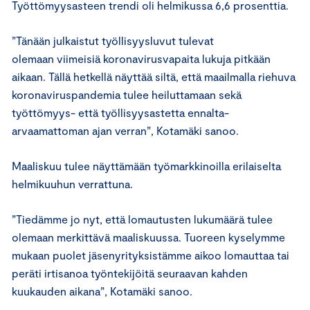
Työttömyysasteen trendi oli helmikussa 6,6 prosenttia.
”Tänään julkaistut työllisyysluvut tulevat
olemaan viimeisiä koronavirusvapaita lukuja pitkään
aikaan. Tällä hetkellä näyttää siltä, että maailmalla riehuva
koronaviruspandemia tulee heiluttamaan sekä
työttömyys- että työllisyysastetta ennalta-
arvaamattoman ajan verran”, Kotamäki sanoo.
Maaliskuu tulee näyttämään työmarkkinoilla erilaiselta
helmikuuhun verrattuna.
”Tiedämme jo nyt, että lomautusten lukumäärä tulee
olemaan merkittävä maaliskuussa. Tuoreen kyselymme
mukaan puolet jäsenyrityksistämme aikoo lomauttaa tai
peräti irtisanoa työntekijöitä seuraavan kahden
kuukauden aikana”, Kotamäki sanoo.