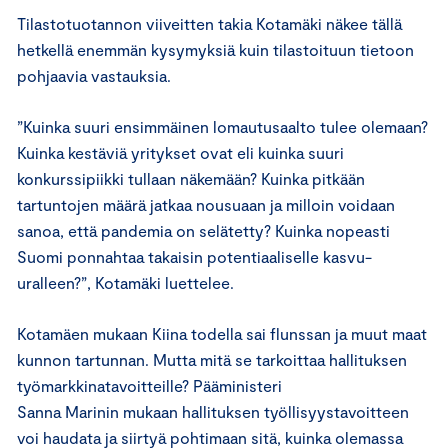
Tilastotuotannon viiveitten takia Kotamäki näkee tällä
hetkellä enemmän kysymyksiä kuin tilastoituun tietoon
pohjaavia vastauksia.
”Kuinka suuri ensimmäinen lomautusaalto tulee olemaan?
Kuinka kestäviä yritykset ovat eli kuinka suuri
konkurssipiikki tullaan näkemään? Kuinka pitkään
tartuntojen määrä jatkaa nousuaan ja milloin voidaan
sanoa, että pandemia on selätetty? Kuinka nopeasti
Suomi ponnahtaa takaisin potentiaaliselle kasvu-
uralleen?”, Kotamäki luettelee.
Kotamäen mukaan Kiina todella sai flunssan ja muut maat
kunnon tartunnan. Mutta mitä se tarkoittaa hallituksen
työmarkkinatavoitteille? Pääministeri
Sanna Marinin mukaan hallituksen työllisyystavoitteen
voi haudata ja siirtyä pohtimaan sitä, kuinka olemassa