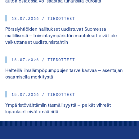
autoa ostaessa voi säästää tuhansilta euroilta
23.07.2026 / TIEDOTTEET
Pörssiyhtiöiden hallitukset uudistuvat Suomessa
maltillisesti – toimintaympäristön muutokset eivät ole
vaikuttaneet uudistumistahtiin
16.07.2026 / TIEDOTTEET
Helteillä ilmalämpöpumppujen tarve kasvaa – asentajan
osaamisella merkitystä
15.07.2026 / TIEDOTTEET
Ympäristöväittämiin täsmällisyyttä – pelkät vihreät
lupaukset eivät enää riitä