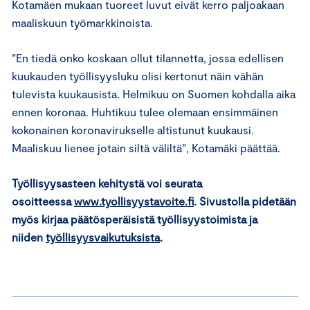
Kotamäen mukaan tuoreet luvut eivät kerro paljoakaan
maaliskuun työmarkkinoista.
”En tiedä onko koskaan ollut tilannetta, jossa edellisen
kuukauden työllisyysluku olisi kertonut näin vähän
tulevista kuukausista. Helmikuu on Suomen kohdalla aika
ennen koronaa. Huhtikuu tulee olemaan ensimmäinen
kokonainen koronavirukselle altistunut kuukausi.
Maaliskuu lienee jotain siltä väliltä”, Kotamäki päättää.
Työllisyysasteen kehitystä voi seurata
osoitteessa
www.tyollisyystavoite.fi
. Sivustolla pidetään
myös kirjaa päätösperäisistä työllisyystoimista ja
niiden
työllisyysvaikutuksista
.