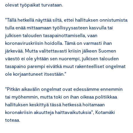
olevat työpaikat turvataan.
”Tällä hetkellä näyttää siltä, ettei hallituksen onnistumista
tulla enää mittaamaan työllisyysasteen kasvulla tai
julkisen talouden tasapainottamisella, vaan
koronaviruskriisin hoidolla. Tämä on varmasti ihan
järkevää. Mutta valitettavasti kriisin jälkeen Suomen
väestö ei ole yhtään sen nuorempi, julkisen talouden
tasapaino parempi eivätkä muut rakenteelliset ongelmat
ole korjaantuneet itsestään.”
”Pitkän aikavälin ongelmat ovat edessämme ennemmin
tai myöhemmin, mutta toki on ihan oikeaa politiikkaa
hallituksen keskittyä tässä hetkessä hoitamaan
koronakriisin akuutteja haittavaikutuksia”, Kotamäki
toteaa.