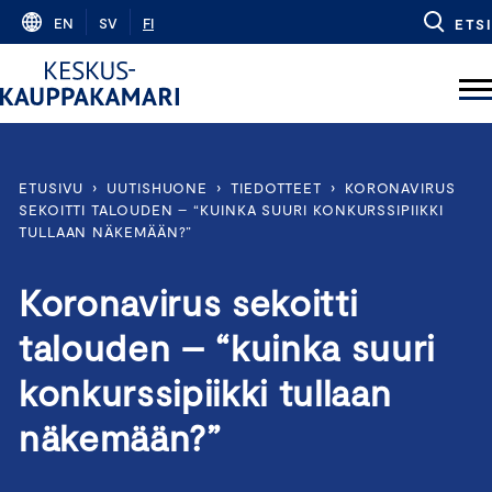
Skip
EN
SV
FI
ETSI
to
content
ETUSIVU
›
UUTISHUONE
›
TIEDOTTEET
›
KORONAVIRUS
SEKOITTI TALOUDEN – “KUINKA SUURI KONKURSSIPIIKKI
TULLAAN NÄKEMÄÄN?”
Koronavirus sekoitti
talouden – “kuinka suuri
konkurssipiikki tullaan
näkemään?”