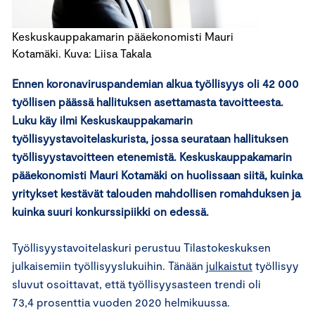
Keskuskauppakamarin pääekonomisti Mauri
Kotamäki. Kuva: Liisa Takala
Ennen koronaviruspandemian alkua työllisyys oli 42 000
työllisen päässä hallituksen asettamasta tavoitteesta.
Luku käy ilmi Keskuskauppakamarin
työllisyystavoitelaskurista, jossa seurataan hallituksen
työllisyystavoitteen etenemistä. Keskuskauppakamarin
pääekonomisti Mauri Kotamäki on huolissaan siitä, kuinka
yritykset kestävät talouden mahdollisen romahduksen ja
kuinka suuri konkurssipiikki on edessä.
Työllisyystavoitelaskuri perustuu Tilastokeskuksen
julkaisemiin työllisyyslukuihin. Tänään
julkaistut
työllisyy
sluvut osoittavat, että työllisyysasteen trendi oli
73,4 prosenttia vuoden 2020 helmikuussa.