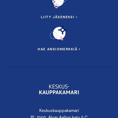
LIITY JÄSENEKSI ›
HAE ANSIOMERKKIÄ ›
Keskuskauppakamari
PL 1000, Alvar Aallon katu 5 C