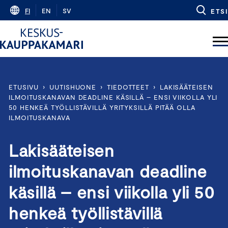
Skip
FI
EN
SV
ETSI
to
content
ETUSIVU
›
UUTISHUONE
›
TIEDOTTEET
›
LAKISÄÄTEISEN
ILMOITUSKANAVAN DEADLINE KÄSILLÄ – ENSI VIIKOLLA YLI
50 HENKEÄ TYÖLLISTÄVILLÄ YRITYKSILLÄ PITÄÄ OLLA
ILMOITUSKANAVA
Lakisääteisen
ilmoituskanavan deadline
käsillä – ensi viikolla yli 50
henkeä työllistävillä