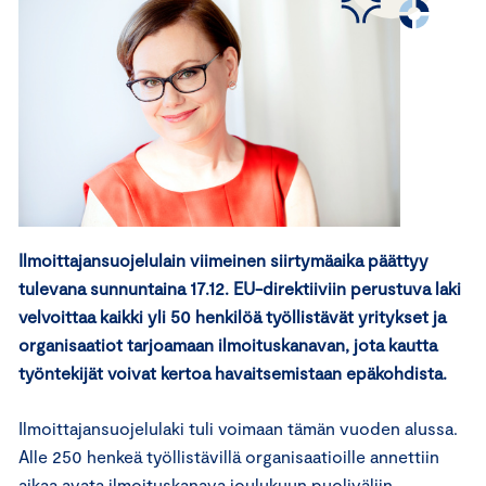
Ilmoittajansuojelulain viimeinen siirtymäaika päättyy
tulevana sunnuntaina 17.12. EU-direktiiviin perustuva laki
velvoittaa kaikki yli 50 henkilöä työllistävät yritykset ja
organisaatiot tarjoamaan ilmoituskanavan, jota kautta
työntekijät voivat kertoa havaitsemistaan epäkohdista.
Ilmoittajansuojelulaki tuli voimaan tämän vuoden alussa.
Alle 250 henkeä työllistävillä organisaatioille annettiin
aikaa avata ilmoituskanava joulukuun puoliväliin