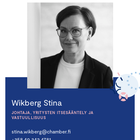
Wikberg Stina
JOHTAJA, YRITYSTEN ITSESÄÄNTELY JA
VASTUULLISUUS
stina.wikberg@chamber.fi
+358 40 342 4781