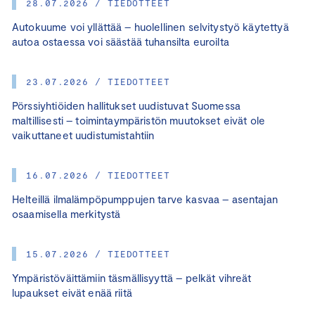
28.07.2026 / TIEDOTTEET
Autokuume voi yllättää – huolellinen selvitystyö käytettyä
autoa ostaessa voi säästää tuhansilta euroilta
23.07.2026 / TIEDOTTEET
Pörssiyhtiöiden hallitukset uudistuvat Suomessa
maltillisesti – toimintaympäristön muutokset eivät ole
vaikuttaneet uudistumistahtiin
16.07.2026 / TIEDOTTEET
Helteillä ilmalämpöpumppujen tarve kasvaa – asentajan
osaamisella merkitystä
15.07.2026 / TIEDOTTEET
Ympäristöväittämiin täsmällisyyttä – pelkät vihreät
lupaukset eivät enää riitä