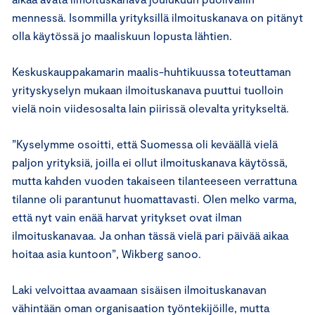
mennessä. Isommilla yrityksillä ilmoituskanava on pitänyt
olla käytössä jo maaliskuun lopusta lähtien.
Keskuskauppakamarin maalis-huhtikuussa toteuttaman
yrityskyselyn mukaan ilmoituskanava puuttui tuolloin
vielä noin viidesosalta lain piirissä olevalta yritykseltä.
”Kyselymme osoitti, että Suomessa oli keväällä vielä
paljon yrityksiä, joilla ei ollut ilmoituskanava käytössä,
mutta kahden vuoden takaiseen tilanteeseen verrattuna
tilanne oli parantunut huomattavasti. Olen melko varma,
että nyt vain enää harvat yritykset ovat ilman
ilmoituskanavaa. Ja onhan tässä vielä pari päivää aikaa
hoitaa asia kuntoon”, Wikberg sanoo.
Laki velvoittaa avaamaan sisäisen ilmoituskanavan
vähintään oman organisaation työntekijöille, mutta