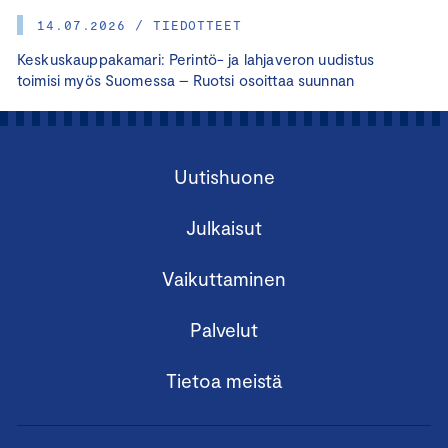
14.07.2026 / TIEDOTTEET
Keskuskauppakamari: Perintö- ja lahjaveron uudistus
toimisi myös Suomessa – Ruotsi osoittaa suunnan
Uutishuone
Julkaisut
Vaikuttaminen
Palvelut
Tietoa meistä