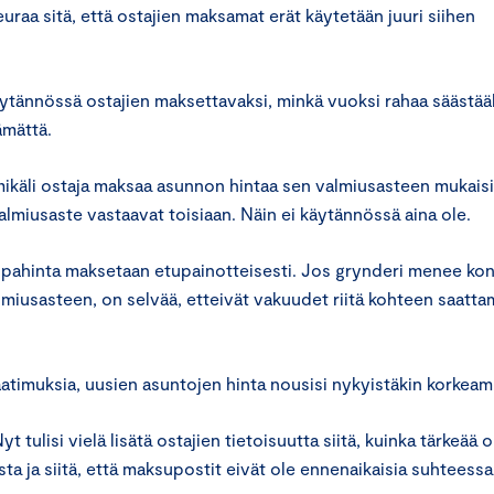
euraa sitä, että ostajien maksamat erät käytetään juuri siihen
käytännössä ostajien maksettavaksi, minkä vuoksi rahaa säästä
ämättä.
 mikäli ostaja maksaa asunnon hintaa sen valmiusasteen mukais
almiusaste vastaavat toisiaan. Näin ei käytännössä aina ole.
uppahinta maksetaan etupainotteisesti. Jos grynderi menee kon
lmiusasteen, on selvää, etteivät vakuudet riitä kohteen saatt
aatimuksia, uusien asuntojen hinta nousisi nykyistäkin korkea
 tulisi vielä lisätä ostajien tietoisuutta siitä, kuinka tärkeää 
a ja siitä, että maksupostit eivät ole ennenaikaisia suhteessa