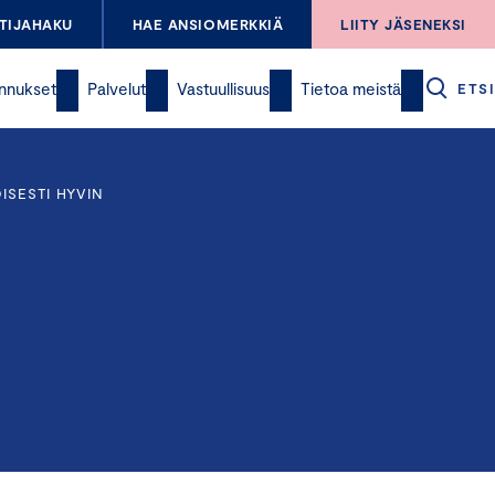
TIJAHAKU
HAE ANSIOMERKKIÄ
LIITY JÄSENEKSI
nnukset
Palvelut
Vastuullisuus
Tietoa meistä
ETSI
ISESTI HYVIN