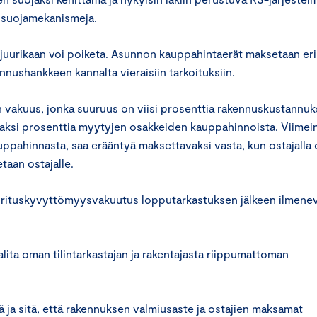
a suojamekanismeja.
 juurikaan voi poiketa. Asunnon kauppahintaerät maksetaan eril
kennushankkeen kannalta vieraisiin tarkoituksiin.
vakuus, jonka suuruus on viisi prosenttia rakennuskustannuks
kaksi prosenttia myytyjen osakkeiden kauppahinnoista. Viimei
pahinnasta, saa erääntyä maksettavaksi vasta, kun ostajalla o
taan ostajalle.
uorituskyvyttömyysvakuutus lopputarkastuksen jälkeen ilmenev
alita oman tilintarkastajan ja rakentajasta riippumattoman
ja sitä, että rakennuksen valmiusaste ja osta­jien maksamat