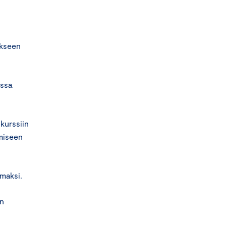
äkseen
issa
kurssiin
amiseen
mmaksi.
on