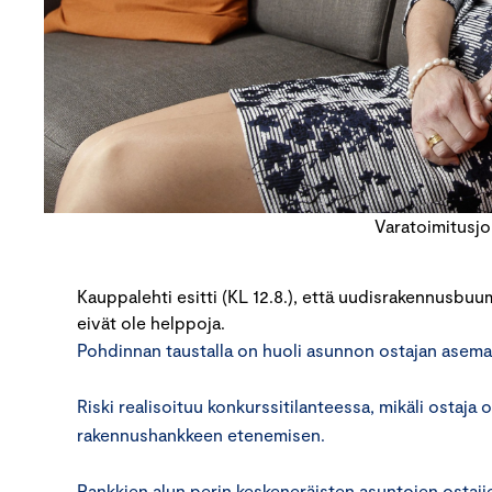
Varatoimitusjo
Kauppalehti esitti (KL 12.8.), että uudisrakennusbu
eivät ole helppoja.
Pohdinnan taustalla on huoli asunnon ostajan asemas
Riski realisoituu konkurssitilanteessa, mikäli ostaja
rakennushankkeen etenemisen.
Pankkien alun perin keskeneräisten asuntojen ostajie