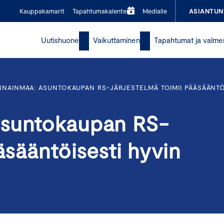
Kauppakamarit
Tapahtumakalenteri
Medialle
ASIANTUN
Uutishuone
Vaikuttaminen
Tapahtumat ja valme
NNAINMAA: ASUNTOKAUPAN RS-JÄRJESTELMÄ TOIMII PÄÄSÄÄNTÖ
Asuntokaupan RS-
äsääntöisesti hyvin