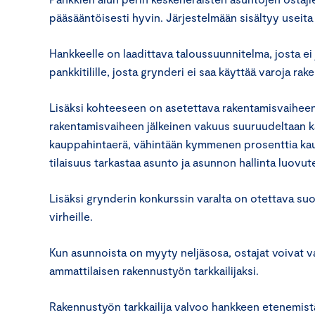
pääsääntöisesti hyvin. Järjestelmään sisältyy useit
Hankkeelle on laadittava taloussuunnitelma, josta ei
pankkitilille, josta grynderi ei saa käyttää varoja ra
Lisäksi kohteeseen on asetettava rakentamisvaiheen 
rakentamisvaiheen jälkeinen vakuus suuruudeltaan 
kauppahintaerä, vähintään kymmenen prosenttia kaup
tilaisuus tarkastaa asunto ja asunnon hallinta luovute
Lisäksi grynderin konkurssin varalta on otettava s
virheille.
Kun asunnoista on myyty neljäs­osa, ostajat voivat v
ammattilaisen rakennustyön tarkkailijaksi.
Rakennustyön tarkkailija valvoo hankkeen etenemistä 