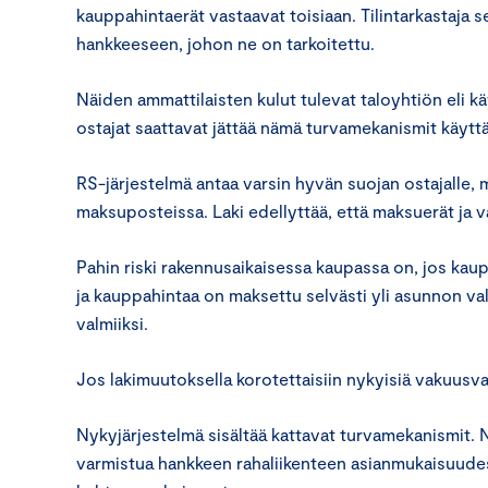
kauppahintaerät vastaavat toisiaan. Tilintarkastaja s
hankkeeseen, johon ne on tarkoitettu.
Näiden ammattilaisten kulut tulevat taloyhtiön eli 
ostajat saattavat jättää nämä turvamekanismit käytt
RS-järjestelmä antaa varsin hyvän suojan ostajalle,
maksuposteissa. Laki edellyttää, että maksuerät ja v
Pahin riski rakennusaikaisessa kaupassa on, jos ka
ja kauppahintaa on maksettu selvästi yli asunnon va
valmiiksi.
Jos lakimuutoksella korotettaisiin nykyisiä vakuusv
Nykyjärjestelmä sisältää kattavat turvamekanismit. Nyt
varmistua hankkeen rahaliikenteen asianmukaisuudest