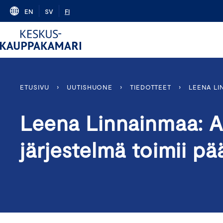
Skip
EN
SV
FI
to
content
ETUSIVU
›
UUTISHUONE
›
TIEDOTTEET
›
LEENA LI
Leena Linnainmaa: 
järjestelmä toimii pä