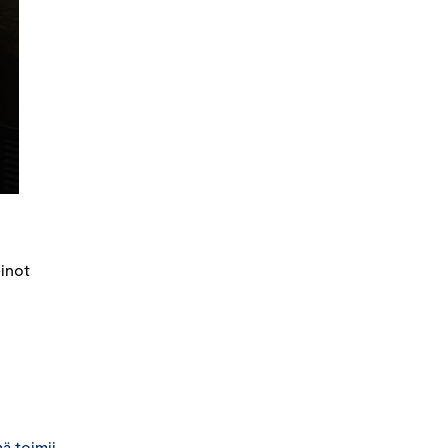
einot
ä toimii