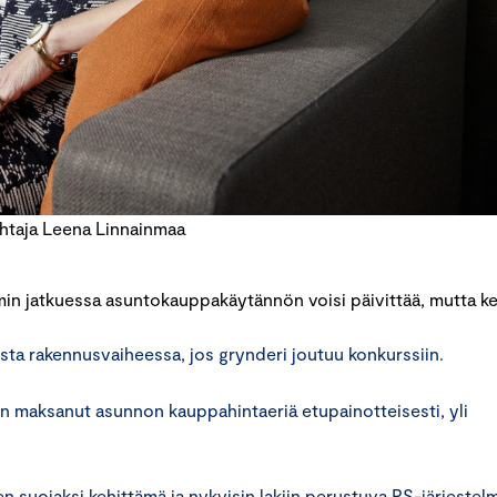
htaja Leena Linnainmaa
umin jatkuessa asuntokauppakäytännön voisi päivittää, mutta k
ta rakennusvaiheessa, jos grynderi joutuu konkurssiin.
 on maksanut asunnon kauppahinta­eriä etupainotteisesti, yli
n suojaksi kehittämä ja nykyisin lakiin perustuva RS-järjestelm