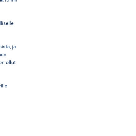
liselle
ista, ja
nen
n ollut
ille