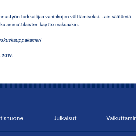
nnustyön tarkkailijaa vahinkojen välttämiseksi. Lain säätämiä
kka ammattilaisten käyttö maksaakin.
 Keskuskauppakamari
.2019.
tishuone
Julkaisut
Vaikuttami