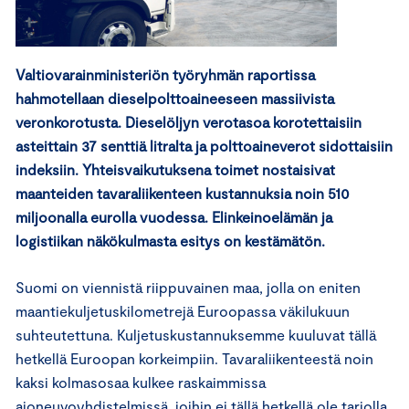
Valtiovarainministeriön työryhmän raportissa
hahmotellaan dieselpolttoaineeseen massiivista
veronkorotusta. Dieselöljyn verotasoa korotettaisiin
asteittain 37 senttiä litralta ja polttoaineverot sidottaisiin
indeksiin. Yhteisvaikutuksena toimet nostaisivat
maanteiden tavaraliikenteen kustannuksia noin 510
miljoonalla eurolla vuodessa. Elinkeinoelämän ja
logistiikan näkökulmasta esitys on kestämätön.
Suomi on viennistä riippuvainen maa, jolla on eniten
maantiekuljetuskilometrejä Euroopassa väkilukuun
suhteutettuna. Kuljetuskustannuksemme kuuluvat tällä
hetkellä Euroopan korkeimpiin. Tavaraliikenteestä noin
kaksi kolmasosaa kulkee raskaimmissa
ajoneuvoyhdistelmissä, joihin ei tällä hetkellä ole tarjolla