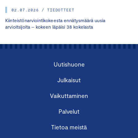
02.07.2026 / TIEDOTTEET
Kiinteistönarviointikokeesta ennätysmäärä uusia
arvioitsijoita – kokeen läpäisi 38 kokelasta
Uutishuone
Julkaisut
Vaikuttaminen
Palvelut
Tietoa meistä