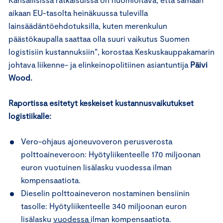
aikaan EU-tasolta heinäkuussa tulevilla
lainsäädäntöehdotuksilla, kuten merenkulun
päästökaupalla saattaa olla suuri vaikutus Suomen
logistisiin kustannuksiin”, korostaa Keskuskauppakamarin
johtava liikenne- ja elinkeinopolitiinen asiantuntija
Päivi
Wood.
Raportissa esitetyt keskeiset kustannusvaikutukset
logistiikalle:
Vero-ohjaus ajoneuvoveron perusverosta
polttoaineveroon: Hyötyliikenteelle 170 miljoonan
euron vuotuinen lisälasku vuodessa ilman
kompensaatiota.
Dieselin polttoaineveron nostaminen bensiinin
tasolle: Hyötyliikenteelle 340 miljoonan euron
lisälasku
vuodessa
ilman kompensaatiota.