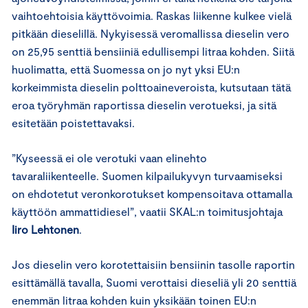
vaihtoehtoisia käyttövoimia. Raskas liikenne kulkee vielä
pitkään dieselillä. Nykyisessä veromallissa dieselin vero
on 25,95 senttiä bensiiniä edullisempi litraa kohden. Siitä
huolimatta, että Suomessa on jo nyt yksi EU:n
korkeimmista dieselin polttoaineveroista, kutsutaan tätä
eroa työryhmän raportissa dieselin verotueksi, ja sitä
esitetään poistettavaksi.
”Kyseessä ei ole verotuki vaan elinehto
tavaraliikenteelle. Suomen kilpailukyvyn turvaamiseksi
on ehdotetut veronkorotukset kompensoitava ottamalla
käyttöön ammattidiesel”, vaatii SKAL:n toimitusjohtaja
Iiro Lehtonen
.
Jos dieselin vero korotettaisiin bensiinin tasolle raportin
esittämällä tavalla, Suomi verottaisi dieseliä yli 20 senttiä
enemmän litraa kohden kuin yksikään toinen EU:n