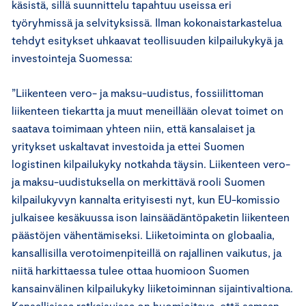
käsistä, sillä suunnittelu tapahtuu useissa eri
työryhmissä ja selvityksissä. Ilman kokonaistarkastelua
tehdyt esitykset uhkaavat teollisuuden kilpailukykyä ja
investointeja Suomessa:
”Liikenteen vero- ja maksu-uudistus, fossiilittoman
liikenteen tiekartta ja muut meneillään olevat toimet on
saatava toimimaan yhteen niin, että kansalaiset ja
yritykset uskaltavat investoida ja ettei Suomen
logistinen kilpailukyky notkahda täysin. Liikenteen vero-
ja maksu-uudistuksella on merkittävä rooli Suomen
kilpailukyvyn kannalta erityisesti nyt, kun EU-komissio
julkaisee kesäkuussa ison lainsäädäntöpaketin liikenteen
päästöjen vähentämiseksi. Liiketoiminta on globaalia,
kansallisilla verotoimenpiteillä on rajallinen vaikutus, ja
niitä harkittaessa tulee ottaa huomioon Suomen
kansainvälinen kilpailukyky liiketoiminnan sijaintivaltiona.
Kansallisissa ratkaisuissa on huomioitava, että samaan