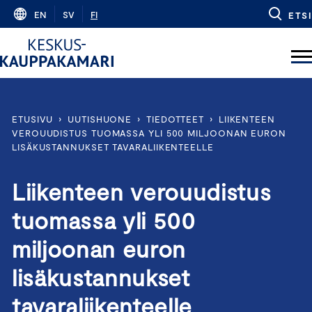
Skip
EN
SV
FI
ETSI
to
content
ETUSIVU
›
UUTISHUONE
›
TIEDOTTEET
›
LIIKENTEEN
VEROUUDISTUS TUOMASSA YLI 500 MILJOONAN EURON
LISÄKUSTANNUKSET TAVARALIIKENTEELLE
Liikenteen verouudistus
tuomassa yli 500
miljoonan euron
lisäkustannukset
tavaraliikenteelle