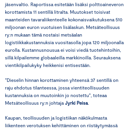
jäsenvaltio. Raportissa esitetään lisäksi polttoaineveron
korottamista 11 sentillä litralta. Muutokset toisivat
maanteiden tavaraliikenteelle kokonaisvaikutuksena 510
miljoonan euron vuotuisen lisälaskun. Metsäteollisuus
ry:n mukaan tämä nostaisi metsäalan
logistiikkakustannuksia vuositasolla jopa 120 miljoonalla
eurolla. Kustannusnousua ei voisi viedä tuotehintoihin,
sillä kilpailemme globaaleilla markkinoilla. Seurauksena
vientikilpailukyky heikkenisi entisestään.
”Dieselin hinnan korottaminen yhteensä 37 sentillä on
raju ehdotus tilanteessa, jossa vientiteollisuuden
kustannuksia on muutoinkin jo nostettu”, toteaa
Metsäteollisuus ry:n johtaja
Jyrki Peisa
.
Kaupan, teollisuuden ja logistiikan näkökulmasta
liikenteen verotuksen kehittäminen on riistäytymässä