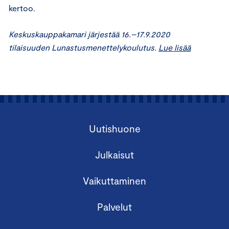
kertoo.
Keskuskauppakamari järjestää 16.–17.9.2020
tilaisuuden Lunastusmenettelykoulutus.
Lue lisää
Uutishuone
Julkaisut
Vaikuttaminen
Palvelut