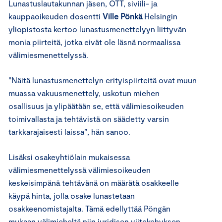
Lunastuslautakunnan jäsen, OTT, siviili- ja
kauppaoikeuden dosentti
Ville Pönkä
Helsingin
yliopistosta
kertoo lunastusmenettelyyn liittyvän
monia piirteitä, jotka eivät ole läsnä normaalissa
välimiesmenettelyssä.
”Näitä lunastusmenettelyn erityispiirteitä ovat muun
muassa vakuusmenettely, uskotun miehen
osallisuus ja ylipäätään se, että välimiesoikeuden
toimivallasta ja tehtävistä on säädetty varsin
tarkkarajaisesti laissa”, hän sanoo.
Lisäksi osakeyhtiölain mukaisessa
välimiesmenettelyssä välimiesoikeuden
keskeisimpänä tehtävänä on määrätä osakkeelle
käypä hinta, jolla osake lunastetaan
osakkeenomistajalta. Tämä edellyttää Pöngän
mukaan välimieheltä niin juridisen viitekehyksen