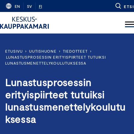
Skip
EN
SV
FI
ETSI
to
content
ETUSIVU
›
UUTISHUONE
›
TIEDOTTEET
›
LUNASTUSPROSESSIN ERITYISPIIRTEET TUTUIKSI
LUNASTUSMENETTELYKOULUTUKSESSA
Lunastusprosessin
erityispiirteet tutuiksi
lunastusmenettelykoulutu
ksessa