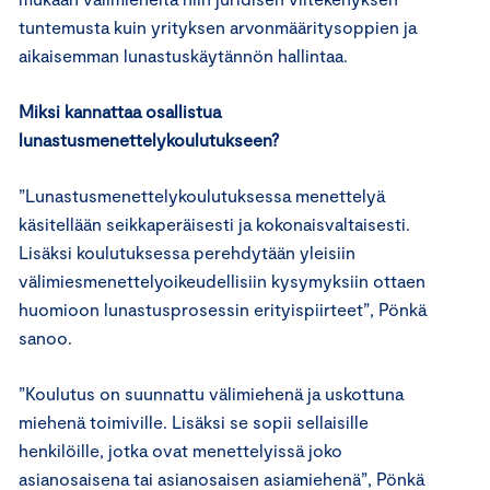
tuntemusta kuin yrityksen arvonmääritysoppien ja
aikaisemman lunastuskäytännön hallintaa.
Miksi kannattaa osallistua
lunastusmenettelykoulutukseen?
”Lunastusmenettelykoulutuksessa menettelyä
käsitellään seikkaperäisesti ja kokonaisvaltaisesti.
Lisäksi koulutuksessa perehdytään yleisiin
välimiesmenettelyoikeudellisiin kysymyksiin ottaen
huomioon lunastusprosessin erityispiirteet”, Pönkä
sanoo.
”Koulutus on suunnattu välimiehenä ja uskottuna
miehenä toimiville. Lisäksi se sopii sellaisille
henkilöille, jotka ovat menettelyissä joko
asianosaisena tai asianosaisen asiamiehenä”, Pönkä