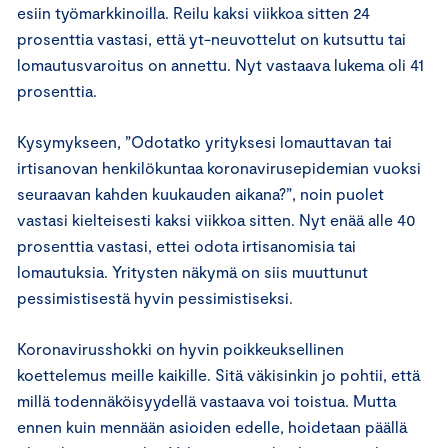
esiin työmarkkinoilla. Reilu kaksi viikkoa sitten 24
prosenttia vastasi, että yt-neuvottelut on kutsuttu tai
lomautusvaroitus on annettu. Nyt vastaava lukema oli 41
prosenttia.
Kysymykseen, ”Odotatko yrityksesi lomauttavan tai
irtisanovan henkilökuntaa koronavirusepidemian vuoksi
seuraavan kahden kuukauden aikana?”, noin puolet
vastasi kielteisesti kaksi viikkoa sitten. Nyt enää alle 40
prosenttia vastasi, ettei odota irtisanomisia tai
lomautuksia. Yritysten näkymä on siis muuttunut
pessimistisestä hyvin pessimistiseksi.
Koronavirusshokki on hyvin poikkeuksellinen
koettelemus meille kaikille. Sitä väkisinkin jo pohtii, että
millä todennäköisyydellä vastaava voi toistua. Mutta
ennen kuin mennään asioiden edelle, hoidetaan päällä