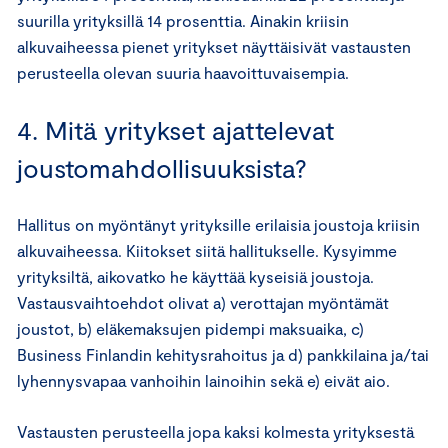
suurilla yrityksillä 14 prosenttia. Ainakin kriisin
alkuvaiheessa pienet yritykset näyttäisivät vastausten
perusteella olevan suuria haavoittuvaisempia.
4. Mitä yritykset ajattelevat
joustomahdollisuuksista?
Hallitus on myöntänyt yrityksille erilaisia joustoja kriisin
alkuvaiheessa. Kiitokset siitä hallitukselle. Kysyimme
yrityksiltä, aikovatko he käyttää kyseisiä joustoja.
Vastausvaihtoehdot olivat a) verottajan myöntämät
joustot, b) eläkemaksujen pidempi maksuaika, c)
Business Finlandin kehitysrahoitus ja d) pankkilaina ja/tai
lyhennysvapaa vanhoihin lainoihin sekä e) eivät aio.
Vastausten perusteella jopa kaksi kolmesta yrityksestä