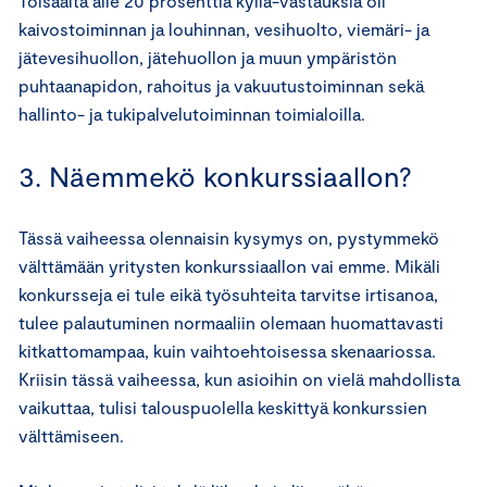
Toisaalta alle 20 prosenttia kyllä-vastauksia oli
kaivostoiminnan ja louhinnan, vesihuolto, viemäri- ja
jätevesihuollon, jätehuollon ja muun ympäristön
puhtaanapidon, rahoitus ja vakuutustoiminnan sekä
hallinto- ja tukipalvelutoiminnan toimialoilla.
3. Näemmekö konkurssiaallon?
Tässä vaiheessa olennaisin kysymys on, pystymmekö
välttämään yritysten konkurssiaallon vai emme. Mikäli
konkursseja ei tule eikä työsuhteita tarvitse irtisanoa,
tulee palautuminen normaaliin olemaan huomattavasti
kitkattomampaa, kuin vaihtoehtoisessa skenaariossa.
Kriisin tässä vaiheessa, kun asioihin on vielä mahdollista
vaikuttaa, tulisi talouspuolella keskittyä konkurssien
välttämiseen.