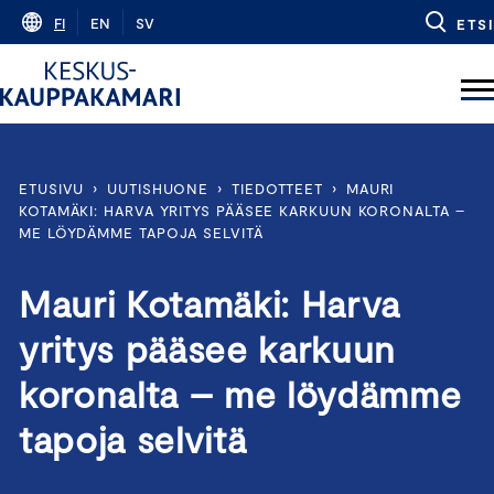
Skip
FI
EN
SV
ETSI
to
content
ETUSIVU
›
UUTISHUONE
›
TIEDOTTEET
›
MAURI
KOTAMÄKI: HARVA YRITYS PÄÄSEE KARKUUN KORONALTA –
ME LÖYDÄMME TAPOJA SELVITÄ
Mauri Kotamäki: Harva
yritys pääsee karkuun
koronalta – me löydämme
tapoja selvitä