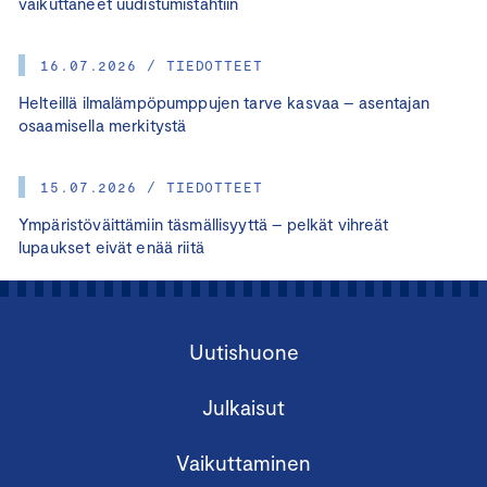
vaikuttaneet uudistumistahtiin
16.07.2026 / TIEDOTTEET
Helteillä ilmalämpöpumppujen tarve kasvaa – asentajan
osaamisella merkitystä
15.07.2026 / TIEDOTTEET
Ympäristöväittämiin täsmällisyyttä – pelkät vihreät
lupaukset eivät enää riitä
Uutishuone
Julkaisut
Vaikuttaminen