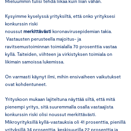
Mieluummin tulisi tehdä liikaa kuin liian vähän.
Kysyimme kyselyssä yrityksiltä, että onko yrityksesi
konkurssin riski
noussut
merkittävästi
koronavirusepidemian takia.
Vastausten perusteella majoitus- ja
ravitsemustoiminnan toimialalla 70 prosenttia vastaa
kyllä. Taiteiden, viihteen ja virkistyksen toimiala on
likimain samoissa lukemissa.
On varmasti käynyt ilmi, mihin ensivaiheen vaikutukset
ovat kohdentuneet.
Yrityskoon mukaan lajiteltuna näyttää siltä, että mitä
pienempi yritys, sitä suuremmalla osalla vastaajista
konkurssin riski olisi noussut merkittävästi.
Mikroyrityksillä kyllä-vastauksia oli 41 prosenttia, pienillä
yrityksillä 34 prosenttia, keskisuurilla 22 prosenttia ja