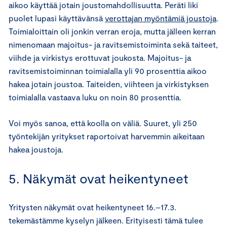
aikoo käyttää jotain joustomahdollisuutta. Peräti liki
puolet lupasi käyttävänsä
verottajan myöntämiä joustoja
.
Toimialoittain oli jonkin verran eroja, mutta jälleen kerran
nimenomaan majoitus- ja ravitsemistoiminta sekä taiteet,
viihde ja virkistys erottuvat joukosta. Majoitus- ja
ravitsemistoiminnan toimialalla yli 90 prosenttia aikoo
hakea jotain joustoa. Taiteiden, viihteen ja virkistyksen
toimialalla vastaava luku on noin 80 prosenttia.
Voi myös sanoa, että koolla on väliä. Suuret, yli 250
työntekijän yritykset raportoivat harvemmin aikeitaan
hakea joustoja.
5. Näkymät ovat heikentyneet
Yritysten näkymät ovat heikentyneet 16.–17.3.
tekemästämme kyselyn jälkeen. Erityisesti tämä tulee