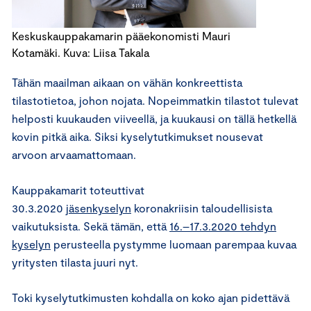
Keskuskauppakamarin pääekonomisti Mauri
Kotamäki. Kuva: Liisa Takala
Tähän maailman aikaan on vähän konkreettista
tilastotietoa, johon nojata. Nopeimmatkin tilastot tulevat
helposti kuukauden viiveellä, ja kuukausi on tällä hetkellä
kovin pitkä aika. Siksi kyselytutkimukset nousevat
arvoon arvaamattomaan.
Kauppakamarit toteuttivat
30.3.2020
jäsenkyselyn
koronakriisin taloudellisista
vaikutuksista. Sekä tämän, että
16.–17.3.2020 tehdyn
kyselyn
perusteella pystymme luomaan parempaa kuvaa
yritysten tilasta juuri nyt.
Toki kyselytutkimusten kohdalla on koko ajan pidettävä