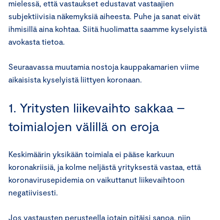
mielessä, että vastaukset edustavat vastaajien
subjektiivisia näkemyksiä aiheesta. Puhe ja sanat eivät
ihmisillä aina kohtaa. Siitä huolimatta saamme kyselyistä
avokasta tietoa.
Seuraavassa muutamia nostoja kauppakamarien viime
aikaisista kyselyistä liittyen koronaan.
1. Yritysten liikevaihto sakkaa –
toimialojen välillä on eroja
Keskimäärin yksikään toimiala ei pääse karkuun
koronakriisiä, ja kolme neljästä yrityksestä vastaa, että
koronavirusepidemia on vaikuttanut liikevaihtoon
negatiivisesti.
Jos vastausten perusteella jotain pitäisi sanoa, niin