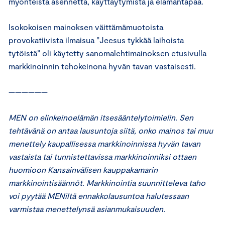
myönteistä asennetta, käyttäytymistä ja elämäntapaa.
Isokokoisen mainoksen väittämämuotoista
provokatiivista ilmaisua ”Jeesus tykkää laihoista
tytöistä” oli käytetty sanomalehtimainoksen etusivulla
markkinoinnin tehokeinona hyvän tavan vastaisesti.
——————
MEN on elinkeinoelämän itsesääntelytoimielin. Sen
tehtävänä on antaa lausuntoja siitä, onko mainos tai muu
menettely kaupallisessa markkinoinnissa hyvän tavan
vastaista tai tunnistettavissa markkinoinniksi ottaen
huomioon Kansainvälisen kauppakamarin
markkinointisäännöt. Markkinointia suunnitteleva taho
voi pyytää MENiltä ennakkolausuntoa halutessaan
varmistaa menettelynsä asianmukaisuuden.