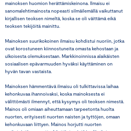
mainoksen huomion herättämiskeinona. Ilmaisu ei
sanomalehtimainosta nopeasti silmäilemällä vaikuttanut
kirjallisen teoksen nimeltä, koska se oli väittämä eikä
teoksen tekijöitä mainittu.
Mainoksen suurikokoinen ilmaisu kohdistui nuoriin, jotka
ovat korostuneen kiinnostuneita omasta kehostaan ja
ulkoisesta olemuksestaan. Markkinoinnissa alaikäisten
sosiaalisen epävarmuuden hyväksi käyttäminen on
hyvän tavan vastaista.
Mainoksen hämmentävä ilmaisu oli tulkittavissa laihaa
kehonkuvaa ihannoivaksi, koska mainoksesta ei
välittömästi ilmennyt, että kysymys oli teoksen nimestä.
Mainos oli omiaan aiheuttamaan tarpeetonta huolta
nuorten, erityisesti nuorten naisten ja tyttöjen, omaan
kehonkuvaan liittyen. Mainos horjutti nuorten