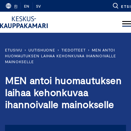
Skip
FI
EN
SV
ETSI
to
content
ETUSIVU
›
UUTISHUONE
›
TIEDOTTEET
›
MEN ANTOI
HUOMAUTUKSEN LAIHAA KEHONKUVAA IHANNOIVALLE
MAINOKSELLE
MEN antoi huomautuksen
laihaa kehonkuvaa
ihannoivalle mainokselle