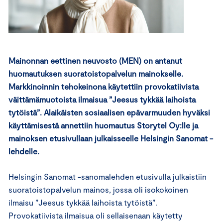
Mainonnan eettinen neuvosto (MEN) on antanut
huomautuksen suoratoistopalvelun mainokselle.
Markkinoinnin tehokeinona käytettiin provokatiivista
väittämämuotoista ilmaisua ”Jeesus tykkää laihoista
tytöistä”. Alaikäisten sosiaalisen epävarmuuden hyväksi
käyttämisestä annettiin huomautus Storytel Oy:lle ja
mainoksen etusivullaan julkaisseelle Helsingin Sanomat -
lehdelle.
Helsingin Sanomat -sanomalehden etusivulla julkaistiin
suoratoistopalvelun mainos, jossa oli isokokoinen
ilmaisu ”Jeesus tykkää laihoista tytöistä”.
Provokatiivista ilmaisua oli sellaisenaan käytetty