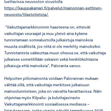
luettavissa neuvoston sivustolla
https://kauppakamari.fi/palvelut/mainonnan-eettinen-
neuvosto/tilastotietoja/.
“Vaikuttajamarkkinoinnin haasteena on, etteivät
vaikuttajan seuraajat ja muu yleisö aina kykene
tunnistamaan somealustoilla julkaistuja mainoksia
muusta sisällöstä, jos niitä ei ole merkitty mainoksiksi.
Tunnistamista vaikeuttaa muun ohessa se, että vaikuttaja
julkaisee sometilillään sekaisin sekä henkilökohtaisia
julkaisuja että mainoksia”, Paloranta sanoo.
Helpoiten piilomainonta voidaan Palorannan mukaan
välttää sillä, että vaikuttaja merkitsee julkaisuun
mainostunnisteen, joka on vaivatta havaittavissa. Näin
ohjeistaa myös Kilpailu- ja kuluttajavirasto
Vaikuttajamarkkinointi sosiaalisessa mediassa –
linjauksessaan, jonka virasto päivitti tammikuussa 2025.