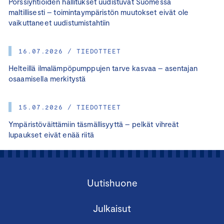
Pörssiyhtiöiden hallitukset uudistuvat Suomessa
maltillisesti – toimintaympäristön muutokset eivät ole
vaikuttaneet uudistumistahtiin
16.07.2026 / TIEDOTTEET
Helteillä ilmalämpöpumppujen tarve kasvaa – asentajan
osaamisella merkitystä
15.07.2026 / TIEDOTTEET
Ympäristöväittämiin täsmällisyyttä – pelkät vihreät
lupaukset eivät enää riitä
Uutishuone
Julkaisut