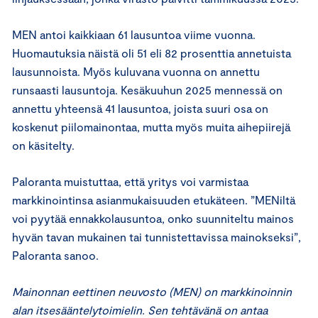
MEN antoi kaikkiaan 61 lausuntoa viime vuonna.
Huomautuksia näistä oli 51 eli 82 prosenttia annetuista
lausunnoista. Myös kuluvana vuonna on annettu
runsaasti lausuntoja. Kesäkuuhun 2025 mennessä on
annettu yhteensä 41 lausuntoa, joista suuri osa on
koskenut piilomainontaa, mutta myös muita aihepiirejä
on käsitelty.
Paloranta muistuttaa, että yritys voi varmistaa
markkinointinsa asianmukaisuuden etukäteen. ”MENiltä
voi pyytää ennakkolausuntoa, onko suunniteltu mainos
hyvän tavan mukainen tai tunnistettavissa mainokseksi”,
Paloranta sanoo.
Mainonnan eettinen neuvosto (MEN) on markkinoinnin
alan itsesääntelytoimielin. Sen tehtävänä on antaa