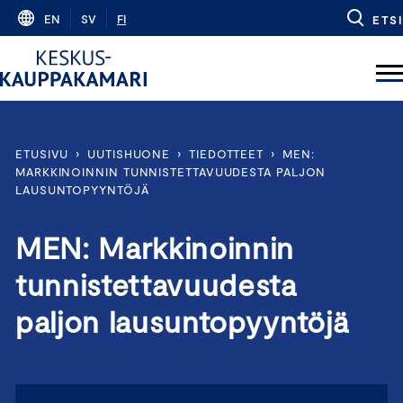
Skip
EN
SV
FI
ETSI
to
content
ETUSIVU
›
UUTISHUONE
›
TIEDOTTEET
›
MEN:
MARKKINOINNIN TUNNISTETTAVUUDESTA PALJON
LAUSUNTOPYYNTÖJÄ
MEN: Markkinoinnin
tunnistettavuudesta
paljon lausuntopyyntöjä