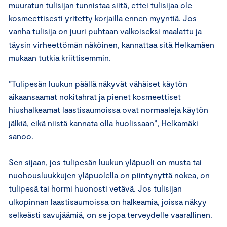
muuratun tulisijan tunnistaa siitä, ettei tulisijaa ole
kosmeettisesti yritetty korjailla ennen myyntiä. Jos
vanha tulisija on juuri puhtaan valkoiseksi maalattu ja
täysin virheettömän näköinen, kannattaa sitä Helkamäen
mukaan tutkia kriittisemmin.
”Tulipesän luukun päällä näkyvät vähäiset käytön
aikaansaamat nokitahrat ja pienet kosmeettiset
hiushalkeamat laastisaumoissa ovat normaaleja käytön
jälkiä, eikä niistä kannata olla huolissaan”, Helkamäki
sanoo.
Sen sijaan, jos tulipesän luukun yläpuoli on musta tai
nuohousluukkujen yläpuolella on piintynyttä nokea, on
tulipesä tai hormi huonosti vetävä. Jos tulisijan
ulkopinnan laastisaumoissa on halkeamia, joissa näkyy
selkeästi savujäämiä, on se jopa terveydelle vaarallinen.