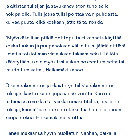
ja altistaa tulisijan ja savukanaviston tuhoisalle
nokipalolle. Tulisijassa tulisi polttaa vain puhdasta,
kuivaa puuta, eikä koskaan jätteitä tai roskia.
”Myöskään liian pitkiä polttopuita ei kannata käyttää,
koska luukun ja puupanoksen väliin tulisi jäädä riittävä
ilmatila toisioilman virtauksen takaamiseksi. Tällöin
säästytään usein myös lasiluukun nokeentumiselta tai
vaurioitumiselta”, Helkamäki sanoo.
Oikein rakennetun ja -käytetyn tiilistä rakennetun
tulisijan käyttöikä on jopa yli 50 vuotta. Kun on
ostamassa mökkiä tai vaikka omakotitaloa, jossa on
tulisija, kannattaa sen kunto tarkistaa huolella ennen
kaupantekoa, Helkamäki muistuttaa.
Hänen mukaansa hyvin huolletun, vanhan, paikalla