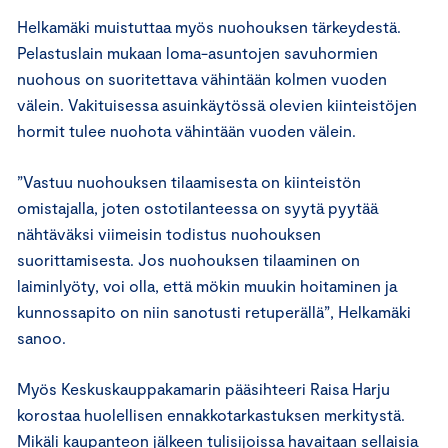
Helkamäki muistuttaa myös nuohouksen tärkeydestä.
Pelastuslain mukaan loma-asuntojen savuhormien
nuohous on suoritettava vähintään kolmen vuoden
välein. Vakituisessa asuinkäytössä olevien kiinteistöjen
hormit tulee nuohota vähintään vuoden välein.
”Vastuu nuohouksen tilaamisesta on kiinteistön
omistajalla, joten ostotilanteessa on syytä pyytää
nähtäväksi viimeisin todistus nuohouksen
suorittamisesta. Jos nuohouksen tilaaminen on
laiminlyöty, voi olla, että mökin muukin hoitaminen ja
kunnossapito on niin sanotusti retuperällä”, Helkamäki
sanoo.
Myös Keskuskauppakamarin pääsihteeri Raisa Harju
korostaa huolellisen ennakkotarkastuksen merkitystä.
Mikäli kaupanteon jälkeen tulisijoissa havaitaan sellaisia