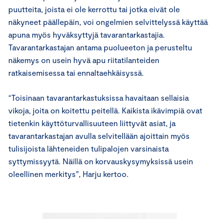
puutteita, joista ei ole kerrottu tai jotka eivät ole
näkyneet päällepäin, voi ongelmien selvittelyssä käyttää
apuna myös hyväksyttyjä tavarantarkastajia.
Tavarantarkastajan antama puolueeton ja perusteltu
näkemys on usein hyvä apu riitatilanteiden
ratkaisemisessa tai ennaltaehkäisyssä.
“Toisinaan tavarantarkastuksissa havaitaan sellaisia
vikoja, joita on koitettu peitellä. Kaikista ikävimpiä ovat
tietenkin käyttöturvallisuuteen liittyvät asiat, ja
tavarantarkastajan avulla selvitellään ajoittain myös
tulisijoista lähteneiden tulipalojen varsinaista
syttymissyytä. Näillä on korvauskysymyksissä usein
oleellinen merkitys”, Harju kertoo.