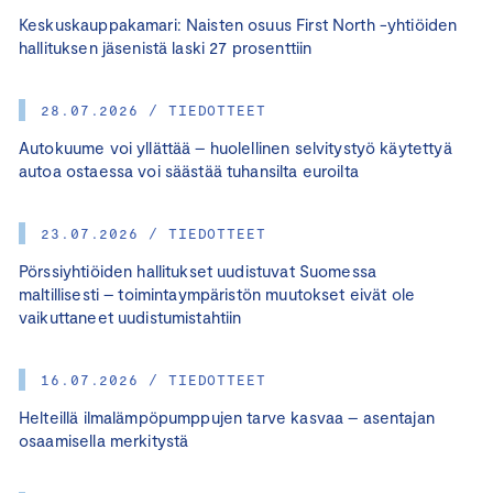
Keskuskauppakamari: Naisten osuus First North -yhtiöiden
hallituksen jäsenistä laski 27 prosenttiin
28.07.2026 / TIEDOTTEET
Autokuume voi yllättää – huolellinen selvitystyö käytettyä
autoa ostaessa voi säästää tuhansilta euroilta
23.07.2026 / TIEDOTTEET
Pörssiyhtiöiden hallitukset uudistuvat Suomessa
maltillisesti – toimintaympäristön muutokset eivät ole
vaikuttaneet uudistumistahtiin
16.07.2026 / TIEDOTTEET
Helteillä ilmalämpöpumppujen tarve kasvaa – asentajan
osaamisella merkitystä