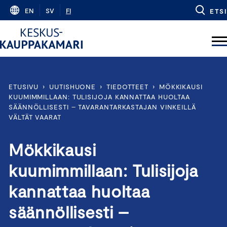
Skip
EN
SV
FI
ETSI
to
content
ETUSIVU
›
UUTISHUONE
›
TIEDOTTEET
›
MÖKKIKAUSI
KUUMIMMILLAAN: TULISIJOJA KANNATTAA HUOLTAA
SÄÄNNÖLLISESTI – TAVARANTARKASTAJAN VINKEILLÄ
VÄLTÄT VAARAT
Mökkikausi
kuumimmillaan: Tulisijoja
kannattaa huoltaa
säännöllisesti –