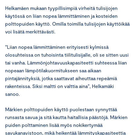
Helkamäen mukaan tyypillisimpiä virheitä tulisijojen
käytössä on liian nopea lämmittäminen ja kosteiden
polttopuiden käyttö. Omilla toimilla tulisijojen käyttöikää
voi lisätä merkittävästi.
”Liian nopea lämmittäminen erityisesti kylmissä
olosuhteissa on tuhoisinta tiilitulisijalle, oli se sitten uusi
tai vanha. Lämmönjohtavuuskapasiteetti suhteessa liian
nopeaan lämpötilakuormitukseen saa aikaan
pintajännityksiä, jotka saattavat aiheuttaa repeämiä
rakenteissa. Siksi maltti on valttia aina”, Helkamäki
sanoo.
Märkien polttopuiden käyttö puolestaan synnyttää
runsasta savua ja sitä kautta haitallisia päästöjä. Märkien
puiden polttaminen lisää myös nokikertymää
savukanavistoon, mikä heikentää lämmityskapasiteettia