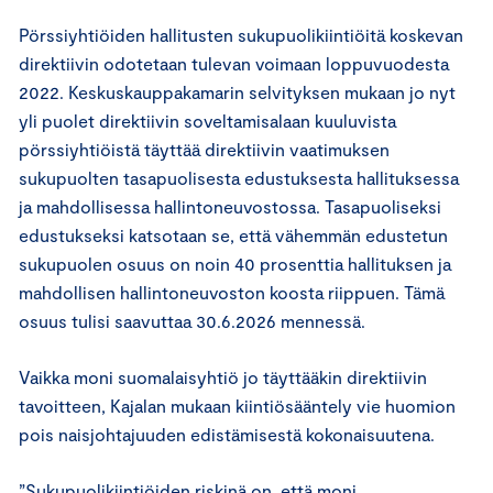
Pörssiyhtiöiden hallitusten sukupuolikiintiöitä koskevan
direktiivin odotetaan tulevan voimaan loppuvuodesta
2022. Keskuskauppakamarin selvityksen mukaan jo nyt
yli puolet direktiivin soveltamisalaan kuuluvista
pörssiyhtiöistä täyttää direktiivin vaatimuksen
sukupuolten tasapuolisesta edustuksesta hallituksessa
ja mahdollisessa hallintoneuvostossa. Tasapuoliseksi
edustukseksi katsotaan se, että vähemmän edustetun
sukupuolen osuus on noin 40 prosenttia hallituksen ja
mahdollisen hallintoneuvoston koosta riippuen. Tämä
osuus tulisi saavuttaa 30.6.2026 mennessä.
Vaikka moni suomalaisyhtiö jo täyttääkin direktiivin
tavoitteen, Kajalan mukaan kiintiösääntely vie huomion
pois naisjohtajuuden edistämisestä kokonaisuutena.
”Sukupuolikiintiöiden riskinä on, että moni