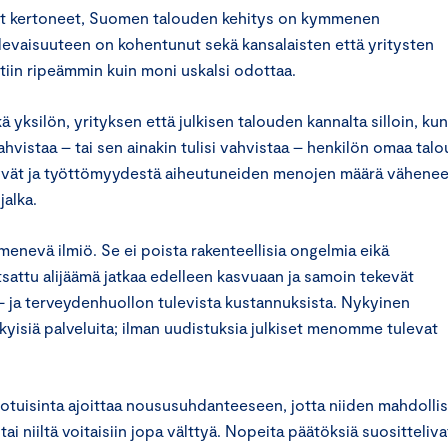
ovat kertoneet, Suomen talouden kehitys on kymmenen
levaisuuteen on kohentunut sekä kansalaisten että yritysten
tiin ripeämmin kuin moni uskalsi odottaa.
ksilön, yrityksen että julkisen talouden kannalta silloin, kun
hvistaa – tai sen ainakin tulisi vahvistaa – henkilön omaa talo
äntyvät ja työttömyydestä aiheutuneiden menojen määrä vähenee
alka.
enevä ilmiö. Se ei poista rakenteellisia ongelmia eikä
attu alijäämä jatkaa edelleen kasvuaan ja samoin tekevät
 ja terveydenhuollon tulevista kustannuksista. Nykyinen
kyisiä palveluita; ilman uudistuksia julkiset menomme tulevat
 suotuisinta ajoittaa noususuhdanteeseen, jotta niiden mahdolli
ai niiltä voitaisiin jopa välttyä. Nopeita päätöksiä suositteliva