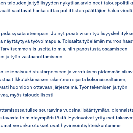
 talouden ja työllisyyden nykytilaa arvioineet talouspolitiik
vaalit saattavat hankaloittaa poliittisten päättäjien halua viedä 
i pidä sysätä eteenpäin. Jo nyt positiivisen työllisyyskehityks
illa näyttäytyvä työvoimapula. Toisaalta työelämän murros haas
. Tarvitsemme siis useita toimia, niin panostusta osaamiseen,
een ja työn vastaanottamiseen.
rvan kokonaisuudistustarpeeseen ja verotuksen pidemmän aikav
staa tilkkutäkkimäisen rakenteen sijasta kokonaisvaltainen,
vasti huomioon ottavaan järjestelmä. Työntekemisen ja työn
evaa, myös taloudellisesti.
vattamisessa tullee seuraavina vuosina lisääntymään, olennaist
stavasta toimintaympäristöstä. Hyvinvoivat yritykset takaava
ttomat veronkorotukset ovat hyvinvointiyhteiskuntamme