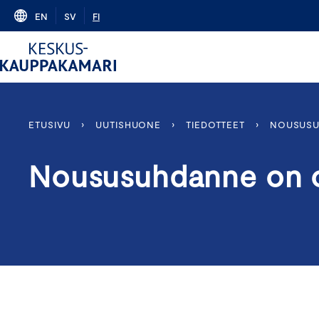
Skip
EN
SV
FI
to
content
ETUSIVU
›
UUTISHUONE
›
TIEDOTTEET
›
NOUSUSU
Noususuhdanne on o