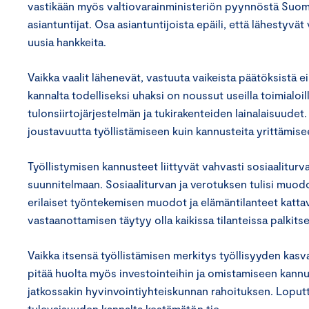
vastikään myös valtiovarainministeriön pyynnöstä Suomen
asiantuntijat. Osa asiantuntijoista epäili, että lähestyvät 
uusia hankkeita.
Vaikka vaalit lähenevät, vastuuta vaikeista päätöksistä e
kannalta todelliseksi uhaksi on noussut useilla toimialo
tulonsiirtojärjestelmän ja tukirakenteiden lainalaisuudet
joustavuutta työllistämiseen kuin kannusteita yrittämis
Työllistymisen kannusteet liittyvät vahvasti sosiaalitu
suunnitelmaan. Sosiaaliturvan ja verotuksen tulisi muodo
erilaiset työntekemisen muodot ja elämäntilanteet katta
vastaanottamisen täytyy olla kaikissa tilanteissa palkits
Vaikka itsensä työllistämisen merkitys työllisyyden kas
pitää huolta myös investointeihin ja omistamiseen kannu
jatkossakin hyvinvointiyhteiskunnan rahoituksen. Lopu
tulevaisuuden kannalta kestämätön tie.