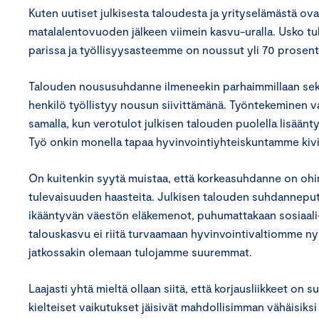
Kuten uutiset julkisesta taloudesta ja yrityselämästä 
matalalentovuoden jälkeen viimein kasvu-uralla. Usko tu
parissa ja työllisyysasteemme on noussut yli 70 prosent
Talouden noususuhdanne ilmeneekin parhaimmillaan sekä y
henkilö työllistyy nousun siivittämänä. Työntekeminen va
samalla, kun verotulot julkisen talouden puolella lisä
Työ onkin monella tapaa hyvinvointiyhteiskuntamme kivij
On kuitenkin syytä muistaa, että korkeasuhdanne on ohim
tulevaisuuden haasteita. Julkisen talouden suhdanneputs
ikääntyvän väestön eläkemenot, puhumattakaan sosiaali-
talouskasvu ei riitä turvaamaan hyvinvointivaltiomme ny
jatkossakin olemaan tulojamme suuremmat.
Laajasti yhtä mieltä ollaan siitä, että korjausliikkeet on
kielteiset vaikutukset jäisivät mahdollisimman vähäisiksi t