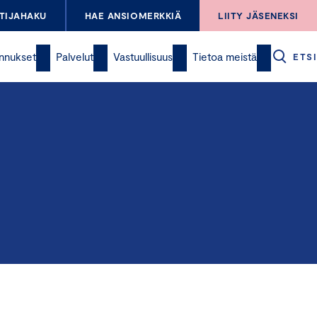
TIJAHAKU
HAE ANSIOMERKKIÄ
LIITY JÄSENEKSI
nnukset
Palvelut
Vastuullisuus
Tietoa meistä
ETSI