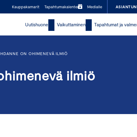
Kauppakamarit
Tapahtumakalenteri
Medialle
ASIANTUN
Uutishuone
Vaikuttaminen
Tapahtumat ja valme
HDANNE ON OHIMENEVÄ ILMIÖ
himenevä ilmiö