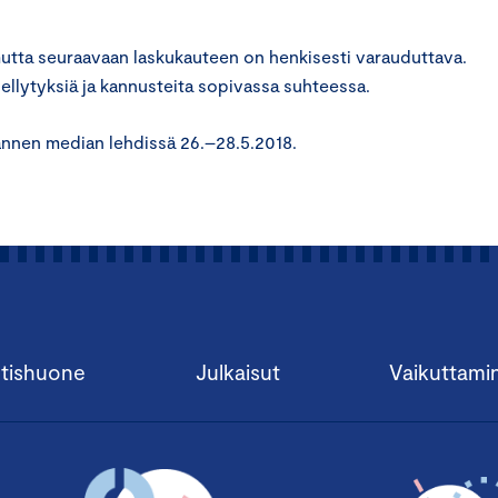
 mutta seuraavaan laskukauteen on henkisesti varauduttava.
llytyksiä ja kannusteita sopivassa suhteessa.
 Lännen median lehdissä 26.–28.5.2018.
tishuone
Julkaisut
Vaikuttami