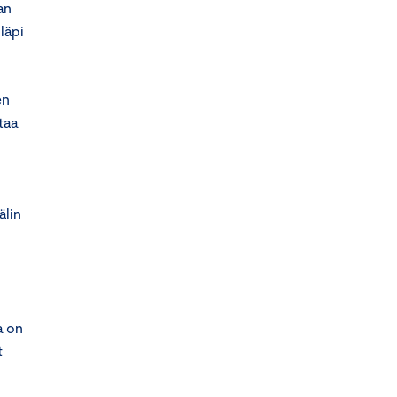
an
läpi
en
taa
älin
a on
t