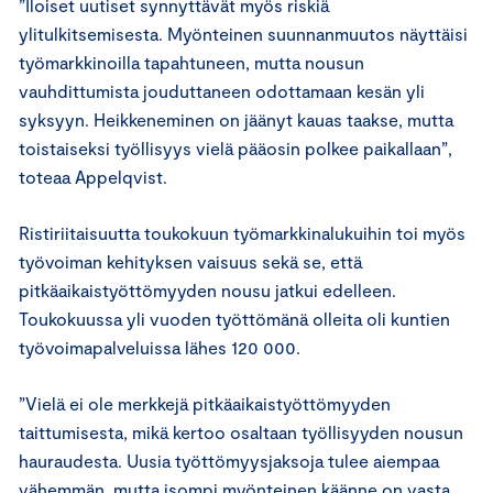
”Iloiset uutiset synnyttävät myös riskiä
ylitulkitsemisesta. Myönteinen suunnanmuutos näyttäisi
työmarkkinoilla tapahtuneen, mutta nousun
vauhdittumista jouduttaneen odottamaan kesän yli
syksyyn. Heikkeneminen on jäänyt kauas taakse, mutta
toistaiseksi työllisyys vielä pääosin polkee paikallaan”,
toteaa Appelqvist.
Ristiriitaisuutta toukokuun työmarkkinalukuihin toi myös
työvoiman kehityksen vaisuus sekä se, että
pitkäaikaistyöttömyyden nousu jatkui edelleen.
Toukokuussa yli vuoden työttömänä olleita oli kuntien
työvoimapalveluissa lähes 120 000.
”Vielä ei ole merkkejä pitkäaikaistyöttömyyden
taittumisesta, mikä kertoo osaltaan työllisyyden nousun
hauraudesta. Uusia työttömyysjaksoja tulee aiempaa
vähemmän, mutta isompi myönteinen käänne on vasta