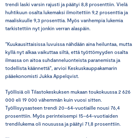
trendi laski varsin rajusti ja päätyi 8,8 prosenttiin. Vielä
huhtikuun osalta lukemaksi ilmoitettiin 9,2 prosenttia ja
maaliskuulle 9,3 prosenttia. Myös vanhempia lukemia
tarkistettiin nyt jonkin verran alaspäin.
”Kuukausittaisissa luvuissa nähdään aina heiluntaa, mutta
kyllä nyt alkaa vaikuttaa siltä, että työttömyyden osalta
ilmassa on aitoa suhdanneluonteista paranemista ja
todellista käännettä”, arvioi Keskuskauppakamarin
pääekonomisti Jukka Appelqvist.
Työllisiä oli Tilastokeskuksen mukaan toukokuussa 2 626
000 eli 19 000 vähemmän kuin vuosi sitten.
Työllisyysasteen trendi 20–64-vuotiaille nousi 76,4
prosenttiin. Myös perinteisempi 15–64-vuotiaiden
trendilukema oli nousussa ja päätyi 71,8 prosenttiin.