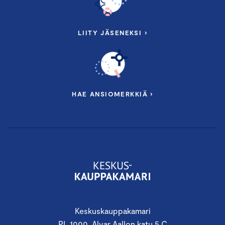
LIITY JÄSENEKSI ›
HAE ANSIOMERKKIÄ ›
Keskuskauppakamari
PL 1000, Alvar Aallon katu 5 C