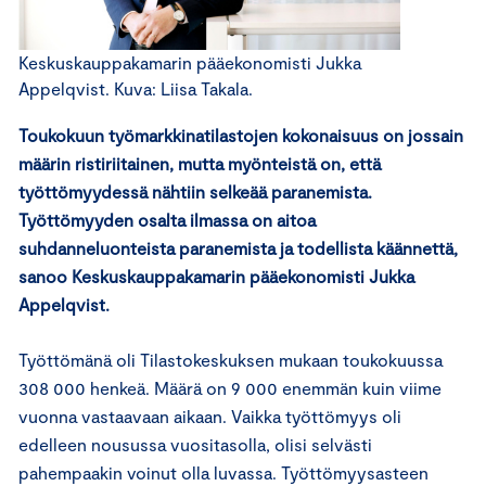
Keskuskauppakamarin pääekonomisti Jukka
Appelqvist. Kuva: Liisa Takala.
Toukokuun työmarkkinatilastojen kokonaisuus on jossain
määrin ristiriitainen, mutta myönteistä on, että
työttömyydessä nähtiin selkeää paranemista.
Työttömyyden osalta ilmassa on aitoa
suhdanneluonteista paranemista ja todellista käännettä,
sanoo Keskuskauppakamarin pääekonomisti Jukka
Appelqvist.
Työttömänä oli Tilastokeskuksen mukaan toukokuussa
308 000 henkeä. Määrä on 9 000 enemmän kuin viime
vuonna vastaavaan aikaan. Vaikka työttömyys oli
edelleen nousussa vuositasolla, olisi selvästi
pahempaakin voinut olla luvassa. Työttömyysasteen