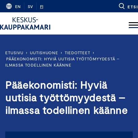
Skip
EN
SV
FI
ETSI
to
content
ETUSIVU
›
UUTISHUONE
›
TIEDOTTEET
›
PÄÄEKONOMISTI: HYVIÄ UUTISIA TYÖTTÖMYYDESTÄ –
ILMASSA TODELLINEN KÄÄNNE
Pääekonomisti: Hyviä
uutisia työttömyydestä –
ilmassa todellinen käänne