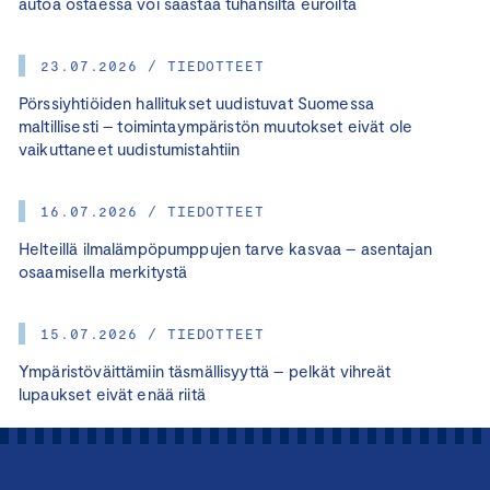
autoa ostaessa voi säästää tuhansilta euroilta
23.07.2026 / TIEDOTTEET
Pörssiyhtiöiden hallitukset uudistuvat Suomessa
maltillisesti – toimintaympäristön muutokset eivät ole
vaikuttaneet uudistumistahtiin
16.07.2026 / TIEDOTTEET
Helteillä ilmalämpöpumppujen tarve kasvaa – asentajan
osaamisella merkitystä
15.07.2026 / TIEDOTTEET
Ympäristöväittämiin täsmällisyyttä – pelkät vihreät
lupaukset eivät enää riitä