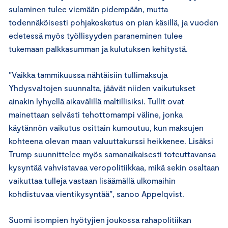
sulaminen tulee viemään pidempään, mutta
todennäköisesti pohjakosketus on pian käsillä, ja vuoden
edetessä myös työllisyyden paraneminen tulee
tukemaan palkkasumman ja kulutuksen kehitystä.
”Vaikka tammikuussa nähtäisiin tullimaksuja
Yhdysvaltojen suunnalta, jäävät niiden vaikutukset
ainakin lyhyellä aikavälillä maltillisiksi. Tullit ovat
mainettaan selvästi tehottomampi väline, jonka
käytännön vaikutus osittain kumoutuu, kun maksujen
kohteena olevan maan valuuttakurssi heikkenee. Lisäksi
Trump suunnittelee myös samanaikaisesti toteuttavansa
kysyntää vahvistavaa veropolitiikkaa, mikä sekin osaltaan
vaikuttaa tulleja vastaan lisäämällä ulkomaihin
kohdistuvaa vientikysyntää”, sanoo Appelqvist.
Suomi isompien hyötyjien joukossa rahapolitiikan