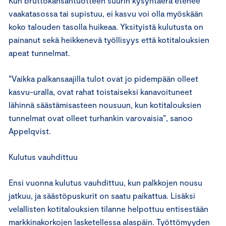
Kun bruttokansantuotteen suurin kysyntäerä etenee
vaakatasossa tai supistuu, ei kasvu voi olla myöskään
koko talouden tasolla huikeaa. Yksityistä kulutusta on
painanut sekä heikkenevä työllisyys että kotitalouksien
apeat tunnelmat.
”Vaikka palkansaajilla tulot ovat jo pidempään olleet
kasvu-uralla, ovat rahat toistaiseksi kanavoituneet
lähinnä säästämisasteen nousuun, kun kotitalouksien
tunnelmat ovat olleet turhankin varovaisia”, sanoo
Appelqvist.
Kulutus vauhdittuu
Ensi vuonna kulutus vauhdittuu, kun palkkojen nousu
jatkuu, ja säästöpuskurit on saatu paikattua. Lisäksi
velallisten kotitalouksien tilanne helpottuu entisestään
markkinakorkojen lasketellessa alaspäin. Työttömyyden