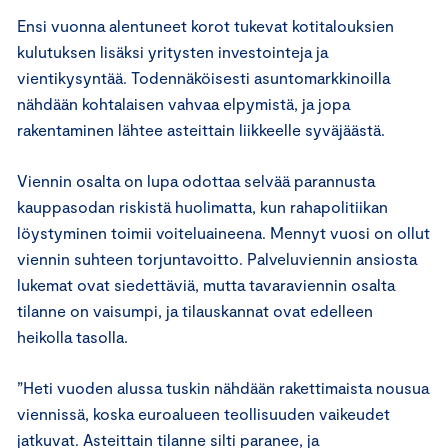
Ensi vuonna alentuneet korot tukevat kotitalouksien
kulutuksen lisäksi yritysten investointeja ja
vientikysyntää. Todennäköisesti asuntomarkkinoilla
nähdään kohtalaisen vahvaa elpymistä, ja jopa
rakentaminen lähtee asteittain liikkeelle syväjäästä.
Viennin osalta on lupa odottaa selvää parannusta
kauppasodan riskistä huolimatta, kun rahapolitiikan
löystyminen toimii voiteluaineena. Mennyt vuosi on ollut
viennin suhteen torjuntavoitto. Palveluviennin ansiosta
lukemat ovat siedettäviä, mutta tavaraviennin osalta
tilanne on vaisumpi, ja tilauskannat ovat edelleen
heikolla tasolla.
”Heti vuoden alussa tuskin nähdään rakettimaista nousua
viennissä, koska euroalueen teollisuuden vaikeudet
jatkuvat. Asteittain tilanne silti paranee, ja