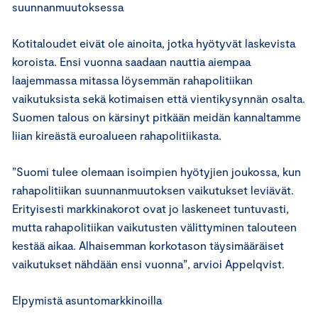
suunnanmuutoksessa
Kotitaloudet eivät ole ainoita, jotka hyötyvät laskevista
koroista. Ensi vuonna saadaan nauttia aiempaa
laajemmassa mitassa löysemmän rahapolitiikan
vaikutuksista sekä kotimaisen että vientikysynnän osalta.
Suomen talous on kärsinyt pitkään meidän kannaltamme
liian kireästä euroalueen rahapolitiikasta.
”Suomi tulee olemaan isoimpien hyötyjien joukossa, kun
rahapolitiikan suunnanmuutoksen vaikutukset leviävät.
Erityisesti markkinakorot ovat jo laskeneet tuntuvasti,
mutta rahapolitiikan vaikutusten välittyminen talouteen
kestää aikaa. Alhaisemman korkotason täysimääräiset
vaikutukset nähdään ensi vuonna”, arvioi Appelqvist.
Elpymistä asuntomarkkinoilla