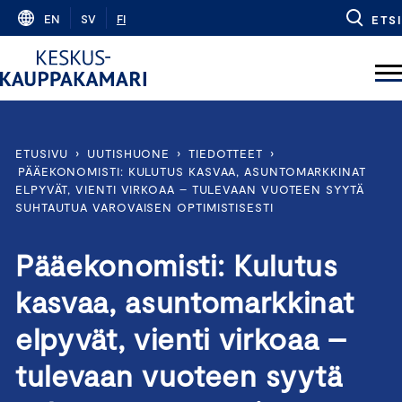
Skip
EN
SV
FI
ETSI
to
content
ETUSIVU
›
UUTISHUONE
›
TIEDOTTEET
›
PÄÄEKONOMISTI: KULUTUS KASVAA, ASUNTOMARKKINAT
ELPYVÄT, VIENTI VIRKOAA – TULEVAAN VUOTEEN SYYTÄ
SUHTAUTUA VAROVAISEN OPTIMISTISESTI
Pääekonomisti: Kulutus
kasvaa, asuntomarkkinat
elpyvät, vienti virkoaa –
tulevaan vuoteen syytä