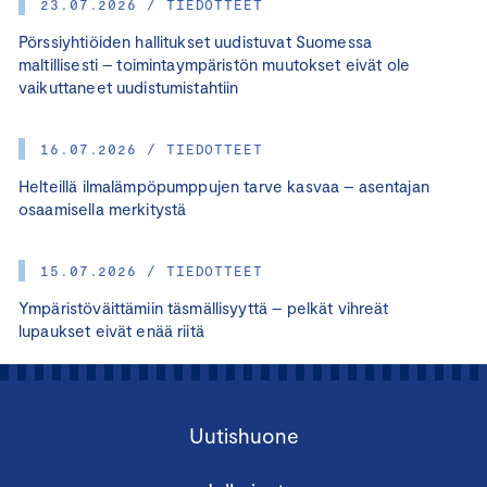
23.07.2026 / TIEDOTTEET
Pörssiyhtiöiden hallitukset uudistuvat Suomessa
maltillisesti – toimintaympäristön muutokset eivät ole
vaikuttaneet uudistumistahtiin
16.07.2026 / TIEDOTTEET
Helteillä ilmalämpöpumppujen tarve kasvaa – asentajan
osaamisella merkitystä
15.07.2026 / TIEDOTTEET
Ympäristöväittämiin täsmällisyyttä – pelkät vihreät
lupaukset eivät enää riitä
Uutishuone