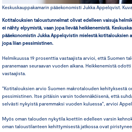
Keskuskauppakamarin pääekonomisti Jukka Appelqvist. Kuva: 
Kotitalouksien taloustunnelmat olivat edelleen vaisuja helm
ei nähty elpymistä, vaan jopa lievää heikkenemistä. Keskus
pääekonomistin Jukka Appelqvistin mielestä kotitalouksien 
jopa liian pessimistinen.
Helmikuussa 19 prosenttia vastaajista arvioi, että Suomen tal
paranemaan seuraavan vuoden aikana. Heikkenemistä odotti 
vastaajista.
”Kotitalouksien arvio Suomen makrotalouden kehityksestä on
pessimistinen. Itse pitäisin varsin todennäköisenä, että suh
selvästi nykyistä paremmaksi vuoden kuluessa”, arvioi Appel
Myös oman talouden nykytila koettiin edelleen varsin kehnok
oman taloustilanteen kehittymisestä jatkossa ovat piristyne