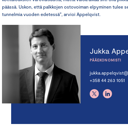
päässä. Uskon, että palkkojen ostovoiman elpyminen tulee se
tunnelmia vuoden edetessä”, arvioi Appelqvist.
Jukka Appe
PÄÄEKONOMISTI
jukka.appelqvist@
+358 44 263 1051