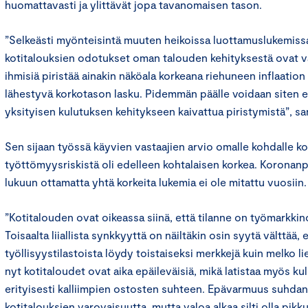
huomattavasti ja ylittävät jopa tavanomaisen tason.
”Selkeästi myönteisintä muuten heikoissa luottamuslukemissa
kotitalouksien odotukset oman talouden kehityksestä ovat v
ihmisiä piristää ainakin näköala korkeana riehuneen inflaation
lähestyvä korkotason lasku. Pidemmän päälle voidaan siten
yksityisen kulutuksen kehitykseen kaivattua piristymistä”, 
Sen sijaan työssä käyvien vastaajien arvio omalle kohdalle k
työttömyysriskistä oli edelleen kohtalaisen korkea. Koronan
lukuun ottamatta yhtä korkeita lukemia ei ole mitattu vuosiin.
”Kotitalouden ovat oikeassa siinä, että tilanne on työmarkkino
Toisaalta liiallista synkkyyttä on näiltäkin osin syytä välttää, ei
työllisyystilastoista löydy toistaiseksi merkkejä kuin melko l
nyt kotitaloudet ovat aika epäileväisiä, mikä latistaa myös k
erityisesti kalliimpien ostosten suhteen. Epävarmuus suhdan
kotitalouksien varovaisuutta, mutta valoa alkaa silti olla pikk