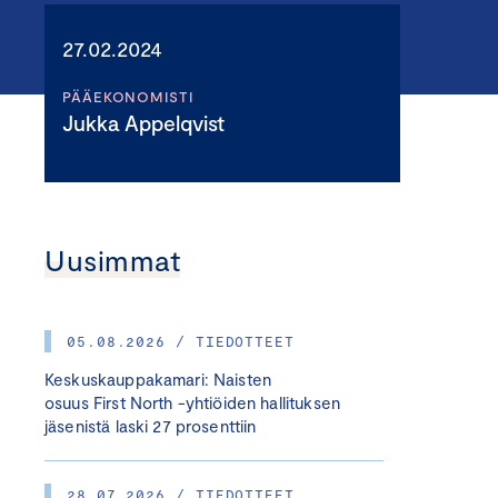
27.02.2024
PÄÄEKONOMISTI
Jukka Appelqvist
Uusimmat
05.08.2026 / TIEDOTTEET
Keskuskauppakamari: Naisten
osuus First North -yhtiöiden hallituksen
jäsenistä laski 27 prosenttiin
28.07.2026 / TIEDOTTEET