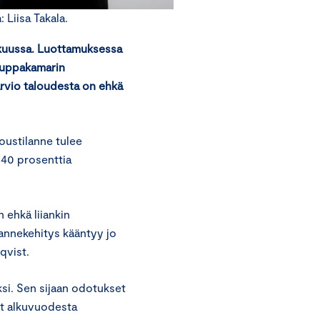
Liisa Takala.
ikuussa. Luottamuksessa
kauppakamarin
arvio taloudesta on ehkä
oustilanne tulee
40 prosenttia
 ehkä liiankin
dannekehitys kääntyy jo
qvist.
si. Sen sijaan odotukset
et alkuvuodesta