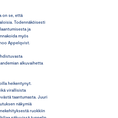
 on se, että
aloisia. Todennäköisesti
 laantumisesta ja
 ennakoida myös
sanoo Appelqvist.
ohdistuvasta
pandemian alkuvaihetta
illa heikentynyt.
kä virallisista
ievästä taantumasta. Juuri
ulutuksen näkymiä
nekehityksestä ruokkiin
uhiljaa näkyvissä tunnelin