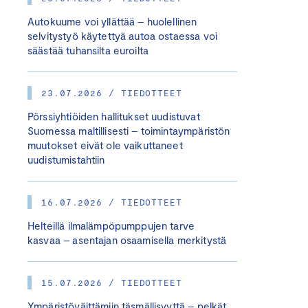
Autokuume voi yllättää – huolellinen
selvitystyö käytettyä autoa ostaessa voi
säästää tuhansilta euroilta
23.07.2026 / TIEDOTTEET
Pörssiyhtiöiden hallitukset uudistuvat
Suomessa maltillisesti – toimintaympäristön
muutokset eivät ole vaikuttaneet
uudistumistahtiin
16.07.2026 / TIEDOTTEET
Helteillä ilmalämpöpumppujen tarve
kasvaa – asentajan osaamisella merkitystä
15.07.2026 / TIEDOTTEET
Ympäristöväittämiin täsmällisyyttä – pelkät