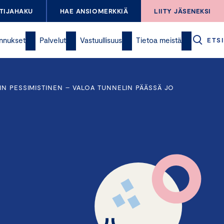
TIJAHAKU
HAE ANSIOMERKKIÄ
LIITY JÄSENEKSI
nnukset
Palvelut
Vastuullisuus
Tietoa meistä
ETSI
IN PESSIMISTINEN – VALOA TUNNELIN PÄÄSSÄ JO