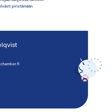
lvästi piristämään
lqvist
chamber.fi