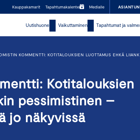
Kauppakamarit
Tapahtumakalenteri
Medialle
ASIANTUN
Uutishuone
Vaikuttaminen
Tapahtumat ja valme
MISTIN KOMMENTTI: KOTITALOUKSIEN LUOTTAMUS EHKÄ LIIANK
entti: Kotitalouksien
kin pessimistinen –
ä jo näkyvissä