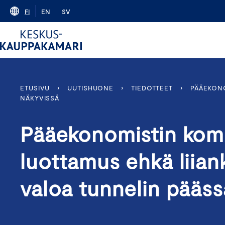
Skip
FI
EN
SV
to
content
ETUSIVU
›
UUTISHUONE
›
TIEDOTTEET
›
PÄÄEKONO
NÄKYVISSÄ
Pääekonomistin komm
luottamus ehkä liian
valoa tunnelin pääss