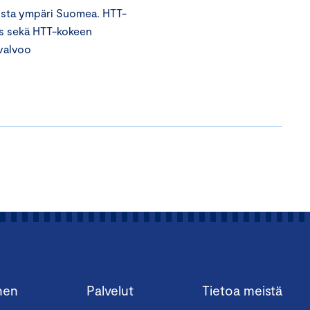
tusta ympäri Suomea. HTT-
us sekä HTT-kokeen
 valvoo
nen
Palvelut
Tietoa meistä