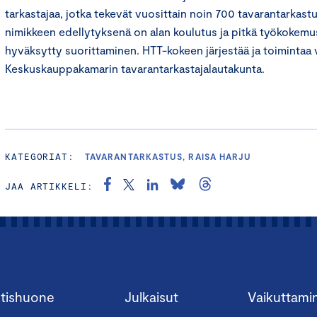
tarkastajaa, jotka tekevät vuosittain noin 700 tavarantarkas
nimikkeen edellytyksenä on alan koulutus ja pitkä työkokem
hyväksytty suorittaminen. HTT-kokeen järjestää ja toimintaa
Keskuskauppakamarin tavarantarkastajalautakunta.
KATEGORIAT:
TAVARANTARKASTUS, RAISA HARJU
JAA ARTIKKELI:
tishuone
Julkaisut
Vaikuttami