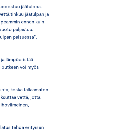
uodostuu jäätulppa.
että tihkuu jäätulpan ja
 nopeammin ennen kuin
ivuoto paljastuu.
tulpan paisuessa”,
n ja lämpöeristää
un putkeen voi myös
lunta, koska tallaamaton
ksuttaa vettä, jotta
vihoviimeinen,
ulatus tehdä erityisen