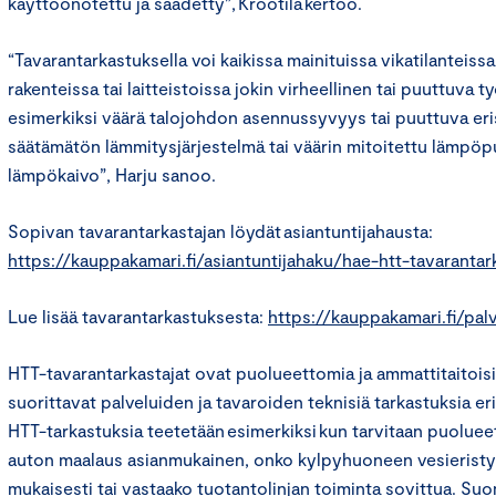
käyttöönotettu ja säädetty”, Krootila kertoo.
“Tavarantarkastuksella voi kaikissa mainituissa vikatilanteissa
rakenteissa tai laitteistoissa jokin virheellinen tai puuttuva t
esimerkiksi väärä talojohdon asennussyvyys tai puuttuva eris
säätämätön lämmitysjärjestelmä tai väärin mitoitettu lämpöp
lämpökaivo”, Harju sanoo.
Sopivan tavarantarkastajan löydät asiantuntijahausta:
https://kauppakamari.fi/asiantuntijahaku/hae-htt-tavarantark
Lue lisää tavarantarkastuksesta:
https://kauppakamari.fi/pal
HTT-tavarantarkastajat ovat puolueettomia ja ammattitaitoisia
suorittavat palveluiden ja tavaroiden teknisiä tarkastuksia er
HTT-tarkastuksia teetetään esimerkiksi kun tarvitaan puolueet
auton maalaus asianmukainen, onko kylpyhuoneen vesieristy
mukaisesti tai vastaako tuotantolinjan toiminta sovittua. Su