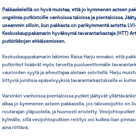
Pakkaskeleillä on hyvä muistaa, että jo kymmenen asteen pak
ongelmia putkistoille vanhoissa taloissa ja pientaloissa. Jäät
useammin silloin, kun pakkasta on parikymmentä astetta. LVI-
Keskuskauppakamarin hyväksymä tavarantarkastaja (HTT) Arto
putkirikkojen ehkäisemiseen.
Keskuskauppakamarin lakimies Raisa Harju ennakoi, että pakk
putkirikot lisäävät myös tarvetta puolueettomalle tavarantar
vaurioiden syytä ja aiheuttajaa aletaan selvitellä. Harju muist
liittyviä juridisia epäselvyyksiä tavarantarkastuksella ei kuit
Varsinkin vanhoissa pientaloissa putket jäätyvät yllättävänki
alkaa jo kymmenen asteen pakkasella, jos talovesijohto on lii
routarajan yläpuolella, ja huonosti eristetty. Vesijohtoputket 
kylmälle, sillä vesijohtoputkien reititys voi kulkea liian pinna
aina riittävä.