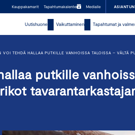
Kauppakamarit
Tapahtumakalenteri
Medialle
ASIANTUN
Uutishuone
Vaikuttaminen
Tapahtumat ja valme
 VOI TEHDÄ HALLAA PUTKILLE VANHOISSA TALOISSA – VÄLTÄ P
allaa putkille vanhois
irikot tavarantarkastaja