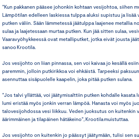
”Kun pakkanen pääsee johonkin kohtaan vesijohtoa, siihen m
Lämpötilan edelleen laskiessa tulppa aluksi supistuu ja lisää v
putken väliin. Sään lämmetessä jäätulppa laajenee metallia
sulaa ja laajetessaan murtaa putken. Kun jää sitten sulaa, ves
Vaaravyöhykkeessä ovat metalliputket, jotka eivät jousta jää
sanoo Krootila.
Jos vesijohto on liian pinnassa, sen voi kaivaa jo kesällä esii
paremmin, jolloin putkirikkoa voi ehkäistä. Tarpeeksi paksu
asennuttaa sisäpuolelle kaapelin, joka pitää putken sulana.
”Jos talvi yllättää, voi jäätymisalttiin putken kohdalle kasata 
lumi eristää myös jonkin verran lämpöä. Hanasta voi myös juo
talovesijohdossa vesi liikkuu. Veden juoksutus on kuitenkin 
äärimmäinen ja tilapäinen hätäkeino”, Krootila muistuttaa.
Jos vesijohto on kuitenkin jo päässyt jäätymään, tulisi sen s