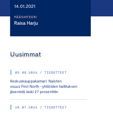
14.01.2021
PÄÄSIHTEERI
Raisa Harju
Uusimmat
05.08.2026 / TIEDOTTEET
Keskuskauppakamari: Naisten
osuus First North -yhtiöiden hallituksen
jäsenistä laski 27 prosenttiin
28.07.2026 / TIEDOTTEET