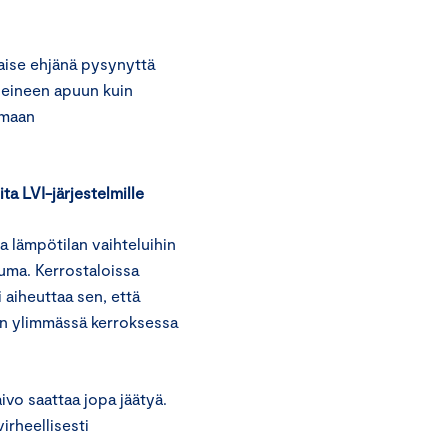
kaise ehjänä pysynyttä
oneineen apuun kuin
 maan
ta LVI-järjestelmille
 lämpötilan vaihteluihin
 kuuma. Kerrostaloissa
 aiheuttaa sen, että
an ylimmässä kerroksessa
ivo saattaa jopa jäätyä.
irheellisesti