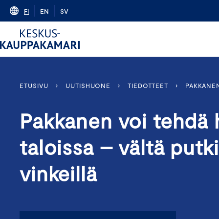
Skip
FI
EN
SV
to
content
ETUSIVU
›
UUTISHUONE
›
TIEDOTTEET
›
PAKKANEN
Pakkanen voi tehdä h
taloissa – vältä putk
vinkeillä