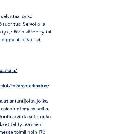
 selvittää, onko
yösuoritus. Se voi olla
tys, väärin säädetty tai
umppulaitteisto tai
astajia/
velut/tavarantarkastus/
 asiantuntijoita, jotka
i asiantuntemusalueilla.
onta arviota siitä, onko
kset tehty normien
omessa toimii noin 170