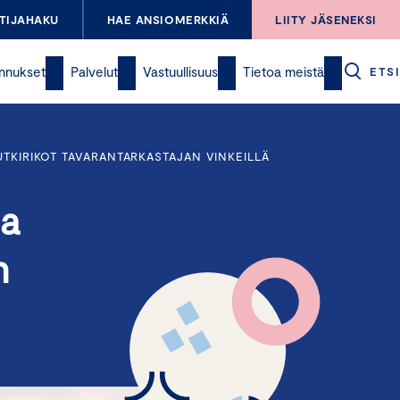
TIJAHAKU
HAE ANSIOMERKKIÄ
LIITY JÄSENEKSI
nnukset
Palvelut
Vastuullisuus
Tietoa meistä
ETSI
UTKIRIKOT TAVARANTARKASTAJAN VINKEILLÄ
sa
n