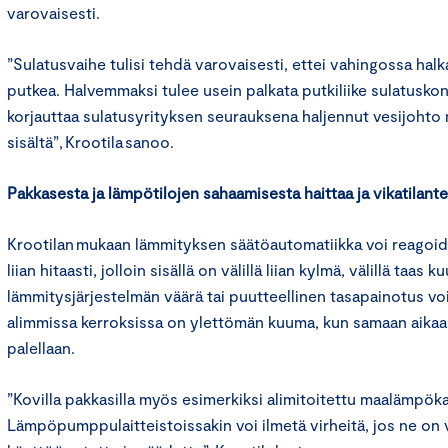
varovaisesti.
”Sulatusvaihe tulisi tehdä varovaisesti, ettei vahingossa hal
putkea. Halvemmaksi tulee usein palkata putkiliike sulatusk
korjauttaa sulatusyrityksen seurauksena haljennut vesijohto
sisältä”, Krootila sanoo.
Pakkasesta ja lämpötilojen sahaamisesta haittaa ja vikatilantei
Krootilan mukaan lämmityksen säätöautomatiikka voi reagoida
liian hitaasti, jolloin sisällä on välillä liian kylmä, välillä taas
lämmitysjärjestelmän väärä tai puutteellinen tasapainotus voi
alimmissa kerroksissa on ylettömän kuuma, kun samaan aika
palellaan.
”Kovilla pakkasilla myös esimerkiksi alimitoitettu maalämpöka
Lämpöpumppulaitteistoissakin voi ilmetä virheitä, jos ne on v