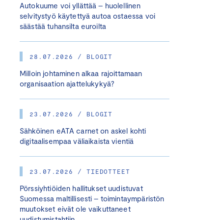
Autokuume voi yllättää – huolellinen
selvitystyö käytettyä autoa ostaessa voi
säästää tuhansilta euroilta
28.07.2026 / BLOGIT
Milloin johtaminen alkaa rajoittamaan
organisaation ajattelukykyä?
23.07.2026 / BLOGIT
Sähköinen eATA carnet on askel kohti
digitaalisempaa väliaikaista vientiä
23.07.2026 / TIEDOTTEET
Pörssiyhtiöiden hallitukset uudistuvat
Suomessa maltillisesti – toimintaympäristön
muutokset eivät ole vaikuttaneet
uudistumistahtiin