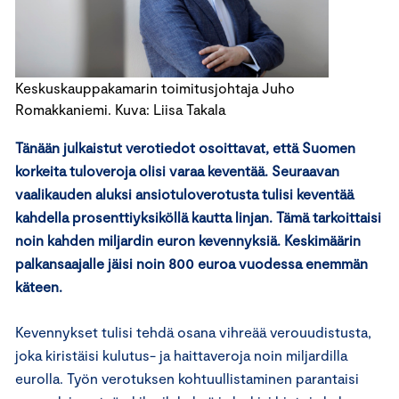
Keskuskauppakamarin toimitusjohtaja Juho
Romakkaniemi. Kuva: Liisa Takala
Tänään julkaistut verotiedot osoittavat, että Suomen
korkeita tuloveroja olisi varaa keventää. Seuraavan
vaalikauden aluksi ansiotuloverotusta tulisi keventää
kahdella prosenttiyksiköllä kautta linjan. Tämä tarkoittaisi
noin kahden miljardin euron kevennyksiä. Keskimäärin
palkansaajalle jäisi noin 800 euroa vuodessa enemmän
käteen.
Kevennykset tulisi tehdä osana vihreää verouudistusta,
joka kiristäisi kulutus- ja haittaveroja noin miljardilla
eurolla. Työn verotuksen kohtuullistaminen parantaisi