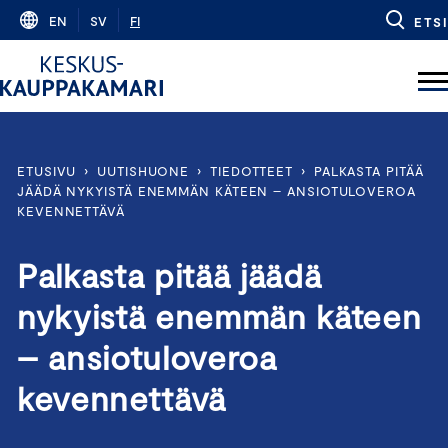
Skip
EN
SV
FI
ETSI
to
content
ETUSIVU
›
UUTISHUONE
›
TIEDOTTEET
›
PALKASTA PITÄÄ
JÄÄDÄ NYKYISTÄ ENEMMÄN KÄTEEN – ANSIOTULOVEROA
KEVENNETTÄVÄ
Palkasta pitää jäädä
nykyistä enemmän käteen
– ansiotuloveroa
kevennettävä