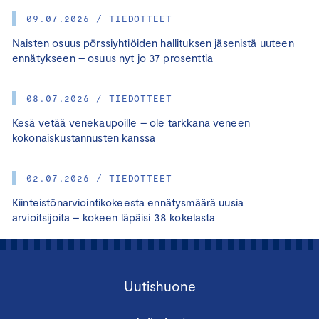
09.07.2026 / TIEDOTTEET
Naisten osuus pörssiyhtiöiden hallituksen jäsenistä uuteen
ennätykseen – osuus nyt jo 37 prosenttia
08.07.2026 / TIEDOTTEET
Kesä vetää venekaupoille – ole tarkkana veneen
kokonaiskustannusten kanssa
02.07.2026 / TIEDOTTEET
Kiinteistönarviointikokeesta ennätysmäärä uusia
arvioitsijoita – kokeen läpäisi 38 kokelasta
Uutishuone