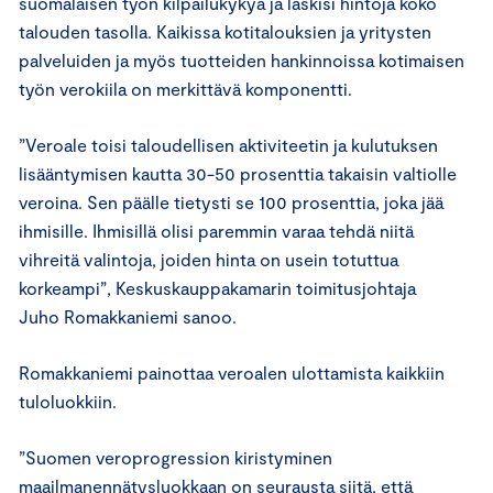
suomalaisen työn kilpailukykyä ja laskisi hintoja koko
talouden tasolla. Kaikissa kotitalouksien ja yritysten
palveluiden ja myös tuotteiden hankinnoissa kotimaisen
työn verokiila on merkittävä komponentti.
”Veroale toisi taloudellisen aktiviteetin ja kulutuksen
lisääntymisen kautta 30-50 prosenttia takaisin valtiolle
veroina. Sen päälle tietysti se 100 prosenttia, joka jää
ihmisille. Ihmisillä olisi paremmin varaa tehdä niitä
vihreitä valintoja, joiden hinta on usein totuttua
korkeampi”, Keskuskauppakamarin toimitusjohtaja
Juho Romakkaniemi sanoo.
Romakkaniemi painottaa veroalen ulottamista kaikkiin
tuloluokkiin.
”Suomen veroprogression kiristyminen
maailmanennätysluokkaan on seurausta siitä, että