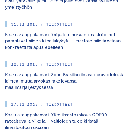
avaa yrityksille ja muille toimijoille ovet kansainväliseen
yhteistyöhön
31.12.2025 / TIEDOTTEET
Keskuskauppakamari: Yritysten mukaan ilmastotoimet
parantavat niiden kilpailukykyä – ilmastotoimiin tarvitaan
konkreettista apua edelleen
22.11.2025 / TIEDOTTEET
Keskuskauppakamari: Sopu Brasilian ilmastoneuvotteluista
laimea, mutta arvokas rakoilevassa
maailmanjärjestyksessä
17.11.2025 / TIEDOTTEET
Keskuskauppakamari: YK:n ilmastokokous COP30
ratkaisevalla viikolla – valtioiden tulee kiristää
ilmastositoumuksiaan