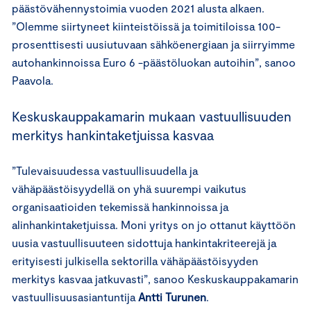
päästövähennystoimia vuoden 2021 alusta alkaen.
”Olemme siirtyneet kiinteistöissä ja toimitiloissa 100-
prosenttisesti uusiutuvaan sähköenergiaan ja siirryimme
autohankinnoissa Euro 6 -päästöluokan autoihin”, sanoo
Paavola.
Keskuskauppakamarin mukaan vastuullisuuden
merkitys hankintaketjuissa kasvaa
”Tulevaisuudessa vastuullisuudella ja
vähäpäästöisyydellä on yhä suurempi vaikutus
organisaatioiden tekemissä hankinnoissa ja
alinhankintaketjuissa. Moni yritys on jo ottanut käyttöön
uusia vastuullisuuteen sidottuja hankintakriteerejä ja
erityisesti julkisella sektorilla vähäpäästöisyyden
merkitys kasvaa jatkuvasti”, sanoo Keskuskauppakamarin
vastuullisuusasiantuntija
Antti Turunen
.