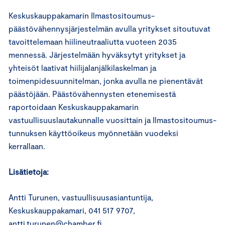
Keskuskauppakamarin Ilmastositoumus-
päästövähennysjärjestelmän avulla yritykset sitoutuvat
tavoittelemaan hiilineutraaliutta vuoteen 2035
mennessä. Järjestelmään hyväksytyt yritykset ja
yhteisöt laativat hiilijalanjälkilaskelman ja
toimenpidesuunnitelman, jonka avulla ne pienentävät
päästöjään. Päästövähennysten etenemisestä
raportoidaan Keskuskauppakamarin
vastuullisuuslautakunnalle vuosittain ja Ilmastositoumus-
tunnuksen käyttöoikeus myönnetään vuodeksi
kerrallaan.
Lisätietoja:
Antti Turunen, vastuullisuusasiantuntija,
Keskuskauppakamari, 041 517 9707,
antti.turunen@chamber.fi