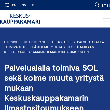
Skip
EN
SV
FI
ETSI
to
content
ETUSIVU
›
UUTISHUONE
›
TIEDOTTEET
›
PALVELUALALLA
TOIMIVA SOL SEKÄ KOLME MUUTA YRITYSTÄ MUKAAN
KESKUSKAUPPAKAMARIN ILMASTOSITOUMUKSEEN
Palvelualalla toimiva SOL
sekä kolme muuta yritystä
mukaan
Keskuskauppakamarin
Ilmastositoumukseen