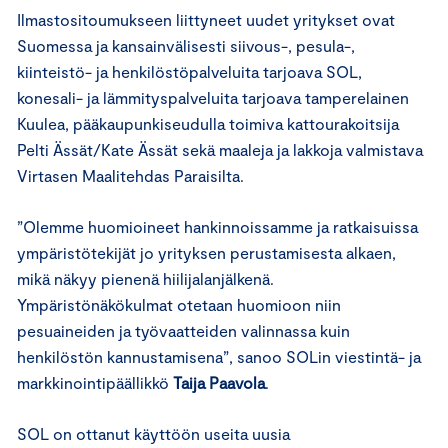
Ilmastositoumukseen liittyneet uudet yritykset ovat
Suomessa ja kansainvälisesti siivous-, pesula-,
kiinteistö- ja henkilöstöpalveluita tarjoava SOL,
konesali- ja lämmityspalveluita tarjoava tamperelainen
Kuulea, pääkaupunkiseudulla toimiva kattourakoitsija
Pelti Ässät/Kate Ässät sekä maaleja ja lakkoja valmistava
Virtasen Maalitehdas Paraisilta.
”Olemme huomioineet hankinnoissamme ja ratkaisuissa
ympäristötekijät jo yrityksen perustamisesta alkaen,
mikä näkyy pienenä hiilijalanjälkenä.
Ympäristönäkökulmat otetaan huomioon niin
pesuaineiden ja työvaatteiden valinnassa kuin
henkilöstön kannustamisena”, sanoo SOLin viestintä- ja
markkinointipäällikkö
Taija Paavola
.
SOL on ottanut käyttöön useita uusia