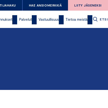
TIJAHAKU
HAE ANSIOMERKKIÄ
LIITY JÄSENEKSI
nnukset
Palvelut
Vastuullisuus
Tietoa meistä
ETSI