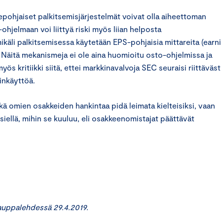
epohjaiset palkitsemisjärjestelmät voivat olla aiheettoman
hjelmaan voi liittyä riski myös liian helposta
ikäli palkitsemisessa käytetään EPS-pohjaisia mittareita (earn
Näitä mekanismeja ei ole aina huomioitu osto-ohjelmissa ja
s kritiikki siitä, ettei markkinavalvoja SEC seuraisi riittäväst
inkäyttöä.
ikä omien osakkeiden hankintaa pidä leimata kielteisiksi, vaan
siellä, mihin se kuuluu, eli osakkeenomistajat päättävät
 Kauppalehdessä 29.4.2019.