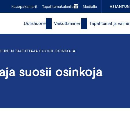
Kauppakamarit
Tapahtumakalenteri
Medialle
ASIANTUN
Uutishuone
Vaikuttaminen
Tapahtumat ja valme
TEINEN SIJOITTAJA SUOSII OSINKOJA
taja suosii osinkoja