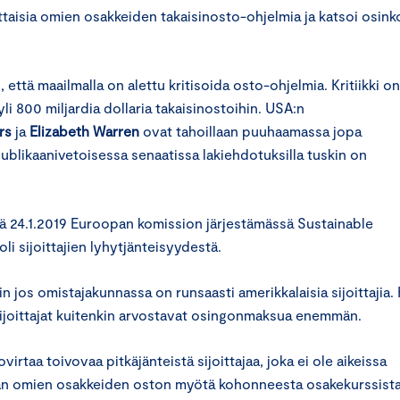
taisia omien osakkeiden takaisinosto-ohjelmia ja katsoi osink
että maailmalla on alettu kritisoida osto-ohjelmia. Kritiikki on
i 800 miljardia dollaria takaisinostoihin. USA:n
rs
ja
Elizabeth Warren
ovat tahoillaan puuhaamassa jopa
ublikaanivetoisessa senaatissa lakiehdotuksilla tuskin on
ssä 24.1.2019 Euroopan komission järjestämässä Sustainable
i sijoittajien lyhytjänteisyydestä.
kin jos omistajakunnassa on runsaasti amerikkalaisia sijoittajia.
ijoittajat kuitenkin arvostavat osingonmaksua enemmän.
rtaa toivovaa pitkäjänteistä sijoittajaa, joka ei ole aikeissa
ään omien osakkeiden oston myötä kohonneesta osakekurssista