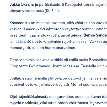
Jukka Oksaharju
peräänkuulutti Kauppalehdessä laajamit
olevan ylisuosiossa (KL 5.4.).
Kannanotto on mielenkiintoinen, eikä vähiten sen vuoksi, 
kasvanut amerikkalaisyhtiöiden käytettyä viime vuonna yl
presidentinvaaliehdokkuutta tavoittelevat
Bernie Sande
lainsäädäntöä osto-ohjelmien rajoittamiseksi. Vaikka rep
menestystä, asia on huomionarvoinen.
Osto-ohjelmia koskeva kritiikki oli esillä myös Brysseli
Corporate Governance -konferenssissa. Taustalla on huol
Joillakin suomalaisilla yhtiöillä on osto-ohjelmia, varsin
suosivat osto-ohjelmia verosyistä. Monet suomalaiset s
Sijoittajanäkökulmasta osingonmaksu suosii jatkuvaa tulovi
myydä osakkeita, eikä siten pääse välittömästi hyötym