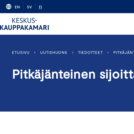
Skip
EN
SV
FI
to
content
ETUSIVU
›
UUTISHUONE
›
TIEDOTTEET
›
PITKÄJÄN
Pitkäjänteinen sijoit