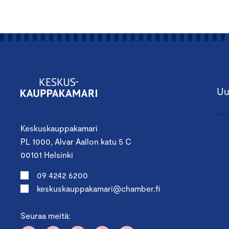
Uu
Keskuskauppakamari
PL 1000, Alvar Aallon katu 5 C
00101 Helsinki
09 4242 6200
keskuskauppakamari@chamber.fi
Seuraa meitä: