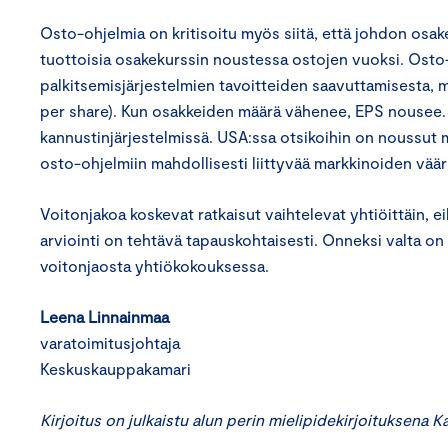
Osto-ohjelmia on kritisoitu myös siitä, että johdon osak
tuottoisia osakekurssin noustessa ostojen vuoksi. Osto-o
palkitsemisjärjestelmien tavoitteiden saavuttamisesta, m
per share). Kun osakkeiden määrä vähenee, EPS nousee. 
kannustinjärjestelmissä. USA:ssa otsikoihin on noussut myö
osto-ohjelmiin mahdollisesti liittyvää markkinoiden väär
Voitonjakoa koskevat ratkaisut vaihtelevat yhtiöittäin, e
arviointi on tehtävä tapauskohtaisesti. Onneksi valta on 
voitonjaosta yhtiökokouksessa.
Leena Linnainmaa
varatoimitusjohtaja
Keskuskauppakamari
Kirjoitus on julkaistu alun perin mielipidekirjoituksena