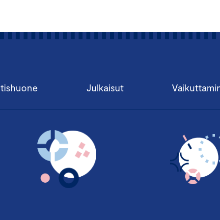
tishuone
Julkaisut
Vaikuttami