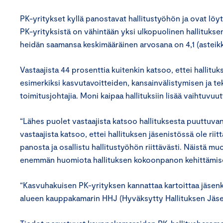
PK-yritykset kyllä panostavat hallitustyöhön ja ovat löytä
PK-yrityksistä on vähintään yksi ulkopuolinen hallituksen
heidän saamansa keskimääräinen arvosana on 4,1 (asteikk
Vastaajista 44 prosenttia kuitenkin katsoo, ettei hallitu
esimerkiksi kasvutavoitteiden, kansainvälistymisen ja t
toimitusjohtajia. Moni kaipaa hallituksiin lisää vaihtuvuut
“Lähes puolet vastaajista katsoo hallituksesta puuttuv
vastaajista katsoo, ettei hallituksen jäsenistössä ole rii
panosta ja osallistu hallitustyöhön riittävästi. Näistä 
enemmän huomiota hallituksen kokoonpanon kehittämis
“Kasvuhakuisen PK-yrityksen kannattaa kartoittaa jäsenk
alueen kauppakamarin HHJ (Hyväksytty Hallituksen Jäsen