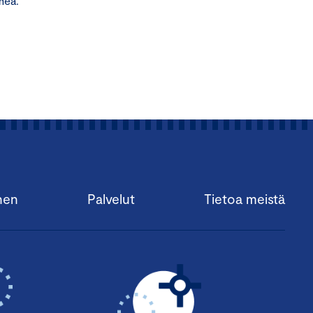
mea.
nen
Palvelut
Tietoa meistä