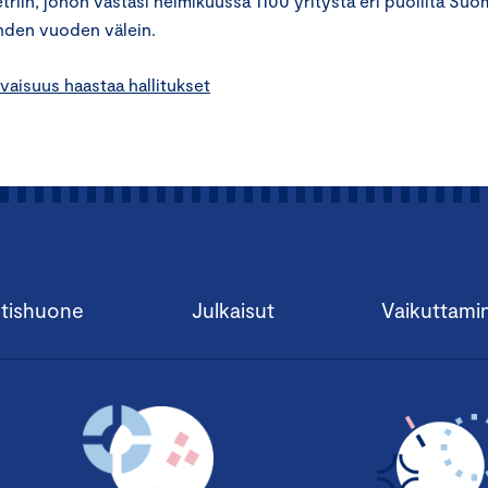
iin, johon vastasi helmikuussa 1100 yritystä eri puolilta Suo
hden vuoden välein.
aisuus haastaa hallitukset
tishuone
Julkaisut
Vaikuttami