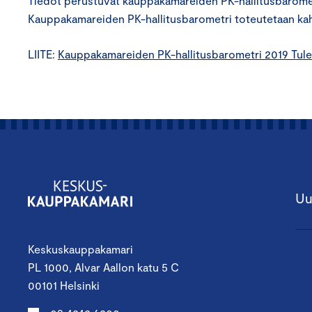
Tiedot perustuvat kauppakamareiden PK-hallitusbarometr
Kauppakamareiden PK-hallitusbarometri toteutetaan ka
LIITE:
Kauppakamareiden PK-hallitusbarometri 2019 Tulev
Uu
Keskuskauppakamari
PL 1000, Alvar Aallon katu 5 C
00101 Helsinki