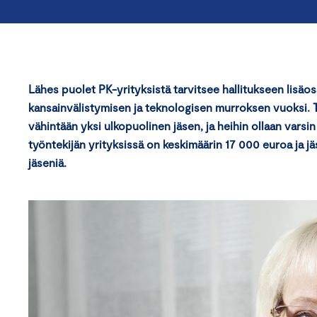
Lähes puolet PK-yrityksistä tarvitsee hallitukseen lisä
kansainvälistymisen ja teknologisen murroksen vuoksi. To
vähintään yksi ulkopuolinen jäsen, ja heihin ollaan vars
työntekijän yrityksissä on keskimäärin 17 000 euroa ja j
jäseniä.