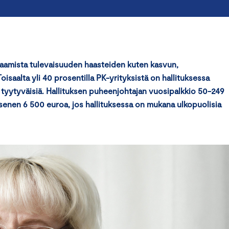
osaamista tulevaisuuden haasteiden kuten kasvun,
isaalta yli 40 prosentilla PK-yrityksistä on hallituksessa
in tyytyväisiä. Hallituksen puheenjohtajan vuosipalkkio 50-249
äsenen 6 500 euroa, jos hallituksessa on mukana ulkopuolisia