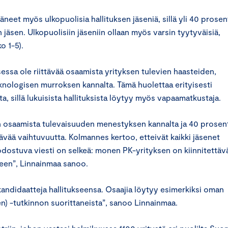
neet myös ulkopuolisia hallituksen jäseniä, sillä yli 40 prosent
 jäsen. Ulkopuolisiin jäseniin ollaan myös varsin tyytyväisiä,
o 1-5).
ksessa ole riittävää osaamista yrityksen tulevien haasteiden,
eknologisen murroksen kannalta. Tämä huolettaa erityisesti
ta, sillä lukuisista hallituksista löytyy myös vapaamatkustaja.
an osaamista tulevaisuuden menestyksen kannalta ja 40 prosent
ttävää vaihtuvuutta. Kolmannes kertoo, etteivät kaikki jäsenet
muodostuva viesti on selkeä: monen PK-yrityksen on kiinnitettäv
een”, Linnainmaa sanoo.
andidaatteja hallitukseensa. Osaajia löytyy esimerkiksi oman
) -tutkinnon suorittaneista”, sanoo Linnainmaa.