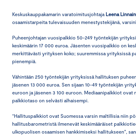
Keskuskauppakamarin varatoimitusjohtaja
Leena Linnai
osaamistarpeita tulevaisuuden menestystekijänä, varsinki
Puheenjohtajan vuosipalkkio 50-249 työntekijän yrityk
keskimäärin 17 000 euroa. Jäsenten vuosipalkkio on kesk
merkittävästi yrityksen koko; suuremmissa yrityksissä p
pienempiä.
Vähintään 250 työntekijän yrityksissä hallituksen puhee
jäsenen 13 000 euroa. Sen sijaan 10-49 työntekijän yrit
euroon ja jäsenen 3 100 euroon. Mediaanipalkkiot ovat nä
palkkiotaso on selvästi alhaisempi.
“Hallituspalkkiot ovat Suomessa varsin maltillisia niin p
hallitusbarometristä ilmenevät keskimääräiset palkkiotied
ulkopuolisen osaamisen hankkimiseksi hallitukseen”, sa