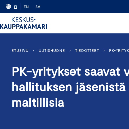
Skip
FI
EN
SV
to
content
ETUSIVU
›
UUTISHUONE
›
TIEDOTTEET
›
PK-YRITY
PK-yritykset saavat v
hallituksen jäsenistä
maltillisia