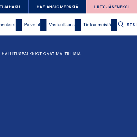
TIJAHAKU
HAE ANSIOMERKKIÄ
LIITY JÄSENEKSI
nnukset
Palvelut
Vastuullisuus
Tietoa meistä
ETSI
 HALLITUSPALKKIOT OVAT MALTILLISIA