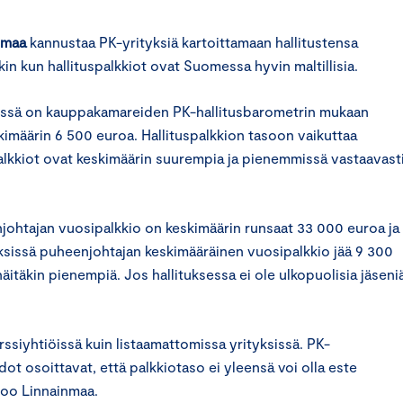
nmaa
kannustaa PK-yrityksiä kartoittamaan hallitustensa
n kun hallituspalkkiot ovat Suomessa hyvin maltillisia.
sissä on kauppakamareiden PK-hallitusbarometrin mukaan
imäärin 6 500 euroa. Hallituspalkkion tasoon vaikuttaa
alkkiot ovat keskimäärin suurempia ja pienemmissä vastaavast
njohtajan vuosipalkkio on keskimäärin runsaat 33 000 euroa ja
yksissä puheenjohtajan keskimääräinen vuosipalkkio jää 9 300
itäkin pienempiä. Jos hallituksessa ei ole ulkopuolisia jäseniä
örssiyhtiöissä kuin listaamattomissa yrityksissä. PK-
ot osoittavat, että palkkiotaso ei yleensä voi olla este
noo Linnainmaa.