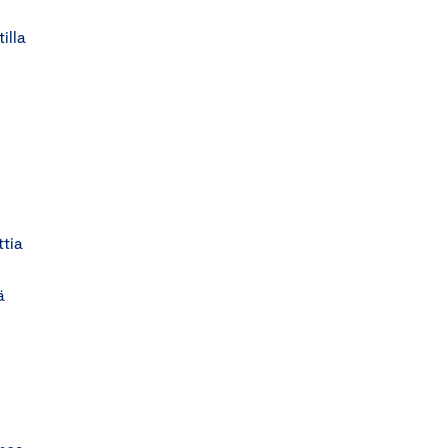
illa
tia
ä