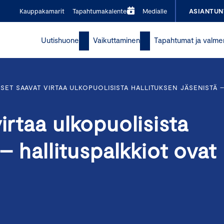
Kauppakamarit
Tapahtumakalenteri
Medialle
ASIANTUN
Uutishuone
Vaikuttaminen
Tapahtumat ja valme
KSET SAAVAT VIRTAA ULKOPUOLISISTA HALLITUKSEN JÄSENISTÄ –
irtaa ulkopuolisista
 – hallituspalkkiot ovat