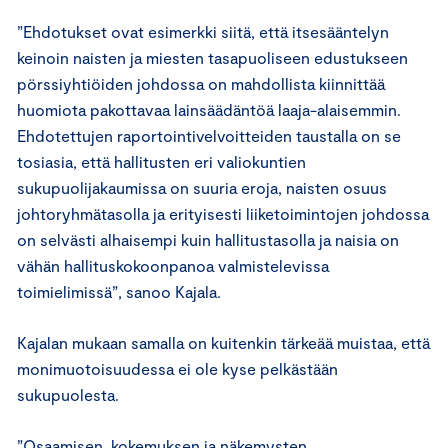
”Ehdotukset ovat esimerkki siitä, että itsesääntelyn
keinoin naisten ja miesten tasapuoliseen edustukseen
pörssiyhtiöiden johdossa on mahdollista kiinnittää
huomiota pakottavaa lainsäädäntöä laaja-alaisemmin.
Ehdotettujen raportointivelvoitteiden taustalla on se
tosiasia, että hallitusten eri valiokuntien
sukupuolijakaumissa on suuria eroja, naisten osuus
johtoryhmätasolla ja erityisesti liiketoimintojen johdossa
on selvästi alhaisempi kuin hallitustasolla ja naisia on
vähän hallituskokoonpanoa valmistelevissa
toimielimissä”, sanoo Kajala.
Kajalan mukaan samalla on kuitenkin tärkeää muistaa, että
monimuotoisuudessa ei ole kyse pelkästään
sukupuolesta.
”Osaamisen, kokemuksen ja näkemysten