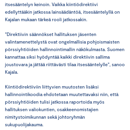
itsesääntelyn keinoin. Vaikka kiintiödirektiivi
edellyttääkin jatkossa lainsäädäntöä, itsesääntelyllä on
Kajalan mukaan tärkeä rooli jatkossakin.
”Direktiivin säännökset hallituksen jäsenten
valintamenettelystä ovat ongelmallisia pohjoismaisten
pörssiyhtiöiden hallinnointimallin näkökulmasta. Suomen
kannattaa siksi hyödyntää kaikki direktiivin sallima
joustovara ja jättää riittävästi tilaa itsesääntelylle”, sanoo
Kajala.
Kiintiödirektiiviin liittyvien muutosten lisäksi
hallinnointikoodia ehdotetaan muutettavaksi niin, että
pörssiyhtiöiden tulisi jatkossa raportoida myös
hallituksen valiokuntien, osakkeenomistajien
nimitystoimikunnan sekä johtoryhmän
sukupuolijakauma.