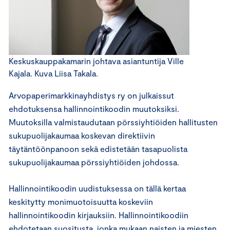
Keskuskauppakamarin johtava asiantuntija Ville
Kajala. Kuva Liisa Takala.
Arvopaperimarkkinayhdistys ry on julkaissut
ehdotuksensa hallinnointikoodin muutoksiksi.
Muutoksilla valmistaudutaan pörssiyhtiöiden hallitusten
sukupuolijakaumaa koskevan direktiivin
täytäntöönpanoon sekä edistetään tasapuolista
sukupuolijakaumaa pörssiyhtiöiden johdossa.
Hallinnointikoodin uudistuksessa on tällä kertaa
keskitytty monimuotoisuutta koskeviin
hallinnointikoodin kirjauksiin. Hallinnointikoodiin
ehdotetaan suositusta, jonka mukaan naisten ja miesten