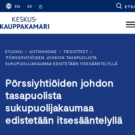
Skip
EN
SV
FI
ETSI
to
content
ETUSIVU
›
UUTISHUONE
›
TIEDOTTEET
›
PÖRSSIYHTIÖIDEN JOHDON TASAPUOLISTA
SUKUPUOLIJAKAUMAA EDISTETÄÄN ITSESÄÄNTELYLLÄ
Pörssiyhtiöiden johdon
tasapuolista
sukupuolijakaumaa
edistetään itsesääntelyllä