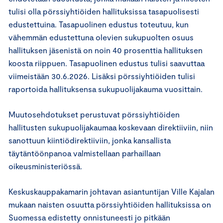
tulisi olla pörssiyhtiöiden hallituksissa tasapuolisesti
edustettuina. Tasapuolinen edustus toteutuu, kun
vähemmän edustettuna olevien sukupuolten osuus
hallituksen jäsenistä on noin 40 prosenttia hallituksen
koosta riippuen. Tasapuolinen edustus tulisi saavuttaa
viimeistään 30.6.2026. Lisäksi pörssiyhtiöiden tulisi
raportoida hallituksensa sukupuolijakauma vuosittain.
Muutosehdotukset perustuvat pörssiyhtiöiden
hallitusten sukupuolijakaumaa koskevaan direktiiviin, niin
sanottuun kiintiödirektiiviin, jonka kansallista
täytäntöönpanoa valmistellaan parhaillaan
oikeusministeriössä.
Keskuskauppakamarin johtavan asiantuntijan Ville Kajalan
mukaan naisten osuutta pörssiyhtiöiden hallituksissa on
Suomessa edistetty onnistuneesti jo pitkään