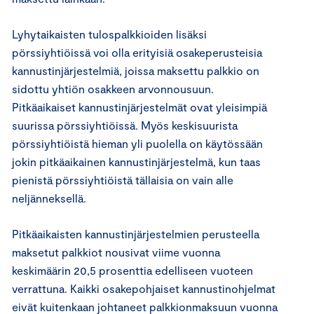
Lyhytaikaisten tulospalkkioiden lisäksi
pörssiyhtiöissä voi olla erityisiä osakeperusteisia
kannustinjärjestelmiä, joissa maksettu palkkio on
sidottu yhtiön osakkeen arvonnousuun.
Pitkäaikaiset kannustinjärjestelmät ovat yleisimpiä
suurissa pörssiyhtiöissä. Myös keskisuurista
pörssiyhtiöistä hieman yli puolella on käytössään
jokin pitkäaikainen kannustinjärjestelmä, kun taas
pienistä pörssiyhtiöistä tällaisia on vain alle
neljänneksellä.
Pitkäaikaisten kannustinjärjestelmien perusteella
maksetut palkkiot nousivat viime vuonna
keskimäärin 20,5 prosenttia edelliseen vuoteen
verrattuna. Kaikki osakepohjaiset kannustinohjelmat
eivät kuitenkaan johtaneet palkkionmaksuun vuonna