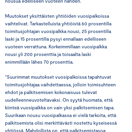
nousua edelliseen vuoteen nähden.
Muutokset yksittäisten yhtiöiden vuosipalkoissa
vaihtelivat. Tarkastelluista yhtiöistä 60 prosentilla
toimitusjohtajan vuosipalkka nousi, 25 prosentilla
laski ja 15 prosentilla pysyi ennallaan edelliseen
vuoteen verrattuna. Korkeimmillaan vuosipalkka
nousi yli 200 prosenttia ja toisaalta laski
enimmillään lähes 70 prosenttia.
“Suurimmat muutokset vuosipalkoissa tapahtuvat
toimitusjohtajaa vaihdettaessa, jolloin toimisuhteen
ehdot ja palkitsemisen kokonaisuus tulevat
uudelleenneuvoteltavaksi. On syytä huomata, että
kiinteä vuosipalkka on vain yksi palkitsemisen tapa.
Suurikaan nousu vuosipalkassa ei vielä tarkoita, että
palkitsemista olisi merkittävästi nostettu kyseisessä
yhtiössä. Mahdollista on, että palkitsemistasoa