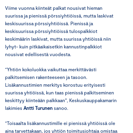
Viime vuonna kiinteät palkat nousivat hieman
suurissa ja pienissä pörssiyhtiöissä, mutta laskivat
keskisuurissa pörssiyhtiöissä. Pienissä ja
keskisuurissa pörssiyhtiöissä tulospalkkiot
keskimäärin laskivat, mutta suurissa yhtiöissä niin
lyhyt- kuin pitkäaikaisetkin kannustinpalkkiot
nousivat edellisestä vuodesta.
“Yhtiön kokoluokka vaikuttaa merkittävästi
palkitsemisen rakenteeseen ja tasoon.
Lisäkannustimien merkitys korostuu erityisesti
suurissa yhtiöissä, kun taas pienissä palkitseminen
keskittyy kiinteään palkkaan”, Keskuskauppakamarin
lakimies
Antti Turunen
sanoo.
“Toisaalta lisäkannustimille ei pienissä yhtiöissä ole
aina tarvettakaan, jos yhtiön toimitusjohtaja omistaa