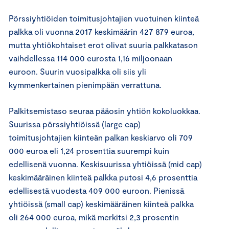
Pörssiyhtiöiden toimitusjohtajien vuotuinen kiinteä
palkka oli vuonna 2017 keskimäärin 427 879 euroa,
mutta yhtiökohtaiset erot olivat suuria palkkatason
vaihdellessa 114 000 eurosta 1,16 miljoonaan
euroon. Suurin vuosipalkka oli siis yli
kymmenkertainen pienimpään verrattuna.
Palkitsemistaso seuraa pääosin yhtiön kokoluokkaa.
Suurissa pörssiyhtiöissä (large cap)
toimitusjohtajien kiinteän palkan keskiarvo oli 709
000 euroa eli 1,24 prosenttia suurempi kuin
edellisenä vuonna. Keskisuurissa yhtiöissä (mid cap)
keskimääräinen kiinteä palkka putosi 4,6 prosenttia
edellisestä vuodesta 409 000 euroon. Pienissä
yhtiöissä (small cap) keskimääräinen kiinteä palkka
oli 264 000 euroa, mikä merkitsi 2,3 prosentin