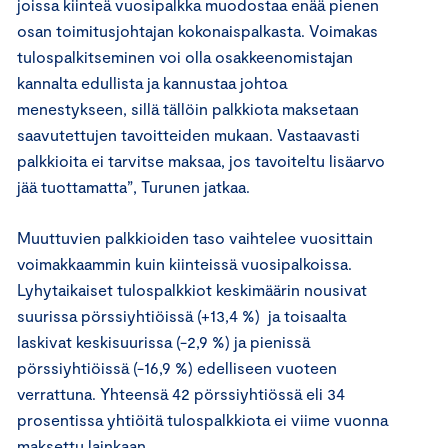
joissa kiinteä vuosipalkka muodostaa enää pienen
osan toimitusjohtajan kokonaispalkasta. Voimakas
tulospalkitseminen voi olla osakkeenomistajan
kannalta edullista ja kannustaa johtoa
menestykseen, sillä tällöin palkkiota maksetaan
saavutettujen tavoitteiden mukaan. Vastaavasti
palkkioita ei tarvitse maksaa, jos tavoiteltu lisäarvo
jää tuottamatta”, Turunen jatkaa.
Muuttuvien palkkioiden taso vaihtelee vuosittain
voimakkaammin kuin kiinteissä vuosipalkoissa.
Lyhytaikaiset tulospalkkiot keskimäärin nousivat
suurissa pörssiyhtiöissä (+13,4 %) ja toisaalta
laskivat keskisuurissa (-2,9 %) ja pienissä
pörssiyhtiöissä (-16,9 %) edelliseen vuoteen
verrattuna. Yhteensä 42 pörssiyhtiössä eli 34
prosentissa yhtiöitä tulospalkkiota ei viime vuonna
maksettu lainkaan.