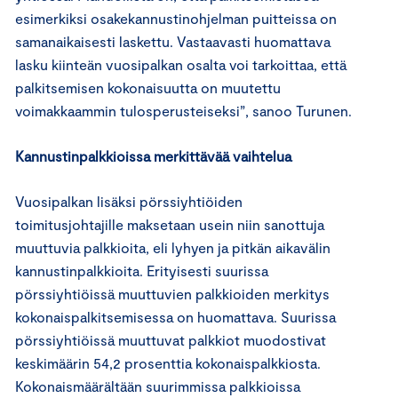
esimerkiksi osakekannustinohjelman puitteissa on
samanaikaisesti laskettu. Vastaavasti huomattava
lasku kiinteän vuosipalkan osalta voi tarkoittaa, että
palkitsemisen kokonaisuutta on muutettu
voimakkaammin tulosperusteiseksi”, sanoo Turunen.
Kannustinpalkkioissa merkittävää vaihtelua
Vuosipalkan lisäksi pörssiyhtiöiden
toimitusjohtajille maksetaan usein niin sanottuja
muuttuvia palkkioita, eli lyhyen ja pitkän aikavälin
kannustinpalkkioita. Erityisesti suurissa
pörssiyhtiöissä muuttuvien palkkioiden merkitys
kokonaispalkitsemisessa on huomattava. Suurissa
pörssiyhtiöissä muuttuvat palkkiot muodostivat
keskimäärin 54,2 prosenttia kokonaispalkkiosta.
Kokonaismäärältään suurimmissa palkkioissa