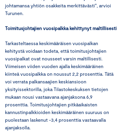
johtamansa yhtiön osakkeita merkittävästi”, arvioi
Turunen.
Toimitusjohtajien vuosipalkka kehittynyt maltillisesti
Tarkasteltaessa keskimääräisen vuosipalkan
kehitystä voidaan todeta, että toimitusjohtajien
vuosipalkat ovat nousseet varsin maltillisesti.
Viimeisen viiden vuoden ajalla keskimääräinen
kiinteä vuosipalkka on noussut 2,2 prosenttia. Tätä
voi verrata palkansaajien keskiansioon
yksityissektorilla, joka Tilastokeskuksen tietojen
mukaan nousi vastaavana ajanjaksona 6,9
prosenttia. Toimitusjohtajien pitkäaikaisten
kannustinpalkkioiden keskimääräinen suuruus on
puolestaan laskenut -3,4 prosenttia vastaavalla
ajanjaksolla.