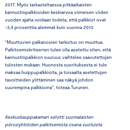
2017. Myös tarkasteltaessa pitkäaikaisten
kannustinpalkkioiden keskiarvoa viimeisen viiden
vuoden ajalta voidaan todeta, että palkkiot ovat
-3,4 prosenttia alemmat kuin vuonna 2013.
“Muuttuvien palkanosien tarkoitus on muuttua.
Palkitsemiskriteerien tulee olla asetettu siten, että
kannustinpalkkion suuruus vaihtelee saavutettujen
tulosten mukaan. Huonosta suorituksesta ei tule
maksaa huippupalkkioita, ja toisaalta asetettujen
tavoitteiden ylittäminen saa näkyä johdon
suurempina palkkioina”, toteaa Turunen.
Keskuskauppakamari selvitti suomalaisten
pörssiyhtiöiden palkitsemista osana vuotuista