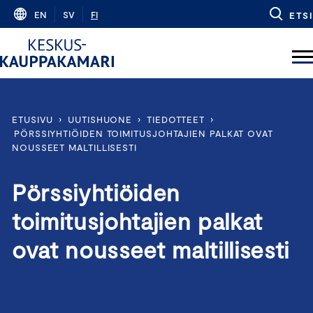
Skip
EN
SV
FI
ETSI
to
content
ETUSIVU
›
UUTISHUONE
›
TIEDOTTEET
›
PÖRSSIYHTIÖIDEN TOIMITUSJOHTAJIEN PALKAT OVAT
NOUSSEET MALTILLISESTI
Pörssiyhtiöiden
toimitusjohtajien palkat
ovat nousseet maltillisesti