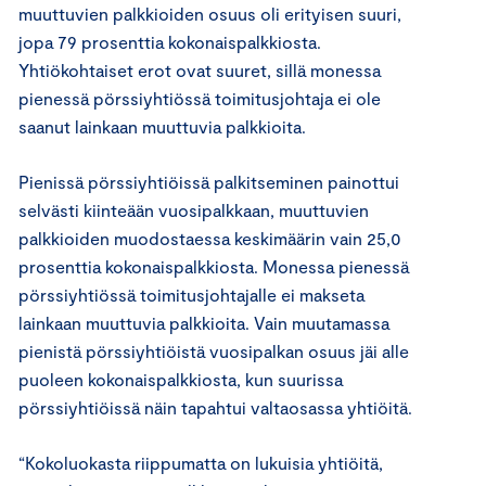
muuttuvien palkkioiden osuus oli erityisen suuri,
jopa 79 prosenttia kokonaispalkkiosta.
Yhtiökohtaiset erot ovat suuret, sillä monessa
pienessä pörssiyhtiössä toimitusjohtaja ei ole
saanut lainkaan muuttuvia palkkioita.
Pienissä pörssiyhtiöissä palkitseminen painottui
selvästi kiinteään vuosipalkkaan, muuttuvien
palkkioiden muodostaessa keskimäärin vain 25,0
prosenttia kokonaispalkkiosta. Monessa pienessä
pörssiyhtiössä toimitusjohtajalle ei makseta
lainkaan muuttuvia palkkioita. Vain muutamassa
pienistä pörssiyhtiöistä vuosipalkan osuus jäi alle
puoleen kokonaispalkkiosta, kun suurissa
pörssiyhtiöissä näin tapahtui valtaosassa yhtiöitä.
“Kokoluokasta riippumatta on lukuisia yhtiöitä,