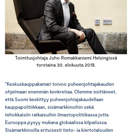
Toimitusjohtaja Juho Romakkaniemi Helsingissä
torstaina 30. elokuuta 2018.
”Keskuskauppakamari toivoo puheenjohtajakauden
ohjelmaan enemmän konkretiaa. Olemme esittäneet,
että Suomi keskittyy puheenjohtajakaudellaan
kauppapolitiikkaan, sisämarkkinoihin sekä
tehokkaisiin ratkaisuihin ilmastopolitiikassa jotta
Eurooppa pysyy mukana globaalissa kilpailussa.
Sisämarkkinoilla erityisesti tieto- ja kiertotalouden