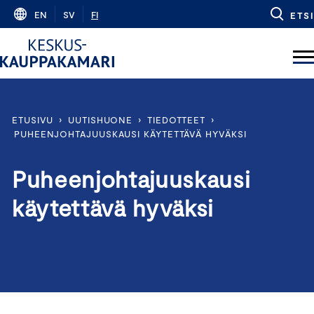
Skip
EN
SV
FI
ETSI
to
content
ETUSIVU
›
UUTISHUONE
›
TIEDOTTEET
›
PUHEENJOHTAJUUSKAUSI KÄYTETTÄVÄ HYVÄKSI
Puheenjohtajuuskausi
käytettävä hyväksi