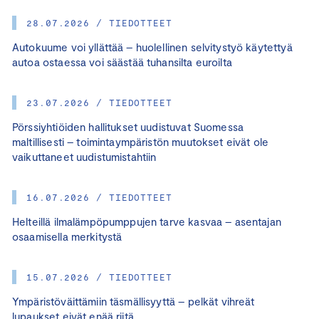
28.07.2026 / TIEDOTTEET
Autokuume voi yllättää – huolellinen selvitystyö käytettyä
autoa ostaessa voi säästää tuhansilta euroilta
23.07.2026 / TIEDOTTEET
Pörssiyhtiöiden hallitukset uudistuvat Suomessa
maltillisesti – toimintaympäristön muutokset eivät ole
vaikuttaneet uudistumistahtiin
16.07.2026 / TIEDOTTEET
Helteillä ilmalämpöpumppujen tarve kasvaa – asentajan
osaamisella merkitystä
15.07.2026 / TIEDOTTEET
Ympäristöväittämiin täsmällisyyttä – pelkät vihreät
lupaukset eivät enää riitä