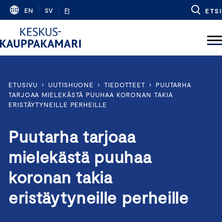
Skip
EN
SV
FI
ETSI
to
content
ETUSIVU
›
UUTISHUONE
›
TIEDOTTEET
›
PUUTARHA
TARJOAA MIELEKÄSTÄ PUUHAA KORONAN TAKIA
ERISTÄYTYNEILLE PERHEILLE
Puutarha tarjoaa
mielekästä puuhaa
koronan takia
eristäytyneille perheille