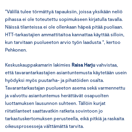
”Välillä tulee törmättyä tapauksiin, joissa yksikään neliö
pihassa ei ole toteutettu sopimukseen kirjatulla tavalla.
Näissä tilanteissa ei ole ollenkaan häpeä pitää puoliaan.
HTT-tarkastajien ammattitaitoa kannattaa käyttää silloin,
kun tarvitaan puolueeton arvio työn laadusta ”, kertoo
Pehkonen.
Keskuskauppakamarin lakimies
Raisa Harju
vahvistaa,
että tavarantarkastajien asiantuntemusta käytetään usein
hyödyksi myös puutarha- ja pihatöiden osalta.
Tavarantarkastajan puolueeton asema sekä varmennettu
ja valvottu asiantuntemus herättävät osapuolten
luottamuksen lausunnon suhteen. Tällöin kurjat
riitatilanteet saattavatkin ratketa sovintoon jo
tarkastuskertomuksen perusteella, eikä pitkiä ja raskaita
oikeusprosesseja välttämättä tarvita.