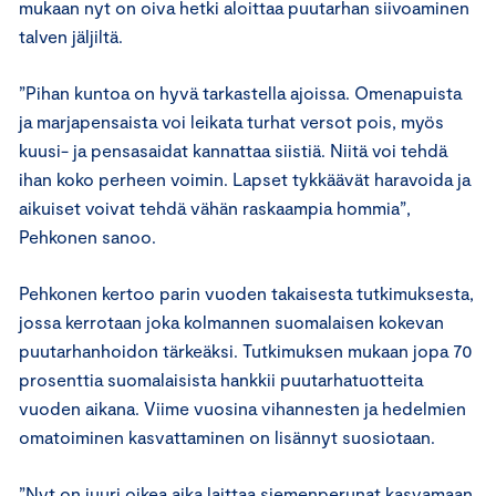
mukaan nyt on oiva hetki aloittaa puutarhan siivoaminen
talven jäljiltä.
”Pihan kuntoa on hyvä tarkastella ajoissa. Omenapuista
ja marjapensaista voi leikata turhat versot pois, myös
kuusi- ja pensasaidat kannattaa siistiä. Niitä voi tehdä
ihan koko perheen voimin. Lapset tykkäävät haravoida ja
aikuiset voivat tehdä vähän raskaampia hommia”,
Pehkonen sanoo.
Pehkonen kertoo parin vuoden takaisesta tutkimuksesta,
jossa kerrotaan joka kolmannen suomalaisen kokevan
puutarhanhoidon tärkeäksi. Tutkimuksen mukaan jopa 70
prosenttia suomalaisista hankkii puutarhatuotteita
vuoden aikana. Viime vuosina vihannesten ja hedelmien
omatoiminen kasvattaminen on lisännyt suosiotaan.
”Nyt on juuri oikea aika laittaa siemenperunat kasvamaan.