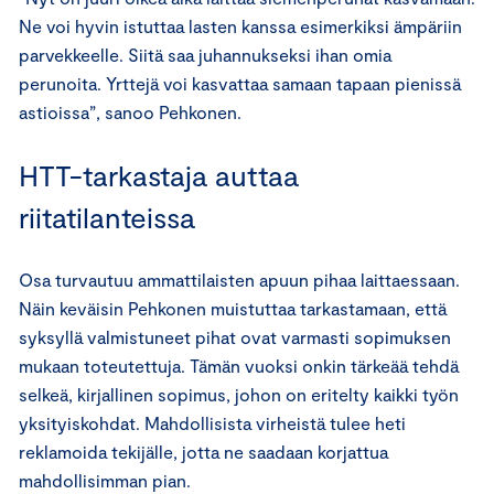
Ne voi hyvin istuttaa lasten kanssa esimerkiksi ämpäriin
parvekkeelle. Siitä saa juhannukseksi ihan omia
perunoita. Yrttejä voi kasvattaa samaan tapaan pienissä
astioissa”, sanoo Pehkonen.
HTT-tarkastaja auttaa
riitatilanteissa
Osa turvautuu ammattilaisten apuun pihaa laittaessaan.
Näin keväisin Pehkonen muistuttaa tarkastamaan, että
syksyllä valmistuneet pihat ovat varmasti sopimuksen
mukaan toteutettuja. Tämän vuoksi onkin tärkeää tehdä
selkeä, kirjallinen sopimus, johon on eritelty kaikki työn
yksityiskohdat. Mahdollisista virheistä tulee heti
reklamoida tekijälle, jotta ne saadaan korjattua
mahdollisimman pian.