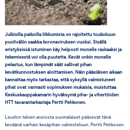
Julkisilla paikoilla liikkumista on rajoitettu toukokuun
puoliväliin saakka koronaviruksen vuoksi. Sisällä
eristyksissä istuminen käy helposti monelle raskaaksi ja
tekemisestä voi olla puutetta. Kevät onkin monelle
pelastus, kun lämpimät säät sallivat pihan
kevätkunnostuksen aloittamisen. Näin pääsiäisen aikaan
kannattaa myös tarkastaa, että syksyllä valmistuneet
pihat ovat varmasti sopimuksen mukaisia, muistuttaa
Keskuskauppakamarin hyväksymä piha- ja vihertöiden
HTT tavarantarkastaja Pertti Pehkonen.
Leudon talven ansiosta suomalaiset pääsevät tänä
keväänä varhain kesäpihan valmisteluun. Pertti Pehkosen