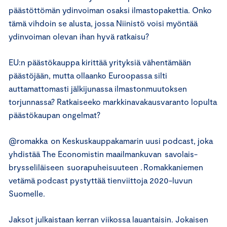
päästöttömän ydinvoiman osaksi ilmastopakettia. Onko
tämä vihdoin se alusta, jossa Niinistö voisi myöntää
ydinvoiman olevan ihan hyvä ratkaisu?
EU:n päästökauppa kirittää yrityksiä vähentämään
päästöjään, mutta ollaanko Euroopassa silti
auttamattomasti jälkijunassa ilmastonmuutoksen
torjunnassa? Ratkaiseeko markkinavakausvaranto lopulta
päästökaupan ongelmat?
@romakka on Keskuskauppakamarin uusi podcast, joka
yhdistää The Economistin maailmankuvan savolais-
brysseliläiseen suorapuheisuuteen . Romakkaniemen
vetämä podcast pystyttää tienviittoja 2020-luvun
Suomelle.
Jaksot julkaistaan kerran viikossa lauantaisin. Jokaisen