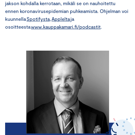
jakson kohdalla kerrotaan, mikäli se on nauhoitettu
ennen koronavirusepidemian puhkeamista. Ohjelman voi
kuunnella
Spotifysta
,
Applelta
ja
osoitteesta
www.kauppakamari.fi/podcastit
.