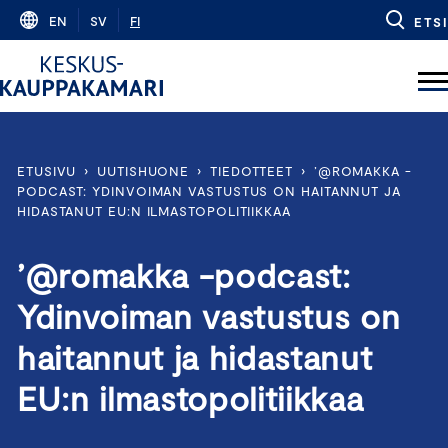
Skip
EN
SV
FI
ETSI
to
content
ETUSIVU
›
UUTISHUONE
›
TIEDOTTEET
›
’@ROMAKKA -
PODCAST: YDINVOIMAN VASTUSTUS ON HAITANNUT JA
HIDASTANUT EU:N ILMASTOPOLITIIKKAA
’@romakka -podcast:
Ydinvoiman vastustus on
haitannut ja hidastanut
EU:n ilmastopolitiikkaa