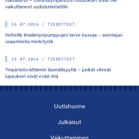
maltillisesti – toimintaympäristön muutokset eivät ole
vaikuttaneet uudistumistahtiin
16.07.2026 / TIEDOTTEET
Helteillä ilmalämpöpumppujen tarve kasvaa – asentajan
osaamisella merkitystä
15.07.2026 / TIEDOTTEET
Ympäristöväittämiin täsmällisyyttä – pelkät vihreät
lupaukset eivät enää riitä
Uutishuone
Julkaisut
Vaikuttaminen