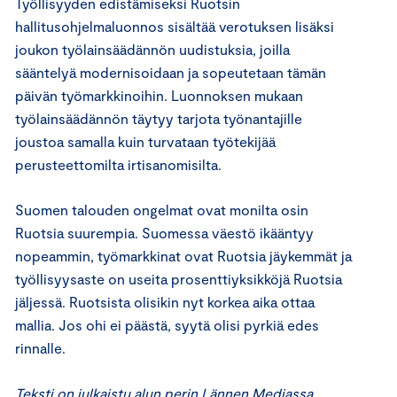
Työllisyyden edistämiseksi Ruotsin
hallitusohjelmaluonnos sisältää verotuksen lisäksi
joukon työlainsäädännön uudistuksia, joilla
sääntelyä modernisoidaan ja sopeutetaan tämän
päivän työmarkkinoihin. Luonnoksen mukaan
työlainsäädännön täytyy tarjota työnantajille
joustoa samalla kuin turvataan työtekijää
perusteettomilta irtisanomisilta.
Suomen talouden ongelmat ovat monilta osin
Ruotsia suurempia. Suomessa väestö ikääntyy
nopeammin, työmarkkinat ovat Ruotsia jäykemmät ja
työllisyysaste on useita prosenttiyksikköjä Ruotsia
jäljessä. Ruotsista olisikin nyt korkea aika ottaa
mallia. Jos ohi ei päästä, syytä olisi pyrkiä edes
rinnalle.
Teksti on julkaistu alun perin Lännen Mediassa