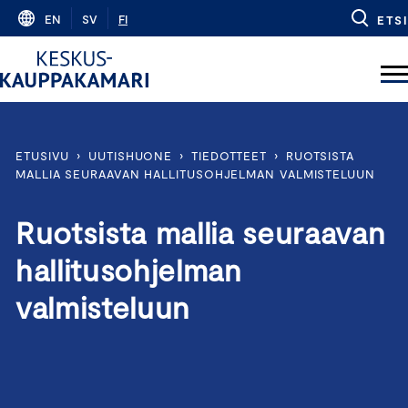
Skip
EN
SV
FI
ETSI
to
content
ETUSIVU
›
UUTISHUONE
›
TIEDOTTEET
›
RUOTSISTA
MALLIA SEURAAVAN HALLITUSOHJELMAN VALMISTELUUN
Ruotsista mallia seuraavan
hallitusohjelman
valmisteluun