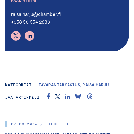
PÄÄSIHTEERI
raisa.harju@chamber.fi
+358 50 554 2683
KATEGORIAT:
TAVARANTARKASTUS, RAISA HARJU
JAA ARTIKKELI:
07.08.2026 / TIEDOTTEET
Keskuskauppakamari: Moni ei tiedä, että poimituista