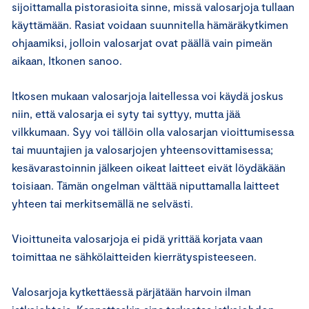
sijoittamalla pistorasioita sinne, missä valosarjoja tullaan
käyttämään. Rasiat voidaan suunnitella hämäräkytkimen
ohjaamiksi, jolloin valosarjat ovat päällä vain pimeän
aikaan, Itkonen sanoo.
Itkosen mukaan valosarjoja laitellessa voi käydä joskus
niin, että valosarja ei syty tai syttyy, mutta jää
vilkkumaan. Syy voi tällöin olla valosarjan vioittumisessa
tai muuntajien ja valosarjojen yhteensovittamisessa;
kesävarastoinnin jälkeen oikeat laitteet eivät löydäkään
toisiaan. Tämän ongelman välttää niputtamalla laitteet
yhteen tai merkitsemällä ne selvästi.
Vioittuneita valosarjoja ei pidä yrittää korjata vaan
toimittaa ne sähkölaitteiden kierrätyspisteeseen.
Valosarjoja kytkettäessä pärjätään harvoin ilman