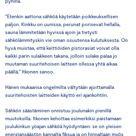
pyhinä.
”Etenkin aattona sähköä käytetään poikkeuksellisen
paljon. Kinkku on uunissa, perunat porisevat hellalla,
sauna lämmitetään hyvissä ajoin ja tietysti
sähkölämmityskin vie oman osuutensa kulutuksesta. On
hyvä muistaa, että keittiöiden pistorasiat voivat olla
kaikki parin sulakkeen takana, jolloin sulake palaa jo
muutaman suuritehoisen laitteen ollessa yhtä aikaa
päällä,” Itkonen sanoo.
Hänen mukaansa ongelmilta vältytään ajoittamalla
suuritehoisten laitteiden käyttö eri ajankohtiin.
Sähkön säästäminen onnistuu joulunakin pienillä
muutoksilla. Itkonen kehottaa esimerkiksi paistamaan
joulukinkun yöajan sähköä hyödyntäen: se on yleisen
energiansäästön kannalta fiksua ja on hinnaltaan myös