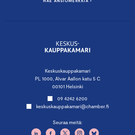
HAE ANSIOMERKKIÄ ›
Keskuskauppakamari
PL 1000, Alvar Aallon katu 5 C
00101 Helsinki
09 4242 6200
keskuskauppakamari@chamber.fi
Seuraa meitä: