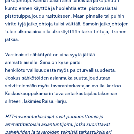
jatkojohtoja. Kannattaakin aina tarkastaa jatkojohdon
kunto ennen käyttöä ja huolehtia ettei pistorasia tai
pistotulppa joudu rasitukseen. Maan pinnalle tai puihin
viriteltyjä jatkojohtoja tulisi välttää. Samoin jatkojohtojen
tulee ulkona aina olla ulkokäyttöön tarkoitettuja, Itkonen
jatkaa.
Varsinaiset sähkötyöt on aina syytä jättää
ammattilaiselle. Siinä on kyse paitsi
henkilöturvallisuudesta myös paloturvallisuudesta.
Joskus sähkötöiden asianmukaisuutta joudutaan
selvittelemään myös tavarantarkastajan avulla, kertoo
Keskuskauppakamarin tavarantarkastajalautakunnan
sihteeri, lakimies Raisa Harju.
HTT-tavarantarkastajat ovat puolueettomia ja
ammattitaitoisia asiantuntijoita, jotka suorittavat
palveluiden ja tavaroiden teknisiä tarkastuksia eri