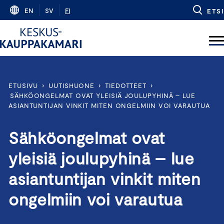
Skip
EN
SV
FI
ETSI
to
content
ETUSIVU
›
UUTISHUONE
›
TIEDOTTEET
›
SÄHKÖONGELMAT OVAT YLEISIÄ JOULUPYHINÄ – LUE
ASIANTUNTIJAN VINKIT MITEN ONGELMIIN VOI VARAUTUA
Sähköongelmat ovat
yleisiä joulupyhinä – lue
asiantuntijan vinkit miten
ongelmiin voi varautua