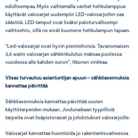
edullisempaa. Myös vaihtamalla vanhat hehkulamppua
käyttävät valosarjat uudempiin LED-valosarjoihin saa
säästöä. LED-lamput ovat lisäksi paloturvallisempi
vaihtoehto, sillä ne eivät kuumene hehkulampun tapaan.
“Led-valosarjat ovat hyvin pienitehoisia. Tavanomaisen
3,6 watin valosarjan sähkönkulutus maksaa puolessa
vuodessa alle kahden euron”, Itkonen vinkkaa.
Viisas turvautuu asiantuntijan apuun – sähköasennuksia
kannattaa päivittää
Sähköasennuksia kannattaa päivittää uusien
käyttötarpeiden mukaan. Joulunaikaan tyypillisiä
tarpeita ovat lisäpistorasiat ja johdotukset valosarjoille.
Valosarjat kannattaa huomioida jo rakentamisvaiheessa