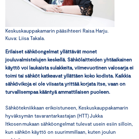
Keskuskauppakamarin pääsihteeri Raisa Harju.
Kuva: Liisa Takala.
Erilaiset sähköongelmat yllättävät monet
jouluvalmistelujen keskellä. Sähkölaitteiden yhtäaikainen
käyttö voi laukaista sulakkeita, viimevuotinen valosarja ei
toimi tai sähköt katkeavat yllättäen koko kodista. Kaikkia
sähkövikoja ei ole viisasta yrittää korjata itse, vaan on
turvallisempaa kääntyä ammattilaisen puoleen.
Sähkötekniikkaan erikoistuneen, Keskuskauppakamarin
hyväksymän tavarantarkastajan (HTT) Jukka
Itkosen mukaan sähköongelmat tulevat usein esiin silloin,
kun sähkön käyttö on suurimmillaan, kuten joulun