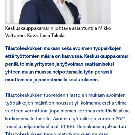
Keskuskauppakamarin johtava asiantuntija Mikko
Valtonen. Kuva: Liisa Takala.
Tilastokeskuksen mukaan sekä avoimien työpaikkojen
että työttömien määrä on kasvussa. Keskuskauppakamari
penää toimia yritysten ja työvoiman saattamiseksi
yhteen muun muassa helpottamalla työn perässä
muuttamista ja panostamalla koulutukseen.
Tilastokeskuksen tuoreiden tilastojen mukaan avoimien
työpaikkojen määrä on noussut yli kolmanneksella viime
vuoteen verrattuna, jopa hieman koronaa edeltävää aikaa
korkeammalle tasolle. Avoimia työpaikkoja vuoden 2021
toisella neljänneksellä oli 51 100. Heinäkuussa julkaistun
Tilastokeskuksen työvoimatutkimuksen mukaan