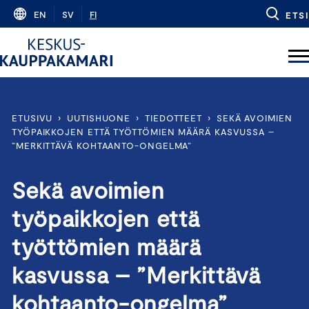
Skip
EN
SV
FI
ETSI
to
content
ETUSIVU
›
UUTISHUONE
›
TIEDOTTEET
›
SEKÄ AVOIMIEN
TYÖPAIKKOJEN ETTÄ TYÖTTÖMIEN MÄÄRÄ KASVUSSA –
”MERKITTÄVÄ KOHTAANTO-ONGELMA”
Sekä avoimien
työpaikkojen että
työttömien määrä
kasvussa – ”Merkittävä
kohtaanto-ongelma”