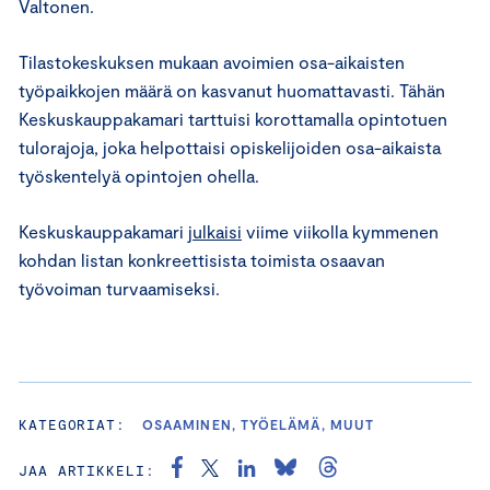
Valtonen.
Tilastokeskuksen mukaan avoimien osa-aikaisten
työpaikkojen määrä on kasvanut huomattavasti. Tähän
Keskuskauppakamari tarttuisi korottamalla opintotuen
tulorajoja, joka helpottaisi opiskelijoiden osa-aikaista
työskentelyä opintojen ohella.
Keskuskauppakamari
julkaisi
viime viikolla kymmenen
kohdan listan konkreettisista toimista osaavan
työvoiman turvaamiseksi.
KATEGORIAT:
OSAAMINEN, TYÖELÄMÄ, MUUT
JAA ARTIKKELI: