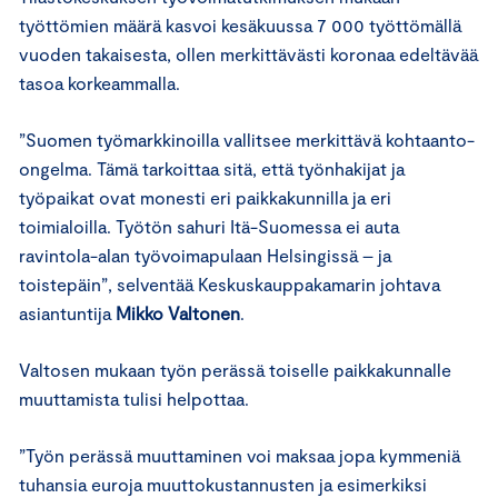
työttömien määrä kasvoi kesäkuussa 7 000 työttömällä
vuoden takaisesta, ollen merkittävästi koronaa edeltävää
tasoa korkeammalla.
”Suomen työmarkkinoilla vallitsee merkittävä kohtaanto-
ongelma. Tämä tarkoittaa sitä, että työnhakijat ja
työpaikat ovat monesti eri paikkakunnilla ja eri
toimialoilla. Työtön sahuri Itä-Suomessa ei auta
ravintola-alan työvoimapulaan Helsingissä – ja
toistepäin”, selventää Keskuskauppakamarin johtava
asiantuntija
Mikko
Valtonen
.
Valtosen mukaan työn perässä toiselle paikkakunnalle
muuttamista tulisi helpottaa.
”Työn perässä muuttaminen voi maksaa jopa kymmeniä
tuhansia euroja muuttokustannusten ja esimerkiksi