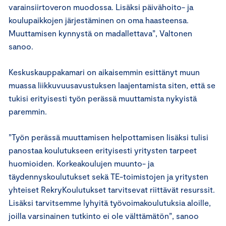
varainsiirtoveron muodossa. Lisäksi päivähoito- ja
koulupaikkojen järjestäminen on oma haasteensa.
Muuttamisen kynnystä on madallettava”, Valtonen
sanoo.
Keskuskauppakamari on aikaisemmin esittänyt muun
muassa liikkuvuusavustuksen laajentamista siten, että se
tukisi erityisesti työn perässä muuttamista nykyistä
paremmin.
”Työn perässä muuttamisen helpottamisen lisäksi tulisi
panostaa koulutukseen erityisesti yritysten tarpeet
huomioiden. Korkeakoulujen muunto- ja
täydennyskoulutukset sekä TE-toimistojen ja yritysten
yhteiset RekryKoulutukset tarvitsevat riittävät resurssit.
Lisäksi tarvitsemme lyhyitä työvoimakoulutuksia aloille,
joilla varsinainen tutkinto ei ole välttämätön”, sanoo