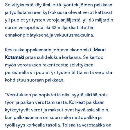
Selvityksestä käy ilmi, että työntekijöiden palkkaan
ja työllistämiseen kytköksissä olevat verot kattavat
yli puolet yritysten verojalanjäljestä: yli 63 miljardin
euron veropotista liki 32 miljardia tilitettiin
ennakonpidätyksenä ja vakuutusmaksuina.
Keskuskauppakamarin johtava ekonomisti
Mauri
Kotamäki
pitää suhdelukua korkeana. Se kertoo
myös verotuksen rakenteesta; selvityksen
perusteella yli puolet yritysten tilittämistä veroista
kohdistuu suoraan palkkaan.
”Verotuksen painopistettä olisi syytä siirtää pois
työn ja palkan verottamisesta. Korkeat palkkaan
kytkeytyvät verot ja maksut ovat hyvä asia silloin,
kun palkkasumma on suuri sekä nettopalkka ja
työllisyys korkealla tasolla. Toisaalta verotaakka on