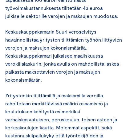
työvoimakustannuksesta tilitetään 43 euroa
julkiselle sektorille verojen ja maksujen muodossa.
Keskuskauppakamarin Suuri veroselvitys
havainnollistaa yritysten tilittämien työhön liittyvien
verojen ja maksujen kokonaismäärää.
Keskuskauppakamari julkaisee maaliskuussa
verokiilalaskurin, jonka avulla on mahdollista laskea
palkasta maksettavien verojen ja maksujen
kokonaismäärän.
Yritystenkin tilittämillä ja maksamilla veroilla
rahoitetaan merkittävissä määrin osaamisen ja
koulutuksen kehitystä esimerkiksi
varhaiskasvatuksen, peruskoulun, toisen asteen ja
korkeakoulujen kautta. Molemmat aspektit, sekä
kustannuskilpailukyky että työntekijöiden ja