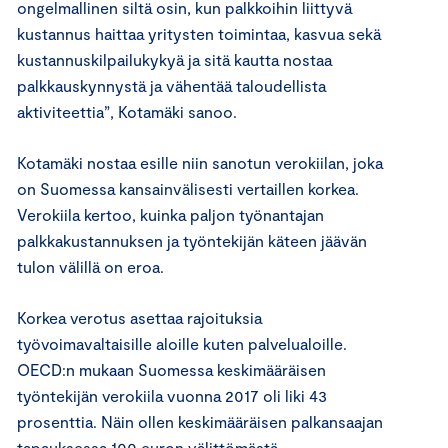
ongelmallinen siltä osin, kun palkkoihin liittyvä
kustannus haittaa yritysten toimintaa, kasvua sekä
kustannuskilpailukykyä ja sitä kautta nostaa
palkkauskynnystä ja vähentää taloudellista
aktiviteettia”, Kotamäki sanoo.
Kotamäki nostaa esille niin sanotun verokiilan, joka
on Suomessa kansainvälisesti vertaillen korkea.
Verokiila kertoo, kuinka paljon työnantajan
palkkakustannuksen ja työntekijän käteen jäävän
tulon välillä on eroa.
Korkea verotus asettaa rajoituksia
työvoimavaltaisille aloille kuten palvelualoille.
OECD:n mukaan Suomessa keskimääräisen
työntekijän verokiila vuonna 2017 oli liki 43
prosenttia. Näin ollen keskimääräisen palkansaajan
tapauksessa 100 euron välittömästä