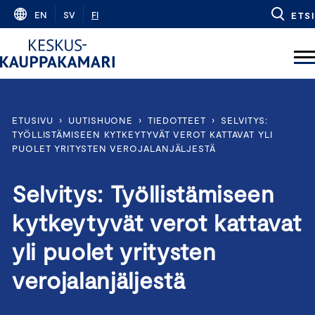
Skip
EN
SV
FI
ETSI
to
content
ETUSIVU
›
UUTISHUONE
›
TIEDOTTEET
›
SELVITYS:
TYÖLLISTÄMISEEN KYTKEYTYVÄT VEROT KATTAVAT YLI
PUOLET YRITYSTEN VEROJALANJÄLJESTÄ
Selvitys: Työllistämiseen
kytkeytyvät verot kattavat
yli puolet yritysten
verojalanjäljestä