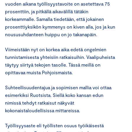
vuoden aikana työllisyystavoite on asetettava 75
prosenttiin, ja pitkällä aikavälillä tätäkin
korkeammalle. Samalla tiedetään, että jokainen
prosenttiyksikön kymmenys on kiven alla, jos ja kun
noususuhdanteen huippu on jo takanapäin.
Viimeistään nyt on korkea aika edetä ongelmien
tunnistamisesta yhteisiin ratkaisuihin. Vaalipuheista
täytyy siirtyä tekojen tasolle. Tässä meillä on
opittavaa muista Pohjoismaista.
Suhteellisuudentajua ja sopimisen mallia voi ottaa
esimerkiksi Ruotsista. Siellä koko kansan edun
nimissä tehdyt ratkaisut näkyvät
kokonaistaloudellisissa mittareissa.
Työllisyysaste eli työllisten osuus työikäisestä