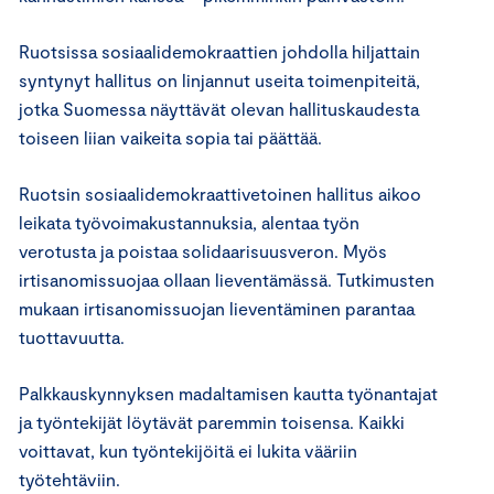
Ruotsissa sosiaalidemokraattien johdolla hiljattain
syntynyt hallitus on linjannut useita toimenpiteitä,
jotka Suomessa näyttävät olevan hallituskaudesta
toiseen liian vaikeita sopia tai päättää.
Ruotsin sosiaalidemokraattivetoinen hallitus aikoo
leikata työvoimakustannuksia, alentaa työn
verotusta ja poistaa solidaarisuusveron. Myös
irtisanomissuojaa ollaan lieventämässä. Tutkimusten
mukaan irtisanomissuojan lieventäminen parantaa
tuottavuutta.
Palkkauskynnyksen madaltamisen kautta työnantajat
ja työntekijät löytävät paremmin toisensa. Kaikki
voittavat, kun työntekijöitä ei lukita vääriin
työtehtäviin.