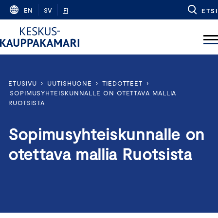
Skip
EN
SV
FI
ETSI
to
content
ETUSIVU
›
UUTISHUONE
›
TIEDOTTEET
›
SOPIMUSYHTEISKUNNALLE ON OTETTAVA MALLIA
RUOTSISTA
Sopimusyhteiskunnalle on
otettava mallia Ruotsista