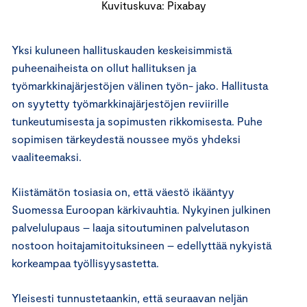
Kuvituskuva: Pixabay
Yksi kuluneen hallituskauden keskeisimmistä
puheenaiheista on ollut hallituksen ja
työmarkkinajärjestöjen välinen työn- jako. Hallitusta
on syytetty työmarkkinajärjestöjen reviirille
tunkeutumisesta ja sopimusten rikkomisesta. Puhe
sopimisen tärkeydestä noussee myös yhdeksi
vaaliteemaksi.
Kiistämätön tosiasia on, että väestö ikääntyy
Suomessa Euroopan kärkivauhtia. Nykyinen julkinen
palvelulupaus – laaja sitoutuminen palvelutason
nostoon hoitajamitoituksineen – edellyttää nykyistä
korkeampaa työllisyysastetta.
Yleisesti tunnustetaankin, että seuraavan neljän