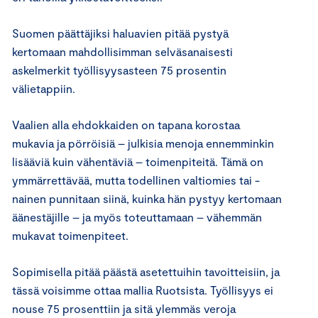
Suomen päättäjiksi haluavien pitää pystyä
kertomaan mahdollisimman selväsanaisesti
askelmerkit työllisyysasteen 75 prosentin
välietappiin.
Vaalien alla ehdokkaiden on tapana korostaa
mukavia ja pörröisiä – julkisia menoja ennemminkin
lisääviä kuin vähentäviä – toimenpiteitä. Tämä on
ymmärrettävää, mutta todellinen valtiomies tai -
nainen punnitaan siinä, kuinka hän pystyy kertomaan
äänestäjille – ja myös toteuttamaan – vähemmän
mukavat toimenpiteet.
Sopimisella pitää päästä asetettuihin tavoitteisiin, ja
tässä voisimme ottaa mallia Ruotsista. Työllisyys ei
nouse 75 prosenttiin ja sitä ylemmäs veroja