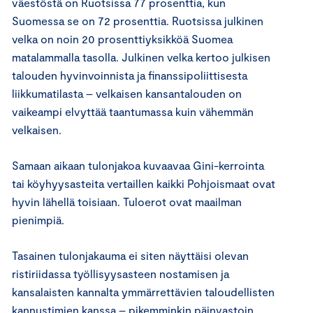
väestöstä on Ruotsissa 77 prosenttia, kun
Suomessa se on 72 prosenttia. Ruotsissa julkinen
velka on noin 20 prosenttiyksikköä Suomea
matalammalla tasolla. Julkinen velka kertoo julkisen
talouden hyvinvoinnista ja finanssipoliittisesta
liikkumatilasta – velkaisen kansantalouden on
vaikeampi elvyttää taantumassa kuin vähemmän
velkaisen.
Samaan aikaan tulonjakoa kuvaavaa Gini-kerrointa
tai köyhyysasteita vertaillen kaikki Pohjoismaat ovat
hyvin lähellä toisiaan. Tuloerot ovat maailman
pienimpiä.
Tasainen tulonjakauma ei siten näyttäisi olevan
ristiriidassa työllisyysasteen nostamisen ja
kansalaisten kannalta ymmärrettävien taloudellisten
kannustimien kanssa – pikemminkin päinvastoin.