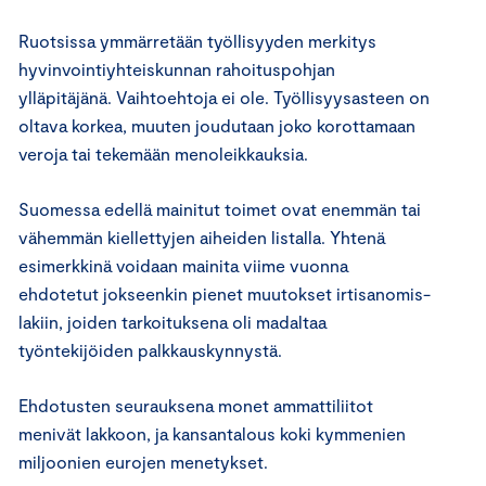
Ruotsissa ymmärretään työllisyyden merkitys
hyvinvointiyhteiskunnan rahoituspohjan
ylläpitäjänä. Vaihtoehtoja ei ole. Työllisyysasteen on
oltava korkea, muuten joudutaan joko korottamaan
veroja tai tekemään menoleikkauksia.
Suomessa edellä mainitut toimet ovat enemmän tai
vähemmän kiellettyjen aiheiden listalla. Yhtenä
esimerkkinä voidaan mainita viime vuonna
ehdotetut jokseenkin pienet muutokset irtisanomis-
lakiin, joiden tarkoituksena oli madaltaa
työntekijöiden palkkauskynnystä.
Ehdotusten seurauksena monet ammattiliitot
menivät lakkoon, ja kansantalous koki kymmenien
miljoonien eurojen menetykset.