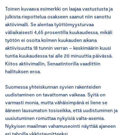
Toinen kuvaava esimerkki on laajaa vastustusta ja
julkista riepottelua osakseen saanut niin sanottu
aktiivimalli. Se alentaa työttömyysturvaa
väliaikaisesti 4,65 prosentilla kuukaudessa, mikäli
työtön ei osoita kolmen kuukauden aikana
aktiivisuutta 18 tunnin verran – keskimäärin kuusi
tuntia kuukaudessa tai alle 20 minuuttia päivässä.
Kiitos aktiivimallin, Senaatintorilla vaadittiin
hallituksen eroa.
Suomessa yhteiskunnan syvien rakenteiden
uudistaminen on tavattoman vaikeaa. Syitä on
varmasti monia, mutta vähäisimpänä ei liene se
ääneen lausumaton tosiseikka, että uudistuminen ja
uusiutuminen romuttaa nykyisiä valta-asemia.
Nykyisen maailman vahamuseointi näyttää ajaneen
eri tahoilla ykköstavoitteeksi.