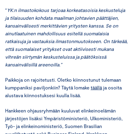
“
YK:n ilmastokokous tarjoaa korkeatasoisia keskusteluja
ja tilaisuuden kohdata maailman johtavien päättäjien,
kansainvälisesti merkittävien yritysten kanssa. Se on
ainutlaatuinen mahdollisuus esitellä suomalaisia
ratkaisuja ja vastauksia ilmastonmuutokseen. On tärkeää,
että suomalaiset yritykset ovat aktiivisesti mukana
vihreän siirtymän keskusteluissa ja päätöksissä
kansainvälisillä areenoilla.”
Paikkoja on rajoitetusti. Oletko kiinnostunut tulemaan
kumppaniksi paviljonkiin? Täytä lomake
täällä
ja osoita
alustava kiinnostuksesi kuulla lisää.
Hankkeen ohjausryhmään kuuluvat elinkeinoelämän
järjestöjen lisäksi Ympäristöministeriö, Ulkoministeriö,
Työ- ja elinkeinoministeriö, Suomen Brasilian
suurlähetystö sekä Business Finland. Hankkeen