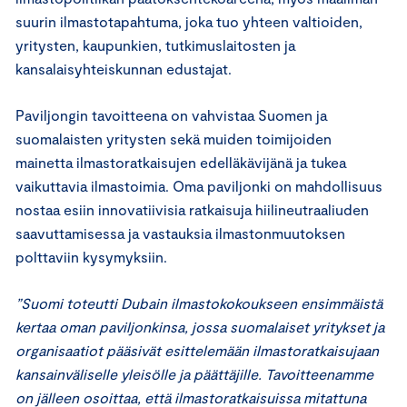
suurin ilmastotapahtuma, joka tuo yhteen valtioiden,
yritysten, kaupunkien, tutkimuslaitosten ja
kansalaisyhteiskunnan edustajat.
Paviljongin tavoitteena on vahvistaa Suomen ja
suomalaisten yritysten sekä muiden toimijoiden
mainetta ilmastoratkaisujen edelläkävijänä ja tukea
vaikuttavia ilmastoimia. Oma paviljonki on mahdollisuus
nostaa esiin innovatiivisia ratkaisuja hiilineutraaliuden
saavuttamisessa ja vastauksia ilmastonmuutoksen
polttaviin kysymyksiin.
”Suomi toteutti Dubain ilmastokokoukseen ensimmäistä
kertaa oman paviljonkinsa, jossa suomalaiset yritykset ja
organisaatiot pääsivät esittelemään ilmastoratkaisujaan
kansainväliselle yleisölle ja päättäjille. Tavoitteenamme
on jälleen osoittaa, että ilmastoratkaisuissa mitattuna