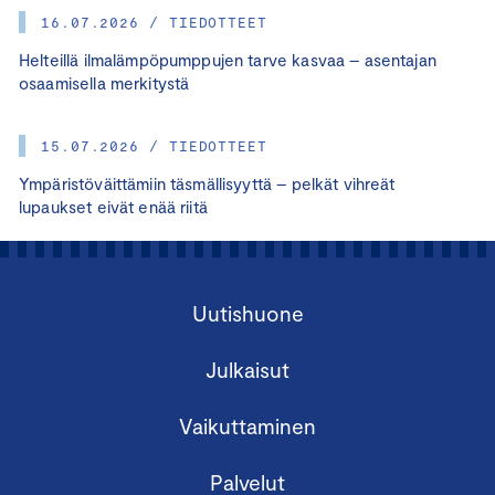
16.07.2026 / TIEDOTTEET
Helteillä ilmalämpöpumppujen tarve kasvaa – asentajan
osaamisella merkitystä
15.07.2026 / TIEDOTTEET
Ympäristöväittämiin täsmällisyyttä – pelkät vihreät
lupaukset eivät enää riitä
Uutishuone
Julkaisut
Vaikuttaminen
Palvelut