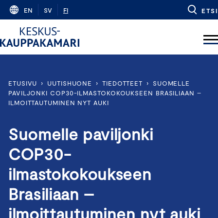
Skip
EN
SV
FI
ETSI
to
content
ETUSIVU
›
UUTISHUONE
›
TIEDOTTEET
›
SUOMELLE
PAVILJONKI COP30-ILMASTOKOKOUKSEEN BRASILIAAN –
ILMOITTAUTUMINEN NYT AUKI
Suomelle paviljonki
COP30-
ilmastokokoukseen
Brasiliaan –
ilmoittautuminen nyt auki