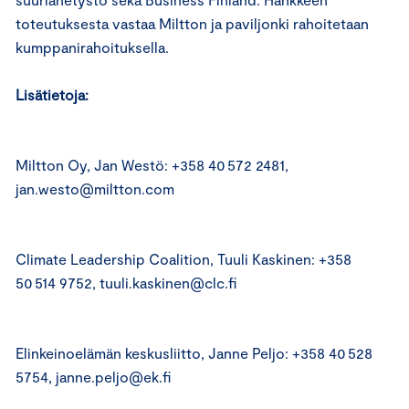
toteutuksesta vastaa Miltton ja paviljonki rahoitetaan
kumppanirahoituksella.
Lisätietoja:
Miltton Oy, Jan Westö: +358 40 572 2481,
jan.westo@miltton.com
Climate Leadership Coalition, Tuuli Kaskinen: +358
50 514 9752, tuuli.kaskinen@clc.fi
Elinkeinoelämän keskusliitto, Janne Peljo: +358 40 528
5754, janne.peljo@ek.fi