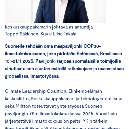
Keskuskauppakamarin johtava asiantuntija
Teppo Säkkinen. Kuva: Liisa Takala.
Suomelle tehdään oma maapaviljonki COP30-
ilmastokokoukseen, joka pidetään Belémissä, Brasiliassa
10.-21.11.2025
. Paviljonki tarjoaa suomalaisille toimijoille
ainutlaatuisen alustan esitellä ratkaisujaan ja osaamistaan
globaalissa ilmastotyössä.
Climate Leadership Coalition, Elinkeinoelämän
keskusliitto, Keskuskauppakamari ja Teknologiateollisuus
sekä Miltton toteuttavat yhteistyössä Suomen
paviljongin YK:n ilmastokokouksessa 2025. Vuosittain
järjestettävä ilmastokokous on paitsi YK:n tärkein
ilmastopolitiikan päätöksentekoareena, myös maailman