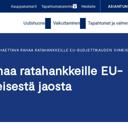
Kauppakamarit
Tapahtumakalenteri
Medialle
ASIANTUN
Uutishuone
Vaikuttaminen
Tapahtumat ja valme
AETTAVA RAHAA RATAHANKKEILLE EU-BUDJETTIKAUDEN VIIMEI
aa ratahankkeille EU-
isestä jaosta