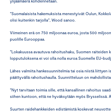
ylijäämäerä kohdennetaan.
”Suomalaisista hakemuksista menestyivät Oulun, Kokkola
olisi kuitenkin tarjolla”, Wood sanoo.
Viimeinen erä on 750 miljoonaa euroa, josta 500 miljoon
puolille Eurooppaa.
”Lokakuussa avautuva rahoitushaku, Suomen raiteiden ko
lopputuloksena ei voi olla nolla euroa Suomelle EU-bud
Lähes valmiita hankesuunnitelmia tai osia niistä liittyen 
päättyvällä rahoitushaulla. Suunnitteluun on mahdollista
”Nyt tarvitaan toimia sille, että kansallinen rahoitus s
siihen kuntoon, että ne hyväksytään myös Brysselissä. A
Suurten raidehankkeiden edistämistä koskevat neuvottel