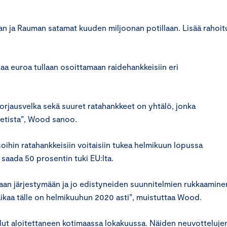
n ja Rauman satamat kuuden miljoonan potillaan. Lisää rahoit
aa euroa tullaan osoittamaan raidehankkeisiin eri
rjausvelka sekä suuret ratahankkeet on yhtälö, jonka
jetista”, Wood sanoo.
isoihin ratahankkeisiin voitaisiin tukea helmikuun lopussa
 saada 50 prosentin tuki EU:lta.
aadaan järjestymään ja jo edistyneiden suunnitelmien rukkaamine
ikaa tälle on helmikuuhun 2020 asti”, muistuttaa Wood.
ut aloitettaneen kotimaassa lokakuussa. Näiden neuvotteluje