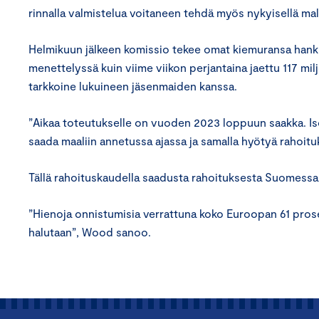
rinnalla valmistelua voitaneen tehdä myös nykyisellä malli
Helmikuun jälkeen komissio tekee omat kiemuransa hank
menettelyssä kuin viime viikon perjantaina jaettu 117 mi
tarkkoine lukuineen jäsenmaiden kanssa.
”Aikaa toteutukselle on vuoden 2023 loppuun saakka. Isois
saada maaliin annetussa ajassa ja samalla hyötyä rahoit
Tällä rahoituskaudella saadusta rahoituksesta Suomessa
”Hienoja onnistumisia verrattuna koko Euroopan 61 pro
halutaan”, Wood sanoo.