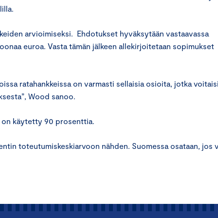
lla.
keiden arvioimiseksi. Ehdotukset hyväksytään vastaavassa
ljoonaa euroa. Vasta tämän jälkeen allekirjoitetaan sopimukset
sa ratahankkeissa on varmasti sellaisia osioita, jotka voitais
uksesta”, Wood sanoo.
 on käytetty 90 prosenttia.
sentin toteutumiskeskiarvoon nähden. Suomessa osataan, jos 