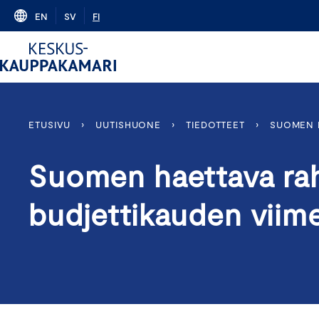
Skip
EN
SV
FI
to
content
ETUSIVU
›
UUTISHUONE
›
TIEDOTTEET
›
SUOMEN H
Suomen haettava rah
budjettikauden viime