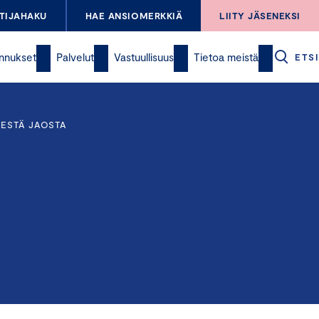
TIJAHAKU
HAE ANSIOMERKKIÄ
LIITY JÄSENEKSI
nnukset
Palvelut
Vastuullisuus
Tietoa meistä
ETSI
SESTÄ JAOSTA