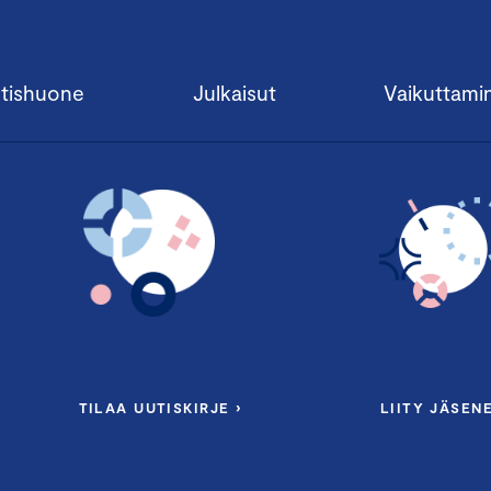
tishuone
Julkaisut
Vaikuttami
TILAA UUTISKIRJE ›
LIITY JÄSENE