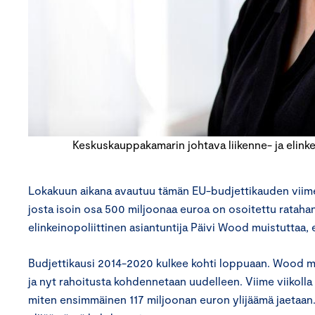
Keskuskauppakamarin johtava liikenne- ja elinkei
Lokakuun aikana avautuu tämän EU-budjettikauden viimei
josta isoin osa 500 miljoonaa euroa on osoitettu ratahan
elinkeinopoliittinen asiantuntija Päivi Wood muistuttaa,
Budjettikausi 2014-2020 kulkee kohti loppuaan. Wood mui
ja nyt rahoitusta kohdennetaan uudelleen. Viime viikoll
miten ensimmäinen 117 miljoonan euron ylijäämä jaetaan. 