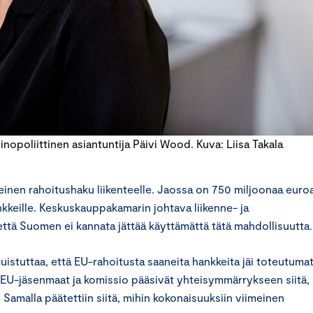
nopoliittinen asiantuntija Päivi Wood. Kuva: Liisa Takala
nen rahoitushaku liikenteelle. Jaossa on 750 miljoonaa euroa
kkeille. Keskuskauppakamarin johtava liikenne- ja
 että Suomen ei kannata jättää käyttämättä tätä mahdollisuutta.
stuttaa, että EU-rahoitusta saaneita hankkeita jäi toteutuma
a EU-jäsenmaat ja komissio pääsivät yhteisymmärrykseen siitä,
Samalla päätettiin siitä, mihin kokonaisuuksiin viimeinen