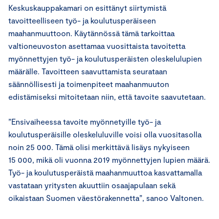
Keskuskauppakamari on esittänyt siirtymistä
tavoitteelliseen työ- ja koulutusperäiseen
maahanmuuttoon. Käytännössä tämä tarkoittaa
valtioneuvoston asettamaa vuosittaista tavoitetta
myönnettyjen työ- ja koulutusperäisten oleskelulupien
määrälle. Tavoitteen saavuttamista seurataan
säännöllisesti ja toimenpiteet maahanmuuton
edistämiseksi mitoitetaan niin, että tavoite saavutetaan.
”Ensivaiheessa tavoite myönnetyille työ- ja
koulutusperäisille oleskeluluville voisi olla vuositasolla
noin 25 000. Tämä olisi merkittävä lisäys nykyiseen
15 000, mikä oli vuonna 2019 myönnettyjen lupien määrä.
Työ- ja koulutusperäistä maahanmuuttoa kasvattamalla
vastataan yritysten akuuttiin osaajapulaan sekä
oikaistaan Suomen väestörakennetta”, sanoo Valtonen.