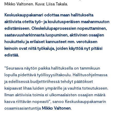
Mikko Valtonen. Kuva: Liisa Takala.
Keskuskauppakamari odottaa maan hallitukselta
aktiivista otetta työ- ja koulutusperäisen maahanmuuton
edistämiseen. Oleskelulupaprosessien nopeuttaminen,
saatavuusharkinnasta luopuminen, aktiivinen osaajien
houkuttelu ja erilaiset kannusteet mm. verotuksen
keinoin ovat niitä työkaluja, joiden käyttöä nyt pitäisi
edistää.
”Seuraava näytön paikka hallituksella on tammikuun
lopulla pidettävä työllisyysiltakoulu. Hallitusohjelmassa
ja edellisessä budjettiriihessä tehdyt päätökset
kaipaavat lihaa luiden ympärille ja vauhtia toteutukseen.
Ilman aktiivisia toimia ei ulkomaalaisten osaajien määrä
kasva riittävän nopeasti”, sanoo Keskuskauppakamarin
osaamisasiantuntija
Mikko Valtonen
.