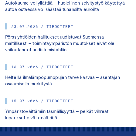
Autokuume voi yllättää – huolellinen selvitystyö käytettyä
autoa ostaessa voi säästää tuhansilta euroilta
23.07.2026 / TIEDOTTEET
Pörssiyhtiöiden hallitukset uudistuvat Suomessa
maltillisesti – toimintaympäristön muutokset eivät ole
vaikuttaneet uudistumistahtiin
16.07.2026 / TIEDOTTEET
Helteillä ilmalämpöpumppujen tarve kasvaa – asentajan
osaamisella merkitystä
15.07.2026 / TIEDOTTEET
Ympäristöväittämiin täsmällisyyttä – pelkät vihreät
lupaukset eivät enää riitä