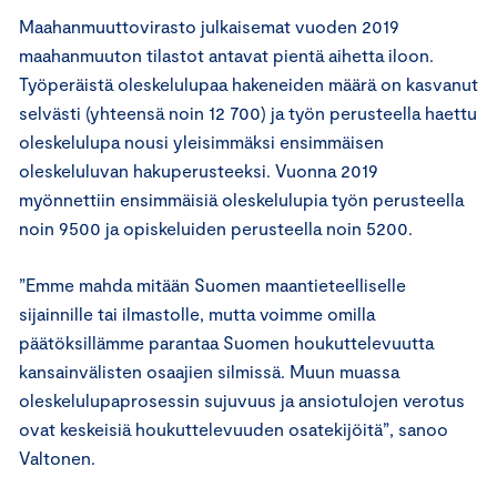
Maahanmuuttovirasto julkaisemat vuoden 2019
maahanmuuton tilastot antavat pientä aihetta iloon.
Työperäistä oleskelulupaa hakeneiden määrä on kasvanut
selvästi (yhteensä noin 12 700) ja työn perusteella haettu
oleskelulupa nousi yleisimmäksi ensimmäisen
oleskeluluvan hakuperusteeksi. Vuonna 2019
myönnettiin ensimmäisiä oleskelulupia työn perusteella
noin 9500 ja opiskeluiden perusteella noin 5200.
”Emme mahda mitään Suomen maantieteelliselle
sijainnille tai ilmastolle, mutta voimme omilla
päätöksillämme parantaa Suomen houkuttelevuutta
kansainvälisten osaajien silmissä. Muun muassa
oleskelulupaprosessin sujuvuus ja ansiotulojen verotus
ovat keskeisiä houkuttelevuuden osatekijöitä”, sanoo
Valtonen.