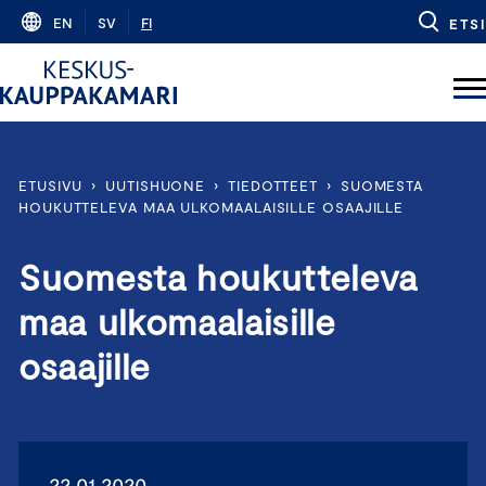
Skip
EN
SV
FI
ETSI
to
content
ETUSIVU
›
UUTISHUONE
›
TIEDOTTEET
›
SUOMESTA
HOUKUTTELEVA MAA ULKOMAALAISILLE OSAAJILLE
Suomesta houkutteleva
maa ulkomaalaisille
osaajille
22.01.2020