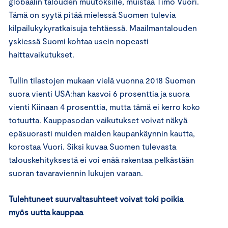
globaalin talouden muutoksille, muistaa Timo Vuori.
Tämä on syytä pitää mielessä Suomen tulevia
kilpailukykyratkaisuja tehtäessä. Maailmantalouden
yskiessä Suomi kohtaa usein nopeasti
haittavaikutukset.
Tullin tilastojen mukaan vielä vuonna 2018 Suomen
suora vienti USA:han kasvoi 6 prosenttia ja suora
vienti Kiinaan 4 prosenttia, mutta tämä ei kerro koko
totuutta. Kauppasodan vaikutukset voivat näkyä
epäsuorasti muiden maiden kaupankäynnin kautta,
korostaa Vuori. Siksi kuvaa Suomen tulevasta
talouskehityksestä ei voi enää rakentaa pelkästään
suoran tavaraviennin lukujen varaan.
Tulehtuneet suurvaltasuhteet voivat toki poikia
myös uutta kauppaa