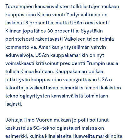
Tuoreimpien kansainvälisten tullitilastojen mukaan
kauppasodan Kiinan vienti Yhdysvaltoihin on
laskenut 8 prosenttia, mutta USA:n oma vienti
Kiinaan jopa lähes 30 prosenttia. Syystäkin
perinteisesti rakentavasti Valkoisen talon toimia
kommentoiva, Amerikan yrityselämän vahvin
edunvalvoja, USA:n kauppakamarikin on nyt
voimakkaasti kritisoinut presidentti Trumpin uusia
tulleja Kiinaa kohtaan. Kauppakamari pelkää
pitkittyvän kauppasodan vahingoittavan USA:n
taloutta ja vaikeuttavan esimerkiksi amerikkalaisten
teknologiayritysten kansainvälistä toimintaan
laajasti.
Johtaja Timo Vuoren mukaan jo politisoitunut
keskustelua 5G-teknologiasta eri maissa on
esimerkki, kuinka kiinalaiselta Huaweilta markkinoita