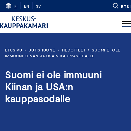
Skip
FI
EN
SV
ETSI
to
content
ETUSIVU
›
UUTISHUONE
›
TIEDOTTEET
›
SUOMI EI OLE
IMMUUNI KIINAN JA USA:N KAUPPASODALLE
Suomi ei ole immuuni
Kiinan ja USA:n
kauppasodalle