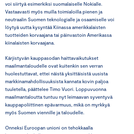
voi siirtyä esimerkiksi suomalaiselle Nokialle.
Vastaavasti myös muilla toimialoilla pienen ja
neutraalin Suomen teknologialle ja osaamiselle voi
löytyä uutta kysyntää Kiinassa amerikkalaisten
tuotteiden korvaajana tai päinvastoin Amerikassa
kiinalaisten korvaajana.
Kärjistyvän kauppasodan haittavaikutukset
maailmantaloudelle ovat kuitenkin sen verran
huolestuttavat, ettei näistä yksittäisistä uusista
markkinamahdollisuuksista kannata kovin paljoa
tuuletella, päättelee Timo Vuori. Loppuvuonna
maailmantaloutta tuntuu nyt leimaavan syventyvä
kauppapoliittinen epävarmuus, mikä on myrkkyä
myös Suomen viennille ja taloudelle.
Onneksi Euroopan unioni on tehokkaalla