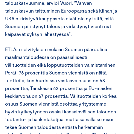
talouskasvuumme, arvioi Vuori. ”Vahvan
talouskasvun taittuminen Euroopassa sekä Kiinan ja
USA:n kiristyvä kauppasota eivät ole nyt sitä, mitä
Suomen piristynyt talous ja virkistynyt vienti nyt
kaipaavat syksyn lähestyessä”.
ETLA:n selvityksen mukaan Suomen pääroolina
maailmantaloudessa on pääasiallisesti
välituotteiden eikä lopputuotteiden valmistaminen.
Peräti 76 prosenttia Suomen viennistä on näitä
tuotteita, kun Ruotsissa vastaava osuus on 68
prosenttia, Tanskassa 63 prosenttia ja EU-maiden
keskiarvona on 67 prosenttia. Välituotteiden korkea
osuus Suomen viennistä osoittaa yritystemme
hyvin kytkeytyneen osaksi kansainvälisen talouden
tuotanto- ja hankintaketjua, mutta samalla se myös
tekee Suomen taloudesta entistä herkemmän