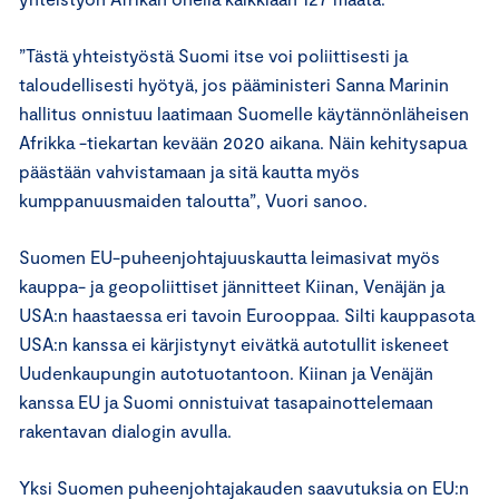
”Tästä yhteistyöstä Suomi itse voi poliittisesti ja
taloudellisesti hyötyä, jos pääministeri Sanna Marinin
hallitus onnistuu laatimaan Suomelle käytännönläheisen
Afrikka -tiekartan kevään 2020 aikana. Näin kehitysapua
päästään vahvistamaan ja sitä kautta myös
kumppanuusmaiden taloutta”, Vuori sanoo.
Suomen EU-puheenjohtajuuskautta leimasivat myös
kauppa- ja geopoliittiset jännitteet Kiinan, Venäjän ja
USA:n haastaessa eri tavoin Eurooppaa. Silti kauppasota
USA:n kanssa ei kärjistynyt eivätkä autotullit iskeneet
Uudenkaupungin autotuotantoon. Kiinan ja Venäjän
kanssa EU ja Suomi onnistuivat tasapainottelemaan
rakentavan dialogin avulla.
Yksi Suomen puheenjohtajakauden saavutuksia on EU:n