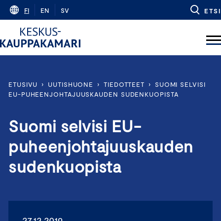
Skip
FI
EN
SV
ETSI
to
content
ETUSIVU
›
UUTISHUONE
›
TIEDOTTEET
›
SUOMI SELVISI
EU-PUHEENJOHTAJUUSKAUDEN SUDENKUOPISTA
Suomi selvisi EU-
puheenjohtajuuskauden
sudenkuopista
27.12.2019