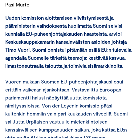
Pasi Murto
Uuden komission aloittamisen viivästymisestä ja
pääministerin vaihdoksesta huolimatta Suomi selvisi
kunnialla EU-puheenjohtajakauden haasteista, arvioi
Keskuskauppakamarin kansainvälisten asioiden johtaja
Timo Vuori. Suomi onnistui pitämään esillä EU:n tulevalla
agendalla Suomelle tärkeitä teemoja: kestävää kasvua,
ilmastoneutraalia taloutta ja toimivia sisämarkkinoita.
Vuoren mukaan Suomen EU-puheenjohtajakausi osui
erittäin vaikeaan ajankohtaan. Vastavalittu Euroopan
parlamentti halusi näpäyttää uutta komissiota
nimitysasioissa. Von der Leyenin komissio pääsi
kuitenkin hommiin vain pari kuukauden viiveellä. Suomi
sai Jutta Urpilaisen vastuulle mielenkiintoisen
kansainvälisen kumppanuuden salkun, joka kattaa EU:n
yhteistyön Afrikan ohella kaikkiaan 127 maata.