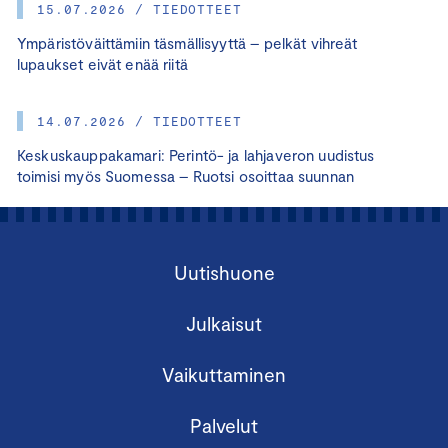
15.07.2026 / TIEDOTTEET
Ympäristöväittämiin täsmällisyyttä – pelkät vihreät
lupaukset eivät enää riitä
14.07.2026 / TIEDOTTEET
Keskuskauppakamari: Perintö- ja lahjaveron uudistus
toimisi myös Suomessa – Ruotsi osoittaa suunnan
Uutishuone
Julkaisut
Vaikuttaminen
Palvelut