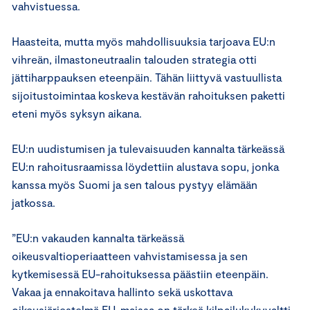
vahvistuessa.
Haasteita, mutta myös mahdollisuuksia tarjoava EU:n
vihreän, ilmastoneutraalin talouden strategia otti
jättiharppauksen eteenpäin. Tähän liittyvä vastuullista
sijoitustoimintaa koskeva kestävän rahoituksen paketti
eteni myös syksyn aikana.
EU:n uudistumisen ja tulevaisuuden kannalta tärkeässä
EU:n rahoitusraamissa löydettiin alustava sopu, jonka
kanssa myös Suomi ja sen talous pystyy elämään
jatkossa.
”EU:n vakauden kannalta tärkeässä
oikeusvaltioperiaatteen vahvistamisessa ja sen
kytkemisessä EU-rahoituksessa päästiin eteenpäin.
Vakaa ja ennakoitava hallinto sekä uskottava
oikeusjärjestelmä EU-maissa on tärkeä kilpailukykyvaltti