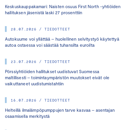
Keskuskauppakamari: Naisten osuus First North -yhtiöiden
hallituksen jäsenistä laski 27 prosenttiin
28.07.2026 / TIEDOTTEET
Autokuume voi yllättää – huolellinen selvitystyö käytettyä
autoa ostaessa voi säästää tuhansilta euroilta
23.07.2026 / TIEDOTTEET
Pörssiyhtiöiden hallitukset uudistuvat Suomessa
maltillisesti – toimintaympäristön muutokset eivät ole
vaikuttaneet uudistumistahtiin
16.07.2026 / TIEDOTTEET
Helteillä ilmalämpöpumppujen tarve kasvaa – asentajan
osaamisella merkitystä