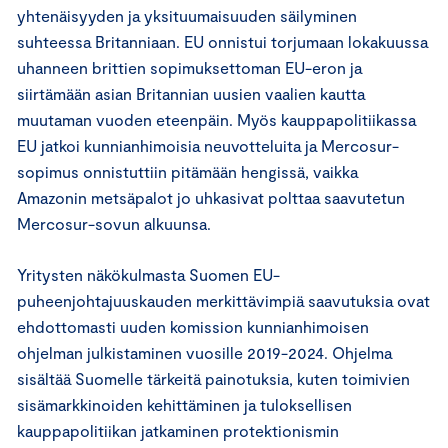
yhtenäisyyden ja yksituumaisuuden säilyminen
suhteessa Britanniaan. EU onnistui torjumaan lokakuussa
uhanneen brittien sopimuksettoman EU-eron ja
siirtämään asian Britannian uusien vaalien kautta
muutaman vuoden eteenpäin. Myös kauppapolitiikassa
EU jatkoi kunnianhimoisia neuvotteluita ja Mercosur-
sopimus onnistuttiin pitämään hengissä, vaikka
Amazonin metsäpalot jo uhkasivat polttaa saavutetun
Mercosur-sovun alkuunsa.
Yritysten näkökulmasta Suomen EU-
puheenjohtajuuskauden merkittävimpiä saavutuksia ovat
ehdottomasti uuden komission kunnianhimoisen
ohjelman julkistaminen vuosille 2019-2024. Ohjelma
sisältää Suomelle tärkeitä painotuksia, kuten toimivien
sisämarkkinoiden kehittäminen ja tuloksellisen
kauppapolitiikan jatkaminen protektionismin