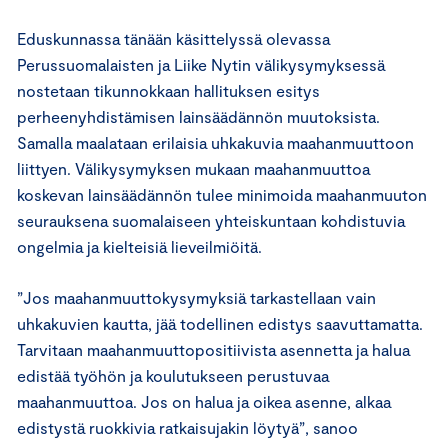
Eduskunnassa tänään käsittelyssä olevassa
Perussuomalaisten ja Liike Nytin välikysymyksessä
nostetaan tikunnokkaan hallituksen esitys
perheenyhdistämisen lainsäädännön muutoksista.
Samalla maalataan erilaisia uhkakuvia maahanmuuttoon
liittyen. Välikysymyksen mukaan maahanmuuttoa
koskevan lainsäädännön tulee minimoida maahanmuuton
seurauksena suomalaiseen yhteiskuntaan kohdistuvia
ongelmia ja kielteisiä lieveilmiöitä.
”Jos maahanmuuttokysymyksiä tarkastellaan vain
uhkakuvien kautta, jää todellinen edistys saavuttamatta.
Tarvitaan maahanmuuttopositiivista asennetta ja halua
edistää työhön ja koulutukseen perustuvaa
maahanmuuttoa. Jos on halua ja oikea asenne, alkaa
edistystä ruokkivia ratkaisujakin löytyä”, sanoo