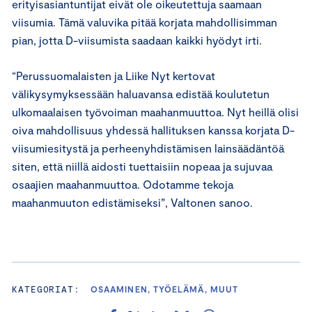
erityisasiantuntijat eivät ole oikeutettuja saamaan
viisumia. Tämä valuvika pitää korjata mahdollisimman
pian, jotta D-viisumista saadaan kaikki hyödyt irti.
“Perussuomalaisten ja Liike Nyt kertovat
välikysymyksessään haluavansa edistää koulutetun
ulkomaalaisen työvoiman maahanmuuttoa. Nyt heillä olisi
oiva mahdollisuus yhdessä hallituksen kanssa korjata D-
viisumiesitystä ja perheenyhdistämisen lainsäädäntöä
siten, että niillä aidosti tuettaisiin nopeaa ja sujuvaa
osaajien maahanmuuttoa. Odotamme tekoja
maahanmuuton edistämiseksi”, Valtonen sanoo.
KATEGORIAT:
OSAAMINEN, TYÖELÄMÄ, MUUT