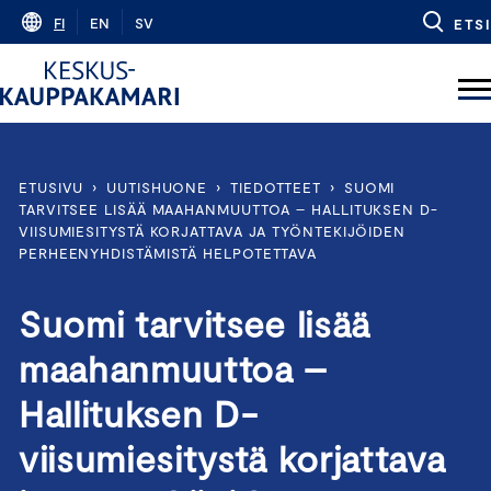
Skip
FI
EN
SV
ETSI
to
content
ETUSIVU
›
UUTISHUONE
›
TIEDOTTEET
›
SUOMI
TARVITSEE LISÄÄ MAAHANMUUTTOA – HALLITUKSEN D-
VIISUMIESITYSTÄ KORJATTAVA JA TYÖNTEKIJÖIDEN
PERHEENYHDISTÄMISTÄ HELPOTETTAVA
Suomi tarvitsee lisää
maahanmuuttoa –
Hallituksen D-
viisumiesitystä korjattava