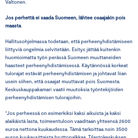
Valtonen.
Jos perhettä ei saada Suomeen, lähtee osaajakin pois
maasta
Hallitusohjelmassa todetaan, että perheenyhdistämiseen
liittyviä ongelmia selvitetään. Esitys jättää kuitenkin
huomioimatta työn perässä Suomeen muuttaneiden
haasteet perheenyhdistämisessä. Käytännössä korkeat
tulorajat estävät perheenyhdistämisen ja johtavat liian
usein siihen, että osaajat muuttavat pois Suomesta.
Keskuskauppakamari vaatii muutoksia työntekijöiden
perheenyhdistämisen tulorajoihin.
“Jos perheessä on esimerkiksi kaksi aikuista ja kaksi
alaikäistä lasta, toimeentuloon vaaditaan yhteensä 2600
euroa nettona kuukaudessa. Tämä tarkoittaa noin 3500
euron kuukausittaista bruttopalkkaa. Tilastokeskuksen