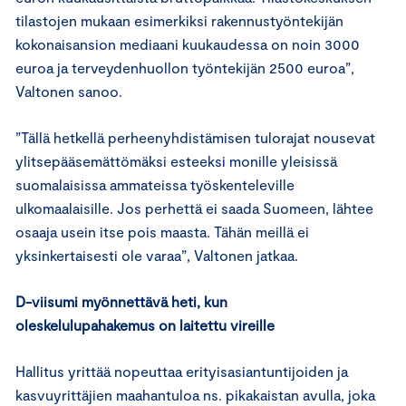
tilastojen mukaan esimerkiksi rakennustyöntekijän
kokonaisansion mediaani kuukaudessa on noin 3000
euroa ja terveydenhuollon työntekijän 2500 euroa”,
Valtonen sanoo.
”Tällä hetkellä perheenyhdistämisen tulorajat nousevat
ylitsepääsemättömäksi esteeksi monille yleisissä
suomalaisissa ammateissa työskenteleville
ulkomaalaisille. Jos perhettä ei saada Suomeen, lähtee
osaaja usein itse pois maasta. Tähän meillä ei
yksinkertaisesti ole varaa”, Valtonen jatkaa.
D-viisumi myönnettävä heti, kun
oleskelulupahakemus on laitettu vireille
Hallitus yrittää nopeuttaa erityisasiantuntijoiden ja
kasvuyrittäjien maahantuloa ns. pikakaistan avulla, joka