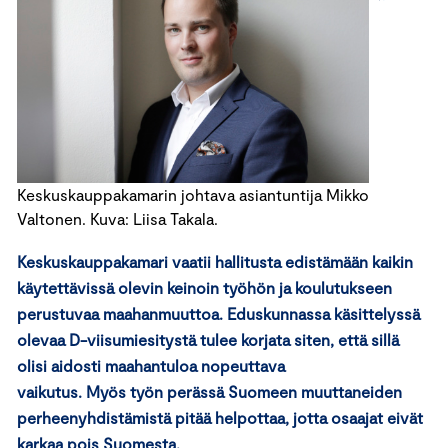
Keskuskauppakamarin johtava asiantuntija Mikko
Valtonen. Kuva: Liisa Takala.
Keskuskauppakamari vaatii hallitusta edistämään kaikin
käytettävissä olevin keinoin työhön ja koulutukseen
perustuvaa maahanmuuttoa. Eduskunnassa käsittelyssä
olevaa D-viisumiesitystä tulee korjata siten, että sillä
olisi aidosti maahantuloa nopeuttava
vaikutus. Myös työn perässä Suomeen muuttaneiden
perheenyhdistämistä pitää helpottaa, jotta osaajat eivät
karkaa pois Suomesta.