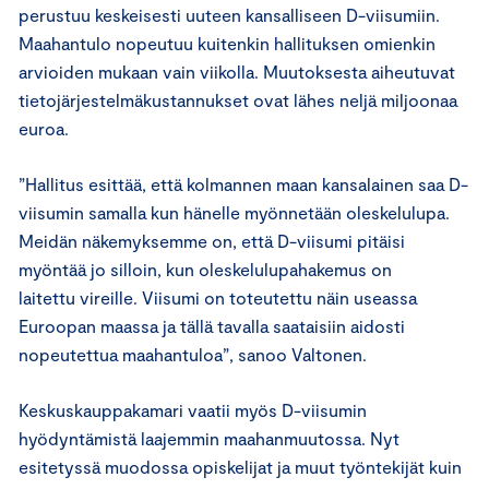
perustuu keskeisesti uuteen kansalliseen D-viisumiin.
Maahantulo nopeutuu kuitenkin hallituksen omienkin
arvioiden mukaan vain viikolla. Muutoksesta aiheutuvat
tietojärjestelmäkustannukset ovat lähes neljä miljoonaa
euroa.
”Hallitus esittää, että kolmannen maan kansalainen saa D-
viisumin samalla kun hänelle myönnetään oleskelulupa.
Meidän näkemyksemme on, että D-viisumi pitäisi
myöntää jo silloin, kun oleskelulupahakemus on
laitettu vireille. Viisumi on toteutettu näin useassa
Euroopan maassa ja tällä tavalla saataisiin aidosti
nopeutettua maahantuloa”, sanoo Valtonen.
Keskuskauppakamari vaatii myös D-viisumin
hyödyntämistä laajemmin maahanmuutossa. Nyt
esitetyssä muodossa opiskelijat ja muut työntekijät kuin