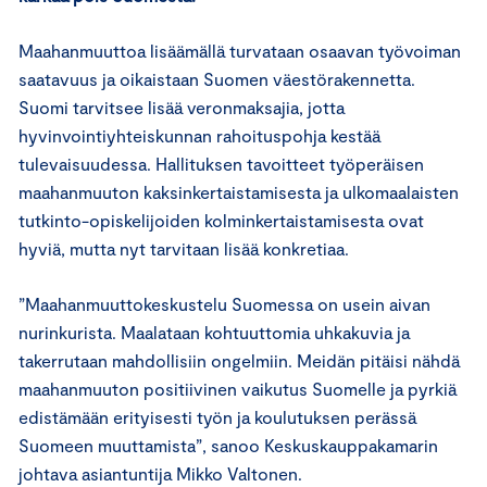
Maahanmuuttoa lisäämällä turvataan osaavan työvoiman
saatavuus ja oikaistaan Suomen väestörakennetta.
Suomi tarvitsee lisää veronmaksajia, jotta
hyvinvointiyhteiskunnan rahoituspohja kestää
tulevaisuudessa. Hallituksen tavoitteet työperäisen
maahanmuuton kaksinkertaistamisesta ja ulkomaalaisten
tutkinto-opiskelijoiden kolminkertaistamisesta ovat
hyviä, mutta nyt tarvitaan lisää konkretiaa.
”Maahanmuuttokeskustelu Suomessa on usein aivan
nurinkurista. Maalataan kohtuuttomia uhkakuvia ja
takerrutaan mahdollisiin ongelmiin. Meidän pitäisi nähdä
maahanmuuton positiivinen vaikutus Suomelle ja pyrkiä
edistämään erityisesti työn ja koulutuksen perässä
Suomeen muuttamista”, sanoo Keskuskauppakamarin
johtava asiantuntija Mikko Valtonen.