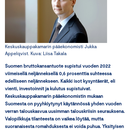
Keskuskauppakamarin pääekonomisti Jukka
Appelqvist. Kuva: Liisa Takala
Suomen bruttokansantuote supistui vuoden 2022
viimeisellä neljänneksellä 0,6 prosenttia suhteessa
edelliseen neljännekseen. Kaikki isot kysyntäerät, eli
vienti, investoinnit ja kulutus supistuivat.
Keskuskauppakamarin pääekonomistin mukaan
Suomesta on pyyhkiytynyt käytännössä yhden vuoden
verran talouskasvua uusimman talouskriisin seurauksena.
Valopilkkuja tilanteesta on vaikea löytää, mutta
suoranaisesta romahduksesta ei voida puhua. Yksityisen