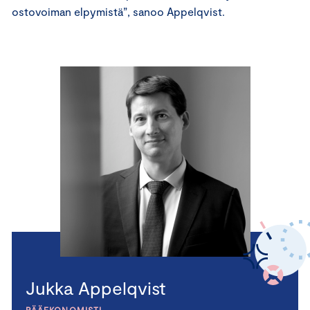
ostovoiman elpymistä”, sanoo Appelqvist.
Jukka Appelqvist
PÄÄEKONOMISTI