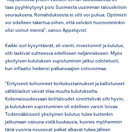
taas pyyhkiytynyt pois Suomesta uusimman talouskriisin
seurauksena. Romahduksesta ei silti voi puhua. Optimisti
voi edelleen takertua siihen, että selvästi huonomminkin
olisi voinut mennä”, sanoo Appelqvist.
Kaikki isot kysyntäerät, eli vienti, investoinnit ja kulutus,
silti laskivat suhteessa edelliseen neljännekseen. Myös
yksityisen kulutuksen supistuminen jatkui odotetusti,
kun inflaatio heikensi palkansaajien ostovoimaa.
”Erityisesti kohonneet korkokustannukset ja kallistuneet
sähkölaskut veivät tilaa muulta kulutukselta.
Kokonaisuudessaan kotitaloudet sinnittelivät silti hyvin,
ja kulutuksen supistuminen oli edelleen varsin loivaa.
Todennäköisesti yksityinen kulutus tulee kuitenkin
jatkumaan vaisuna vielä kuukausia, kunnes myöhemmin
tänä vuonna nousevat palkat alkavat tukea jälleen