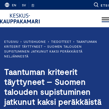
Skip
EN
SV
FI
ETSI
to
content
ETUSIVU
›
UUTISHUONE
›
TIEDOTTEET
›
TAANTUMAN
KRITEERIT TÄYTTYNEET – SUOMEN TALOUDEN
SUPISTUMINEN JATKUNUT KAKSI PERÄKKÄISTÄ
NELJÄNNESTÄ
Taantuman kriteerit
täyttyneet – Suomen
talouden supistuminen
jatkunut kaksi peräkkäistä