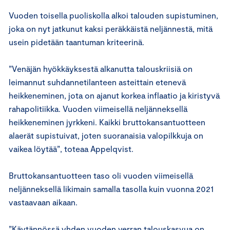
Vuoden toisella puoliskolla alkoi talouden supistuminen,
joka on nyt jatkunut kaksi peräkkäistä neljännestä, mitä
usein pidetään taantuman kriteerinä.
”Venäjän hyökkäyksestä alkanutta talouskriisiä on
leimannut suhdannetilanteen asteittain etenevä
heikkeneminen, jota on ajanut korkea inflaatio ja kiristyvä
rahapolitiikka. Vuoden viimeisellä neljänneksellä
heikkeneminen jyrkkeni. Kaikki bruttokansantuotteen
alaerät supistuivat, joten suoranaisia valopilkkuja on
vaikea löytää”, toteaa Appelqvist.
Bruttokansantuotteen taso oli vuoden viimeisellä
neljänneksellä likimain samalla tasolla kuin vuonna 2021
vastaavaan aikaan.
”Käytännössä yhden vuoden verran talouskasvua on