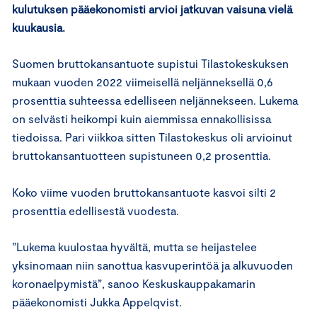
kulutuksen pääekonomisti arvioi jatkuvan vaisuna vielä
kuukausia.
Suomen bruttokansantuote supistui Tilastokeskuksen
mukaan vuoden 2022 viimeisellä neljänneksellä 0,6
prosenttia suhteessa edelliseen neljännekseen. Lukema
on selvästi heikompi kuin aiemmissa ennakollisissa
tiedoissa. Pari viikkoa sitten Tilastokeskus oli arvioinut
bruttokansantuotteen supistuneen 0,2 prosenttia.
Koko viime vuoden bruttokansantuote kasvoi silti 2
prosenttia edellisestä vuodesta.
”Lukema kuulostaa hyvältä, mutta se heijastelee
yksinomaan niin sanottua kasvuperintöä ja alkuvuoden
koronaelpymistä”, sanoo Keskuskauppakamarin
pääekonomisti Jukka Appelqvist.