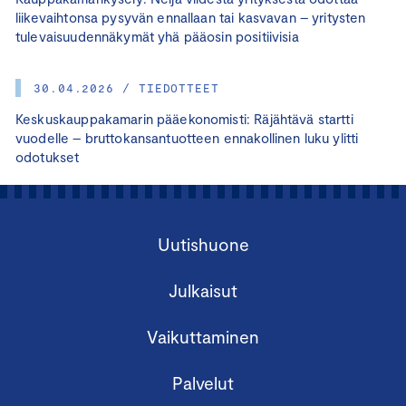
liikevaihtonsa pysyvän ennallaan tai kasvavan – yritysten
tulevaisuudennäkymät yhä pääosin positiivisia
30.04.2026 / TIEDOTTEET
Keskuskauppakamarin pääekonomisti: Räjähtävä startti
vuodelle – bruttokansantuotteen ennakollinen luku ylitti
odotukset
Uutishuone
Julkaisut
Vaikuttaminen
Palvelut