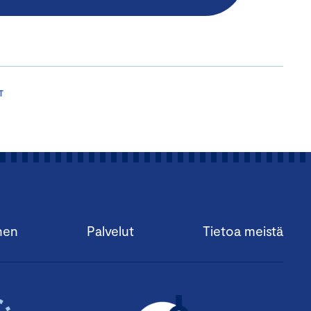
T
nen
Palvelut
Tietoa meistä