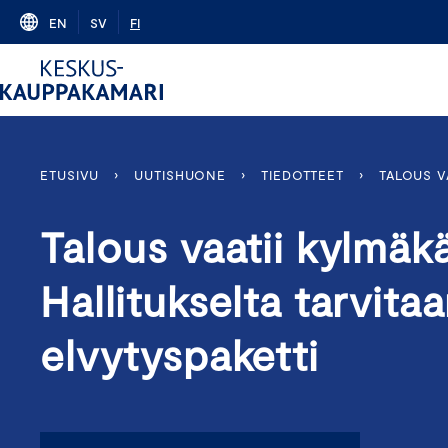
Skip
EN
SV
FI
to
content
ETUSIVU
›
UUTISHUONE
›
TIEDOTTEET
›
TALOUS V
Talous vaatii kylmäk
Hallitukselta tarvita
elvytyspaketti