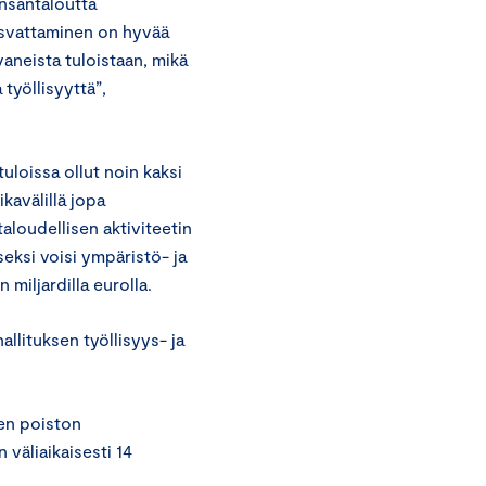
nsantaloutta
kasvattaminen on hyvää
vaneista tuloistaan, mikä
työllisyyttä”,
.
loissa ollut noin kaksi
kavälillä jopa
taloudellisen aktiviteetin
eksi voisi ympäristö- ja
 miljardilla eurolla.
allituksen työllisyys- ja
ien poiston
väliaikaisesti 14