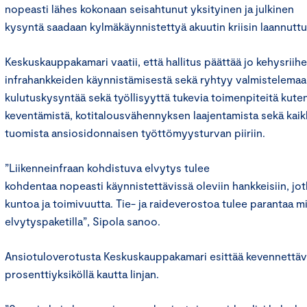
nopeasti lähes kokonaan seisahtunut yksityinen ja julkinen
kysyntä saadaan kylmäkäynnistettyä akuutin kriisin laannutt
Keskuskauppakamari vaatii, että hallitus päättää jo kehysriih
infrahankkeiden käynnistämisestä sekä ryhtyy valmistelemaan
kulutuskysyntää sekä työllisyyttä tukevia toimenpiteitä kut
keventämistä, kotitalousvähennyksen laajentamista sekä kai
tuomista ansiosidonnaisen työttömyysturvan piiriin.
”Liikenneinfraan kohdistuva elvytys tulee
kohdentaa nopeasti käynnistettävissä oleviin hankkeisiin, jot
kuntoa ja toimivuutta. Tie- ja raideverostoa tulee parantaa m
elvytyspaketilla”, Sipola sanoo.
Ansiotuloverotusta Keskuskauppakamari esittää kevennettäv
prosenttiyksiköllä kautta linjan.