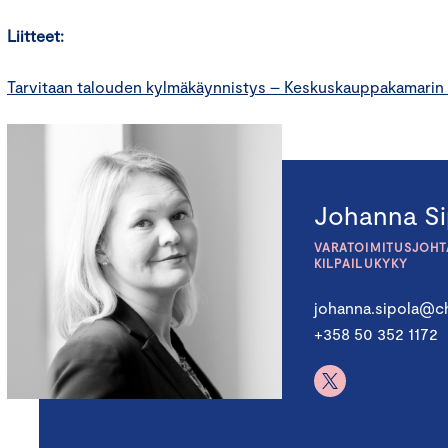
Liitteet:
Tarvitaan talouden kylmäkäynnistys – Keskuskauppakamarin 
Johanna Si
VARATOIMITUSJOHTA
KILPAILUKYKY
johanna.sipola@ch
+358 50 352 1172