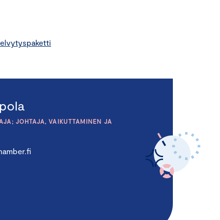
elvytyspaketti
pola
JA; JOHTAJA, VAIKUTTAMINEN JA
amber.fi