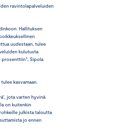
uiden ravintolapalveluiden
dinkoon. Hallituksen
poikkeuksellinen
uttua uudestaan, tulee
lveluiden kulutusta
 prosenttiin”, Sipola
ä tulee kasvamaan.
ä’, jota varten hyvinä
lla on kuitenkin
ohkeille julkista taloutta
oteuttamista jo ennen