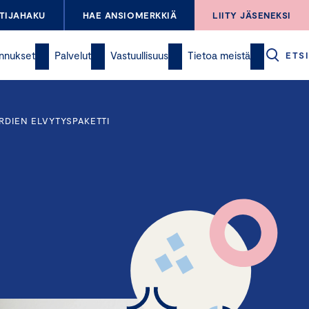
TIJAHAKU
HAE ANSIOMERKKIÄ
LIITY JÄSENEKSI
nnukset
Palvelut
Vastuullisuus
Tietoa meistä
ETSI
RDIEN ELVYTYSPAKETTI