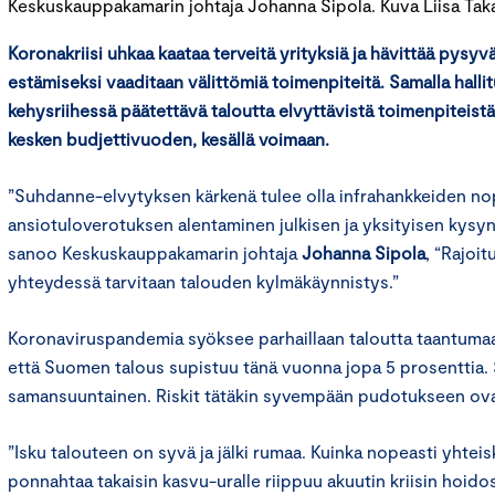
Keskuskauppakamarin johtaja Johanna Sipola. Kuva Liisa Taka
Koronakriisi uhkaa kaataa terveitä yrityksiä ja hävittää pysyv
estämiseksi vaaditaan välittömiä toimenpiteitä. Samalla halli
kehysriihessä päätettävä taloutta elvyttävistä toimenpiteistä
kesken budjettivuoden, kesällä voimaan.
”Suhdanne-elvytyksen kärkenä tulee olla infrahankkeiden n
ansiotuloverotuksen alentaminen julkisen ja yksityisen kysy
sanoo Keskuskauppakamarin johtaja
Johanna Sipola
, “Rajoi
yhteydessä tarvitaan talouden kylmäkäynnistys.”
Koronaviruspandemia syöksee parhaillaan taloutta taantumaan.
että Suomen talous supistuu tänä vuonna jopa 5 prosenttia.
samansuuntainen. Riskit tätäkin syvempään pudotukseen ova
”Isku talouteen on syvä ja jälki rumaa. Kuinka nopeasti yhteis
ponnahtaa takaisin kasvu-uralle riippuu akuutin kriisin hoidost