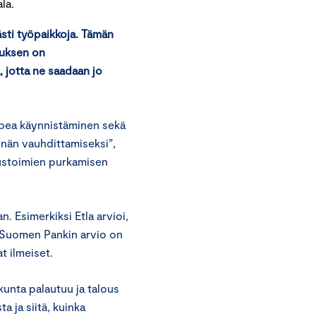
la.
ästi työpaikkoja. Tämän
tuksen on
, jotta ne saadaan jo
opea käynnistäminen sekä
nnän vauhdittamiseksi”,
tustoimien purkamisen
 Esimerkiksi Etla arvioi,
 Suomen Pankin arvio on
t ilmeiset.
kunta palautuu ja talous
a ja siitä, kuinka