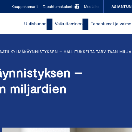
Kauppakamarit
Tapahtumakalenteri
Medialle
ASIANTUN
Uutishuone
Vaikuttaminen
Tapahtumat ja valme
AATII KYLMÄKÄYNNISTYKSEN – HALLITUKSELTA TARVITAAN MILJA
äynnistyksen –
an miljardien