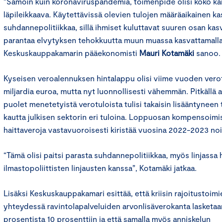
”Samoin kuin koronaviruspandemia, toimenpide olisi koko ka
läpileikkaava. Käytettävissä olevien tulojen määräaikainen 
suhdannepolitiikkaa, sillä ihmiset kuluttavat suuren osan kas
parantaa elvytyksen tehokkuutta muun muassa kasvattamalla 
Keskuskauppakamarin pääekonomisti
Mauri Kotamäki
sanoo
Kyseisen veroalennuksen hintalappu olisi viime vuoden verotu
miljardia euroa, mutta nyt luonnollisesti vähemmän. Pitkällä ai
puolet menetetyistä verotuloista tulisi takaisin lisääntyneen 
kautta julkisen sektorin eri tuloina. Loppuosan kompensoimis
haittaveroja vastavuoroisesti kiristää vuosina 2022-2023 noin
“Tämä olisi paitsi parasta suhdannepolitiikkaa, myös linjassa h
ilmastopoliittisten linjausten kanssa”, Kotamäki jatkaa.
Lisäksi Keskuskauppakamari esittää, että kriisin rajoitustoim
yhteydessä ravintolapalveluiden arvonlisäverokanta lasketaan 
prosentista 10 prosenttiin ja että samalla myös anniskelun