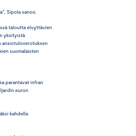
ua”, Sipola sanoo.
essä taloutta elvyttävien
 yksityistä
en ansiotuloverotuksen
kkien suomalaisten
ka parantavat infran
iljardin euron
äksi kahdella