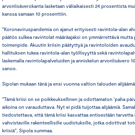
arvonlisäverokanta lasketaan väliaikaisesti 24 prosentista m
kanssa samaan 10 prosenttiin.
”Koronaviruspandemia on ajanut erityisesti ravintola-alan ah
päätös sulkea ravintolat määräajaksi on ymmärrettävä mutta 
toimenpide. Akuutin kriisin päätyttyä ja ravintoloiden avaud
hallituksen tukea ravintola-alan työllisyyttä sekä ravintolapa
laskemalla ravintolapalveluiden ja anniskelun arvonlisävero 10
sanoo.
Sipolan mukaan tänä ja ensi vuonna valtion talouden alijääm
”Tämä kriisi on se poikkeuksellinen ja odottamaton ’paha päiv
aikoina on varauduttava. Nyt ei pidä tuijottaa alijäämiä. Sama
tiedostettava, että tämä kriisi kasvattaa entisestään tarvetta r
vahvistaville rakenteellisille uudistuksille, jotka odottivat t
kriisiä”, Sipola summaa.