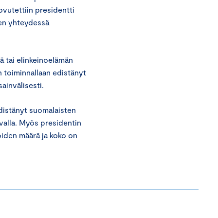
ovutettiin presidentti
en yhteydessä
ä tai elinkeinoelämän
n toiminnallaan edistänyt
ainvälisesti.
distänyt suomalaisten
tavalla. Myös presidentin
tioiden määrä ja koko on