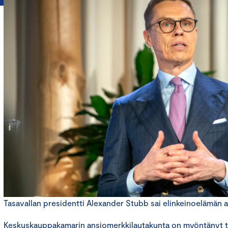
Tasavallan presidentti Alexander Stubb sai elinkeinoelämän 
Keskuskauppakamarin ansiomerkkilautakunta on myöntänyt ta