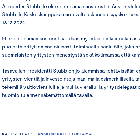
Alexander Stubbille elinkeinoelämän ansioristin. Ansioristi lu
Stubbille Keskuskauppakamarin valtuuskunnan syyskokouks
13.12.2024.
Elinkeinoelämän ansioristi voidaan myöntää elinkeinoelämäss
puolesta erityisen ansiokkaasti toimineelle henkilölle, joka o
suomalaisten yritysten menestystä sekä kotimaassa että kans
Tasavallan Presidentti Stubb on jo aiemmissa tehtävissään e
yritysten vientiä ja investointeja maailmalla esimerkillisellä 
tekemillä valtiovierailuilla ja muilla vierailuilla yritysdelegaa
huomioitu ennennäkemättömällä tavalla.
KATEGORIAT:
ANSIOMERKIT, TYÖELÄMÄ