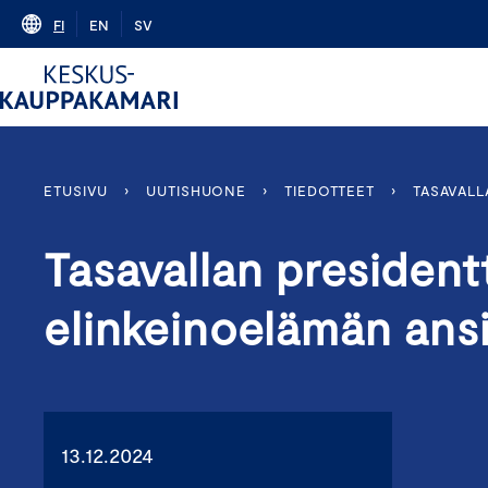
Skip
FI
EN
SV
to
content
ETUSIVU
›
UUTISHUONE
›
TIEDOTTEET
›
TASAVALL
Tasavallan president
elinkeinoelämän ansi
13.12.2024