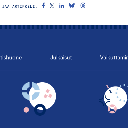
JAA ARTIKKELI:
tishuone
Julkaisut
Vaikuttami