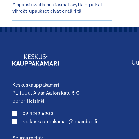
Ympäristöväittämiin täsmällisyyttä – pelkät
vihreät lupaukset eivät enää riitä
Uu
Keskuskauppakamari
PL 1000, Alvar Aallon katu 5 C
00101 Helsinki
09 4242 6200
keskuskauppakamari@chamber.fi
Seuraa meitä: