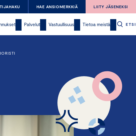
TIJAHAKU
HAE ANSIOMERKKIÄ
LIITY JÄSENEKSI
nnukset
Palvelut
Vastuullisuus
Tietoa meistä
ETSI
IORISTI