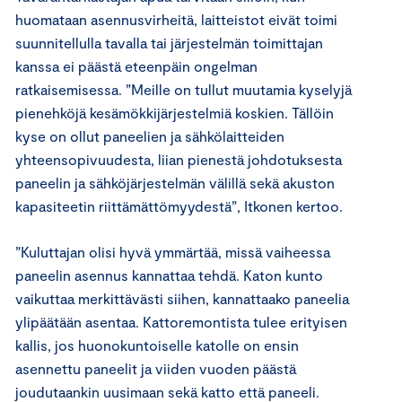
huomataan asennusvirheitä, laitteistot eivät toimi
suunnitellulla tavalla tai järjestelmän toimittajan
kanssa ei päästä eteenpäin ongelman
ratkaisemisessa. ”Meille on tullut muutamia kyselyjä
pienehköjä kesämökkijärjestelmiä koskien. Tällöin
kyse on ollut paneelien ja sähkölaitteiden
yhteensopivuudesta, liian pienestä johdotuksesta
paneelin ja sähköjärjestelmän välillä sekä akuston
kapasiteetin riittämättömyydestä”, Itkonen kertoo.
”Kuluttajan olisi hyvä ymmärtää, missä vaiheessa
paneelin asennus kannattaa tehdä. Katon kunto
vaikuttaa merkittävästi siihen, kannattaako paneelia
ylipäätään asentaa. Kattoremontista tulee erityisen
kallis, jos huonokuntoiselle katolle on ensin
asennettu paneelit ja viiden vuoden päästä
joudutaankin uusimaan sekä katto että paneeli.