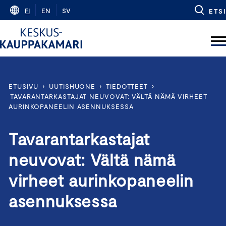
Skip
FI
EN
SV
ETSI
to
content
ETUSIVU
›
UUTISHUONE
›
TIEDOTTEET
›
TAVARANTARKASTAJAT NEUVOVAT: VÄLTÄ NÄMÄ VIRHEET
AURINKOPANEELIN ASENNUKSESSA
Tavarantarkastajat
neuvovat: Vältä nämä
virheet aurinkopaneelin
asennuksessa