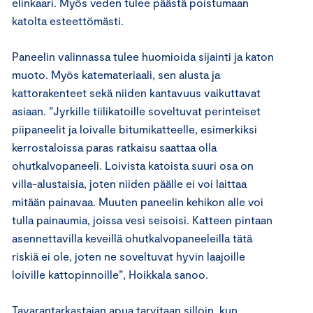
elinkaari. Myös veden tulee päästä poistumaan
katolta esteettömästi.
Paneelin valinnassa tulee huomioida sijainti ja katon
muoto. Myös katemateriaali, sen alusta ja
kattorakenteet sekä niiden kantavuus vaikuttavat
asiaan. ”Jyrkille tiilikatoille soveltuvat perinteiset
piipaneelit ja loivalle bitumikatteelle, esimerkiksi
kerrostaloissa paras ratkaisu saattaa olla
ohutkalvopaneeli. Loivista katoista suuri osa on
villa-alustaisia, joten niiden päälle ei voi laittaa
mitään painavaa. Muuten paneelin kehikon alle voi
tulla painaumia, joissa vesi seisoisi. Katteen pintaan
asennettavilla keveillä ohutkalvopaneeleilla tätä
riskiä ei ole, joten ne soveltuvat hyvin laajoille
loiville kattopinnoille”, Hoikkala sanoo.
Tavarantarkastajan apua tarvitaan silloin, kun