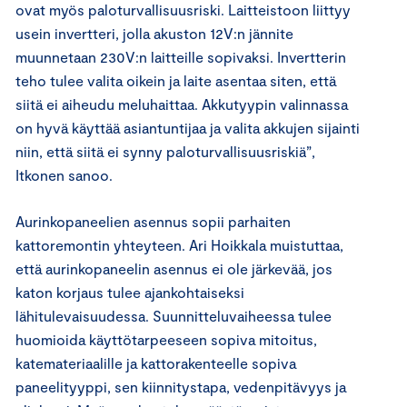
ovat myös paloturvallisuusriski. Laitteistoon liittyy
usein invertteri, jolla akuston 12V:n jännite
muunnetaan 230V:n laitteille sopivaksi. Invertterin
teho tulee valita oikein ja laite asentaa siten, että
siitä ei aiheudu meluhaittaa. Akkutyypin valinnassa
on hyvä käyttää asiantuntijaa ja valita akkujen sijainti
niin, että siitä ei synny paloturvallisuusriskiä”,
Itkonen sanoo.
Aurinkopaneelien asennus sopii parhaiten
kattoremontin yhteyteen. Ari Hoikkala muistuttaa,
että aurinkopaneelin asennus ei ole järkevää, jos
katon korjaus tulee ajankohtaiseksi
lähitulevaisuudessa. Suunnitteluvaiheessa tulee
huomioida käyttötarpeeseen sopiva mitoitus,
katemateriaalille ja kattorakenteelle sopiva
paneelityyppi, sen kiinnitystapa, vedenpitävyys ja