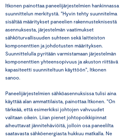
Itkonen painottaa paneelijärjestelmien hankinnassa
suunnittelun merkitystä. ”Hyvin tehty suunnitelma
sisältää määritykset paneelien rakennusteknisestä
asennuksesta, järjestelmän vaatimukset
sähköturvallisuuden suhteen sekä laitteiston
komponenttien ja johdotusten määrityksen.
Suunnittelulla pyritään varmistamaan järjestelmän
komponenttien yhteensopivuus ja akuston riittävä
kapasiteetti suunniteltuun käyttöön”, Itkonen
sanoo.
Paneelijärjestelmien sähköasennuksissa tulisi aina
käyttää alan ammattilaista, painottaa Itkonen. ”On
tärkeää, että esimerkiksi johtojen vahvuudet
valitaan oikein. Liian pienet johtopoikkipinnat
aiheuttavat jännitehäviöitä, jolloin osa paneelilta
saatavasta sähköenergiasta hukkuu matkalla. Ne