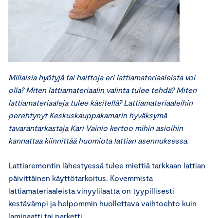
Millaisia hyötyjä tai haittoja eri lattiamateriaaleista voi
olla? Miten lattiamateriaalin valinta tulee tehdä? Miten
lattiamateriaaleja tulee käsitellä? Lattiamateriaaleihin
perehtynyt Keskuskauppakamarin hyväksymä
tavarantarkastaja Kari Vainio kertoo mihin asioihin
kannattaa kiinnittää huomiota lattian asennuksessa.
Lattiaremontin lähestyessä tulee miettiä tarkkaan lattian
päivittäinen käyttötarkoitus. Kovemmista
lattiamateriaaleista vinyylilaatta on tyypillisesti
kestävämpi ja helpommin huollettava vaihtoehto kuin
laminaatti tai parketti.