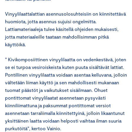
Vinyylilaattalattian asennusolosuhteisiin on kiinnitettävä
huomiota, jotta asennus sujuisi ongelmitta.
Lattiamateriaaleja tulee käsitellä ohjeiden mukaisesti,
jotta materiaaleille taataan mahdollisimman pitkä
käyttöikä.
” Kivikomposiittinen vinyylilaatta on vedenkestävä, joten
se ei turpoa vesiroiskeista kuten puuta sisältävät lattiat.
Pontillinen vinyylilaatta voidaan asentaa kelluvana, jolloin
vältetään liiman käyttö ja sen mahdollisesti mukanaan
tuomat päästöt ja vaikutukset sisäilmaan. Ohuet
pontittomat vinyylilaatat asennetaan pysyvästi
kiinniliimattuna ja paksummat pontittomat versiot
asennetaan tarraliimalla kiinnitettyinä, jolloin likaantunut
yksittäinen laatta voidaan helposti vaihtaa ilman suuria
purkutöitä”, kertoo Vainio.