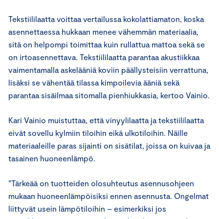
Tekstiililaatta voittaa vertailussa kokolattiamaton, koska
asennettaessa hukkaan menee vähemmän materiaalia,
sitä on helpompi toimittaa kuin rullattua mattoa sekä se
on irtoasennettava. Tekstiililaatta parantaa akustiikkaa
vaimentamalla askelääniä koviin päällysteisiin verrattuna,
lisäksi se vähentää tilassa kimpoilevia ääniä sekä
parantaa sisäilmaa sitomalla pienhiukkasia, kertoo Vainio.
Kari Vainio muistuttaa, että vinyylilaatta ja tekstiililaatta
eivät sovellu kylmiin tiloihin eikä ulkotiloihin. Näille
materiaaleille paras sijainti on sisätilat, joissa on kuivaa ja
tasainen huoneenlämpö.
”Tärkeää on tuotteiden olosuhteutus asennusohjeen
mukaan huoneenlämpöisiksi ennen asennusta. Ongelmat
liittyvät usein lämpötiloihin – esimerkiksi jos