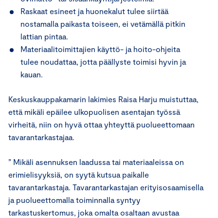
Raskaat esineet ja huonekalut tulee siirtää
nostamalla paikasta toiseen, ei vetämällä pitkin
lattian pintaa.
Materiaalitoimittajien käyttö- ja hoito-ohjeita
tulee noudattaa, jotta päällyste toimisi hyvin ja
kauan.
Keskuskauppakamarin lakimies Raisa Harju muistuttaa,
että mikäli epäilee ulkopuolisen asentajan työssä
virheitä, niin on hyvä ottaa yhteyttä puolueettomaan
tavarantarkastajaa.
” Mikäli asennuksen laadussa tai materiaaleissa on
erimielisyyksiä, on syytä kutsua paikalle
tavarantarkastaja. Tavarantarkastajan erityisosaamisella
ja puolueettomalla toiminnalla syntyy
tarkastuskertomus, joka omalta osaltaan avustaa