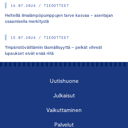
16.07.2026 / TIEDOTTEET
Helteillä ilmalämpöpumppujen tarve kasvaa – asentajan
osaamisella merkitystä
15.07.2026 / TIEDOTTEET
Ympäristöväittämiin täsmällisyyttä – pelkät vihreät
lupaukset eivät enää riitä
Uutishuone
Julkaisut
Vaikuttaminen
Palvelut