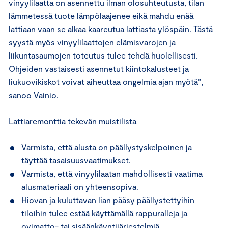
vinyylilaatta on asennettu ilman olosuhteutusta, tilan
lämmetessä tuote lämpölaajenee eikä mahdu enää
lattiaan vaan se alkaa kaareutua lattiasta ylöspäin. Tästä
syystä myös vinyylilaattojen elämisvarojen ja
liikuntasaumojen toteutus tulee tehdä huolellisesti.
Ohjeiden vastaisesti asennetut kiintokalusteet ja
liukuovikiskot voivat aiheuttaa ongelmia ajan myötä”,
sanoo Vainio.
Lattiaremonttia tekevän muistilista
Varmista, että alusta on päällystyskelpoinen ja
täyttää tasaisuusvaatimukset.
Varmista, että vinyylilaatan mahdollisesti vaatima
alusmateriaali on yhteensopiva.
Hiovan ja kuluttavan lian pääsy päällystettyihin
tiloihin tulee estää käyttämällä rappuralleja ja
ovimatto- tai sisäänkäyntijärjestelmiä.