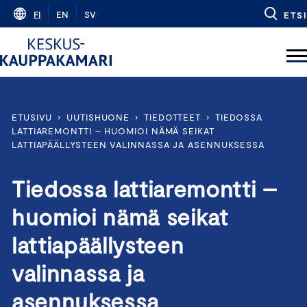
Skip
FI
EN
SV
ETSI
to
content
ETUSIVU
›
UUTISHUONE
›
TIEDOTTEET
›
TIEDOSSA
LATTIAREMONTTI – HUOMIOI NÄMÄ SEIKAT
LATTIAPÄÄLLYSTEEN VALINNASSA JA ASENNUKSESSA
Tiedossa lattiaremontti –
huomioi nämä seikat
lattiapäällysteen
valinnassa ja
asennuksessa