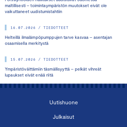
maltillisesti – toimintaympäristön muutokset eivät ole
vaikuttaneet uudistumistahtiin
16.07.2026 / TIEDOTTEET
Helteillä ilmalämpöpumppujen tarve kasvaa – asentajan
osaamisella merkitystä
15.07.2026 / TIEDOTTEET
Ympäristöväittämiin täsmällisyyttä – pelkät vihreät
lupaukset eivät enää riitä
Uutishuone
Julkaisut