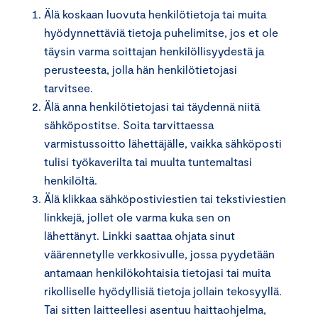
Älä koskaan luovuta henkilötietoja tai muita
hyödynnettäviä tietoja puhelimitse, jos et ole
täysin varma soittajan henkilöllisyydestä ja
perusteesta, jolla hän henkilötietojasi
tarvitsee.
Älä anna henkilötietojasi tai täydennä niitä
sähköpostitse. Soita tarvittaessa
varmistussoitto lähettäjälle, vaikka sähköposti
tulisi työkaverilta tai muulta tuntemaltasi
henkilöltä.
Älä klikkaa sähköpostiviestien tai tekstiviestien
linkkejä, jollet ole varma kuka sen on
lähettänyt. Linkki saattaa ohjata sinut
väärennetylle verkkosivulle, jossa pyydetään
antamaan henkilökohtaisia tietojasi tai muita
rikolliselle hyödyllisiä tietoja jollain tekosyyllä.
Tai sitten laitteellesi asentuu haittaohjelma,