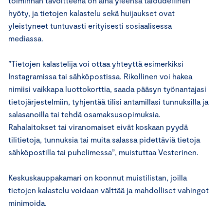
toiminnan tavoitteena on aina yleensä taloudellinen
hyöty, ja tietojen kalastelu sekä huijaukset ovat
yleistyneet tuntuvasti erityisesti sosiaalisessa
mediassa.
”Tietojen kalastelija voi ottaa yhteyttä esimerkiksi
Instagramissa tai sähköpostissa. Rikollinen voi hakea
nimiisi vaikkapa luottokorttia, saada pääsyn työnantajasi
tietojärjestelmiin, tyhjentää tilisi antamillasi tunnuksilla ja
salasanoilla tai tehdä osamaksusopimuksia.
Rahalaitokset tai viranomaiset eivät koskaan pyydä
tilitietoja, tunnuksia tai muita salassa pidettäviä tietoja
sähköpostilla tai puhelimessa”, muistuttaa Vesterinen.
Keskuskauppakamari on koonnut muistilistan, joilla
tietojen kalastelu voidaan välttää ja mahdolliset vahingot
minimoida.