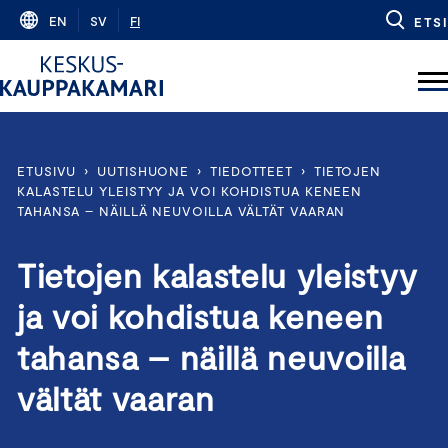
Skip
EN
SV
FI
ETSI
to
content
ETUSIVU
›
UUTISHUONE
›
TIEDOTTEET
›
TIETOJEN
KALASTELU YLEISTYY JA VOI KOHDISTUA KENEEN
TAHANSA – NÄILLÄ NEUVOILLA VÄLTÄT VAARAN
Tietojen kalastelu yleistyy
ja voi kohdistua keneen
tahansa – näillä neuvoilla
vältät vaaran