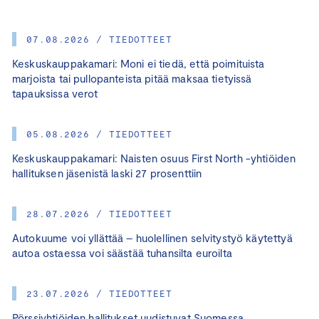
07.08.2026 / TIEDOTTEET
Keskuskauppakamari: Moni ei tiedä, että poimituista
marjoista tai pullopanteista pitää maksaa tietyissä
tapauksissa verot
05.08.2026 / TIEDOTTEET
Keskuskauppakamari: Naisten osuus First North -yhtiöiden
hallituksen jäsenistä laski 27 prosenttiin
28.07.2026 / TIEDOTTEET
Autokuume voi yllättää – huolellinen selvitystyö käytettyä
autoa ostaessa voi säästää tuhansilta euroilta
23.07.2026 / TIEDOTTEET
Pörssiyhtiöiden hallitukset uudistuvat Suomessa