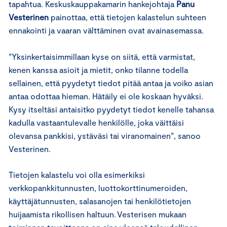
tapahtua. Keskuskauppakamarin hankejohtaja
Panu
Vesterinen
painottaa, että tietojen kalastelun suhteen
ennakointi ja vaaran välttäminen ovat avainasemassa.
”Yksinkertaisimmillaan kyse on siitä, että varmistat,
kenen kanssa asioit ja mietit, onko tilanne todella
sellainen, että pyydetyt tiedot pitää antaa ja voiko asian
antaa odottaa hieman. Hätäily ei ole koskaan hyväksi.
Kysy itseltäsi antaisitko pyydetyt tiedot kenelle tahansa
kadulla vastaantulevalle henkilölle, joka väittäisi
olevansa pankkisi, ystäväsi tai viranomainen”, sanoo
Vesterinen.
Tietojen kalastelu voi olla esimerkiksi
verkkopankkitunnusten, luottokorttinumeroiden,
käyttäjätunnusten, salasanojen tai henkilötietojen
huijaamista rikollisen haltuun. Vesterisen mukaan